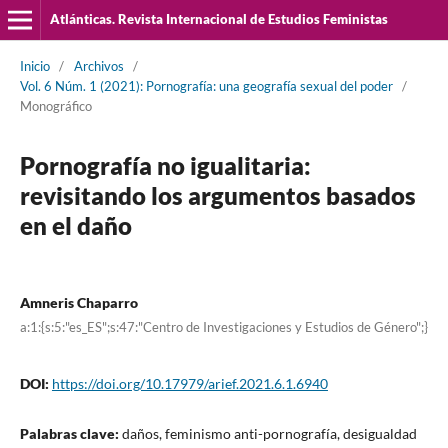
Atlánticas. Revista Internacional de Estudios Feministas
Inicio
/
Archivos
/
Vol. 6 Núm. 1 (2021): Pornografía: una geografía sexual del poder
/
Monográfico
Pornografía no igualitaria:
revisitando los argumentos basados
en el daño
Amneris Chaparro
a:1:{s:5:"es_ES";s:47:"Centro de Investigaciones y Estudios de Género";}
DOI:
https://doi.org/10.17979/arief.2021.6.1.6940
Palabras clave:
daños, feminismo anti-pornografía, desigualdad