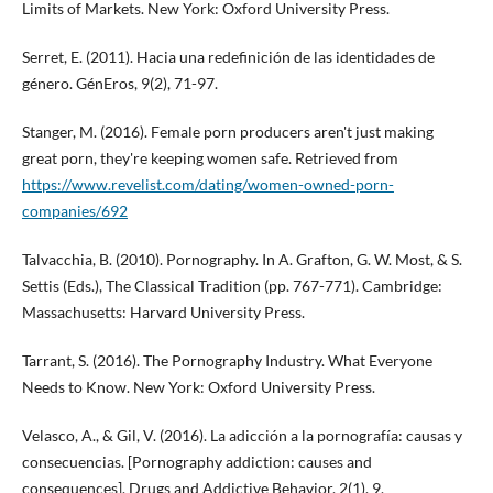
Limits of Markets. New York: Oxford University Press.
Serret, E. (2011). Hacia una redefinición de las identidades de
género. GénEros, 9(2), 71-97.
Stanger, M. (2016). Female porn producers aren't just making
great porn, they're keeping women safe. Retrieved from
https://www.revelist.com/dating/women-owned-porn-
companies/692
Talvacchia, B. (2010). Pornography. In A. Grafton, G. W. Most, & S.
Settis (Eds.), The Classical Tradition (pp. 767-771). Cambridge:
Massachusetts: Harvard University Press.
Tarrant, S. (2016). The Pornography Industry. What Everyone
Needs to Know. New York: Oxford University Press.
Velasco, A., & Gil, V. (2016). La adicción a la pornografía: causas y
consecuencias. [Pornography addiction: causes and
consequences]. Drugs and Addictive Behavior, 2(1), 9.