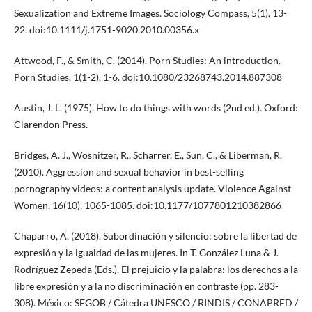
Sexualization and Extreme Images. Sociology Compass, 5(1), 13-
22. doi:10.1111/j.1751-9020.2010.00356.x
Attwood, F., & Smith, C. (2014). Porn Studies: An introduction.
Porn Studies, 1(1-2), 1-6. doi:10.1080/23268743.2014.887308
Austin, J. L. (1975). How to do things with words (2nd ed.). Oxford:
Clarendon Press.
Bridges, A. J., Wosnitzer, R., Scharrer, E., Sun, C., & Liberman, R.
(2010). Aggression and sexual behavior in best-selling
pornography videos: a content analysis update. Violence Against
Women, 16(10), 1065-1085. doi:10.1177/1077801210382866
Chaparro, A. (2018). Subordinación y silencio: sobre la libertad de
expresión y la igualdad de las mujeres. In T. González Luna & J.
Rodríguez Zepeda (Eds.), El prejuicio y la palabra: los derechos a la
libre expresión y a la no discriminación en contraste (pp. 283-
308). México: SEGOB / Cátedra UNESCO / RINDIS / CONAPRED /