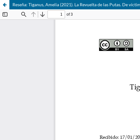
Reseña: Tiganus, Amelia (2021). La Revuelta de las Putas. De víct