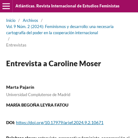
Atlánticas. Revista Internacional de Estudios Feministas
Inicio
/
Archivos
/
Vol. 9 Núm. 2 (2024): Feminismos y desarrollo: una necesaria
cartografía del poder en la cooperación internacional
/
Entrevistas
Entrevista a Caroline Moser
Marta Pajarín
Universidad Complutense de Madrid
MARÍA BEGOÑA LEYRA FATOU
DOI:
https://doi.org/10.17979/arief.2024.9.2.10671
Palabras clave:
entrevista, perspectiva feminista, cooperación al