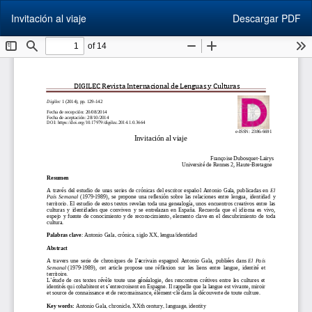
Volver
Descargar
Invitación al viaje
Descargar PDF
a
los
detalles
del
artículo