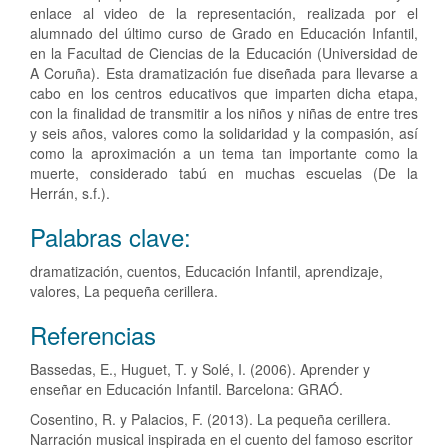
enlace al video de la representación, realizada por el
alumnado del último curso de Grado en Educación Infantil,
en la Facultad de Ciencias de la Educación (Universidad de
A Coruña). Esta dramatización fue diseñada para llevarse a
cabo en los centros educativos que imparten dicha etapa,
con la finalidad de transmitir a los niños y niñas de entre tres
y seis años, valores como la solidaridad y la compasión, así
como la aproximación a un tema tan importante como la
muerte, considerado tabú en muchas escuelas (De la
Herrán, s.f.).
Palabras clave:
dramatización, cuentos, Educación Infantil, aprendizaje,
valores, La pequeña cerillera.
Detalles
Referencias
del
Bassedas, E., Huguet, T. y Solé, I. (2006). Aprender y
artículo
enseñar en Educación Infantil. Barcelona: GRAÓ.
Cosentino, R. y Palacios, F. (2013). La pequeña cerillera.
Narración musical inspirada en el cuento del famoso escritor