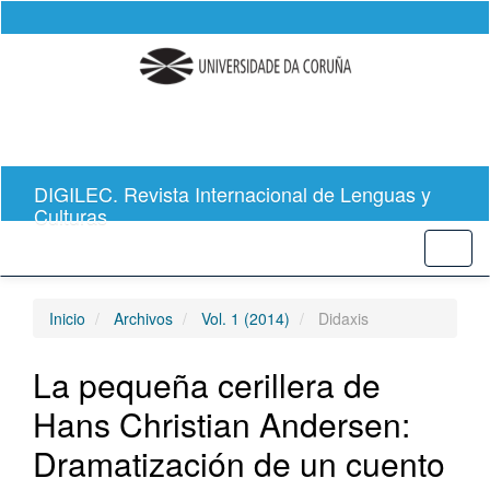
Salto
rápido
al
contenido
de
la
página
Navegación
principal
DIGILEC. Revista Internacional de Lenguas y
Contenido
Culturas
principal
Barra
Toggl
lateral
naviga
Inicio
Archivos
Vol. 1 (2014)
Didaxis
La pequeña cerillera de
Hans Christian Andersen:
Dramatización de un cuento