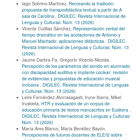
Iago Sobrino-Martínez,
Recreando la tradición:
propuesta de transpodidáctica textual a partir de A
saia da Carolina
,
DIGILEC. Revista Internacional de
Lenguas y Culturas: Núm. 13 (2026)
Vicente Cutillas Sánchez,
Representación verbal del
tiempo dramático en las acotaciones de Antonio y
Manuel Machado: aplicaciones didácticas
,
DIGILEC.
Revista Internacional de Lenguas y Culturas: Núm. 13
(2026)
Jaume Darbra-Fa, Gregorio Vicente-Nicolás,
Percepción de los parámetros del sonido en alumnado
con discapacidad auditiva e implante coclear: revisión
de evidencias y propuestas de educación musical
inclusiva
,
DIGILEC. Revista Internacional de Lenguas
y Culturas: Núm. 13 (2026)
Leire Fernández-Atorrasagasti, Irune Ibarra, Mikel
Iruskieta,
HTR y evaluación de un corpus de
educación primaria de textos manuscritos en Euskera
,
DIGILEC. Revista Internacional de Lenguas y Culturas:
Núm. 13 (2026)
María Ares Blanco, María Benéitez Bayón,
Percepciones de futuros docentes de ELE/l2 sobre