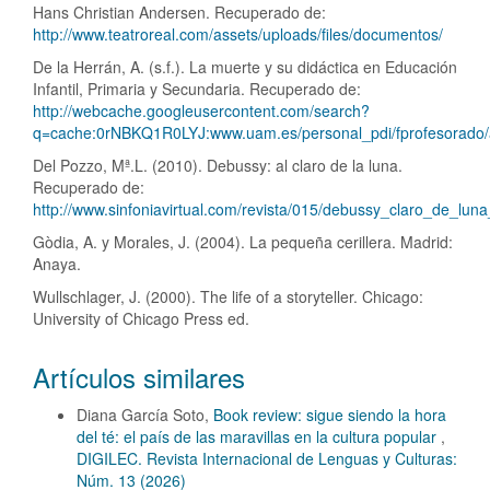
Hans Christian Andersen. Recuperado de:
http://www.teatroreal.com/assets/uploads/files/documentos/
De la Herrán, A. (s.f.). La muerte y su didáctica en Educación
Infantil, Primaria y Secundaria. Recuperado de:
http://webcache.googleusercontent.com/search?
q=cache:0rNBKQ1R0LYJ:www.uam.es/personal_pdi/fprofesorado/
Del Pozzo, Mª.L. (2010). Debussy: al claro de la luna.
Recuperado de:
http://www.sinfoniavirtual.com/revista/015/debussy_claro_de_lun
Gòdia, A. y Morales, J. (2004). La pequeña cerillera. Madrid:
Anaya.
Wullschlager, J. (2000). The life of a storyteller. Chicago:
University of Chicago Press ed.
Artículos similares
Diana García Soto,
Book review: sigue siendo la hora
del té: el país de las maravillas en la cultura popular
,
DIGILEC. Revista Internacional de Lenguas y Culturas:
Núm. 13 (2026)