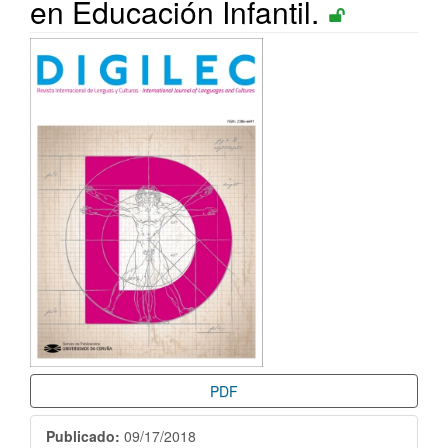
en Educación Infantil.
Barra
lateral
del
artículo
PDF
Publicado:
09/17/2018