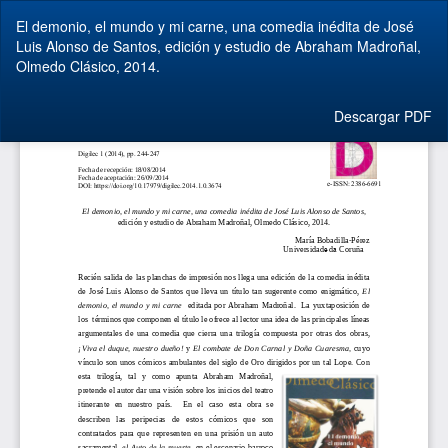
Volver
El demonio, el mundo y mi carne, una comedia inédita de José
a
Luis Alonso de Santos, edición y estudio de Abraham Madroñal,
los
Olmedo Clásico, 2014.
detalles
del
artículo
Descargar
Descargar PDF