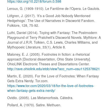
https://doi.org/10.2218/forum.0.598
Leroux, G. (1909-1910). Le Fantôme de l'Opera. Le Gaulois.
Löfgren, J. (2017). ‘It’s a Good Job Nobody Mentioned
Hedgehogs’: The Use of Narratives in Discworld Fandom.
Folklore, 128, 75-92.
Luthi, Daniel (2014). Toying with Fantasy: The Postmodern
Playground of Terry Pratchett's Discworld Novels. Mythlore: A
Journal of J.R.R. Tolkien, C.S. Lewis, Charles Williams, and
Mythopoeic Literature, 33(1), Article 8.
Maloney, E. J. (2005). Footnotes in fiction: a rhetorical
approach [Doctoral dissertation, Ohio State University].
OhioLINK Electronic Theses and Dissertations Center.
http://rave.ohiolink.edu/etdc/view?acc_num=osu1125378621
Martin, E. (2020). For the Love of Footnotes: When Fantasy
Gets Extra Nerdy. Tor.com.
https://www.tor.com/2020/03/18/for-the-love-of-footnotes-
when-fantasy-gets-extra-nerdy/
Ovidio. (2005). Las Metamorfosis. Cátedra.
Pollard, A. (1970). Satire. Methuen.