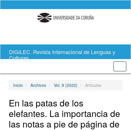
Salto
rápido
al
contenido
de
la
página
Navegación
principal
DIGILEC. Revista Internacional de Lenguas y
Contenido
Culturas
principal
Barra
Toggl
lateral
naviga
Inicio
Archivos
Vol. 9 (2022)
Artículos
En las patas de los
elefantes. La importancia de
las notas a pie de página de