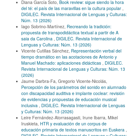
Diana García Soto,
Book review: sigue siendo la hora
del té: el país de las maravillas en la cultura popular
,
DIGILEC. Revista Internacional de Lenguas y Culturas:
Núm. 13 (2026)
Iago Sobrino-Martínez,
Recreando la tradición:
propuesta de transpodidáctica textual a partir de A
saia da Carolina
,
DIGILEC. Revista Internacional de
Lenguas y Culturas: Núm. 13 (2026)
Vicente Cutillas Sánchez,
Representación verbal del
tiempo dramático en las acotaciones de Antonio y
Manuel Machado: aplicaciones didácticas
,
DIGILEC.
Revista Internacional de Lenguas y Culturas: Núm. 13
(2026)
Jaume Darbra-Fa, Gregorio Vicente-Nicolás,
Percepción de los parámetros del sonido en alumnado
con discapacidad auditiva e implante coclear: revisión
de evidencias y propuestas de educación musical
inclusiva
,
DIGILEC. Revista Internacional de Lenguas
y Culturas: Núm. 13 (2026)
Leire Fernández-Atorrasagasti, Irune Ibarra, Mikel
Iruskieta,
HTR y evaluación de un corpus de
educación primaria de textos manuscritos en Euskera
,
DIGILEC. Revista Internacional de Lenguas y Culturas: