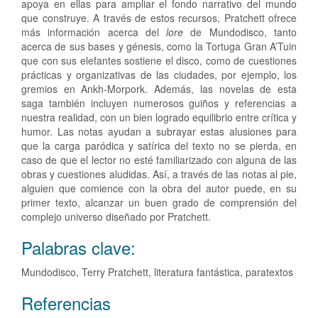
apoya en ellas para ampliar el fondo narrativo del mundo
que construye. A través de estos recursos, Pratchett ofrece
más información acerca del
lore
de Mundodisco, tanto
acerca de sus bases y génesis, como la Tortuga Gran A’Tuin
que con sus elefantes sostiene el disco, como de cuestiones
prácticas y organizativas de las ciudades, por ejemplo, los
gremios en Ankh-Morpork. Además, las novelas de esta
saga también incluyen numerosos guiños y referencias a
nuestra realidad, con un bien logrado equilibrio entre crítica y
humor. Las notas ayudan a subrayar estas alusiones para
que la carga paródica y satírica del texto no se pierda, en
caso de que el lector no esté familiarizado con alguna de las
obras y cuestiones aludidas. Así, a través de las notas al pie,
alguien que comience con la obra del autor puede, en su
primer texto, alcanzar un buen grado de comprensión del
complejo universo diseñado por Pratchett.
Palabras clave:
Mundodisco, Terry Pratchett, literatura fantástica, paratextos
Detalles
Referencias