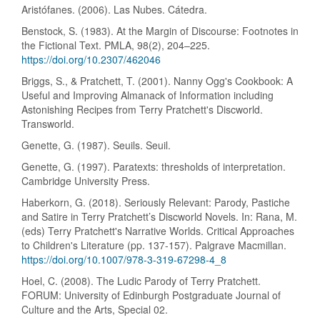
del
Aristófanes. (2006). Las Nubes. Cátedra.
artículo
Benstock, S. (1983). At the Margin of Discourse: Footnotes in
the Fictional Text. PMLA, 98(2), 204–225.
https://doi.org/10.2307/462046
Briggs, S., & Pratchett, T. (2001). Nanny Ogg's Cookbook: A
Useful and Improving Almanack of Information including
Astonishing Recipes from Terry Pratchett's Discworld.
Transworld.
Genette, G. (1987). Seuils. Seuil.
Genette, G. (1997). Paratexts: thresholds of interpretation.
Cambridge University Press.
Haberkorn, G. (2018). Seriously Relevant: Parody, Pastiche
and Satire in Terry Pratchett’s Discworld Novels. In: Rana, M.
(eds) Terry Pratchett's Narrative Worlds. Critical Approaches
to Children's Literature (pp. 137-157). Palgrave Macmillan.
https://doi.org/10.1007/978-3-319-67298-4_8
Hoel, C. (2008). The Ludic Parody of Terry Pratchett.
FORUM: University of Edinburgh Postgraduate Journal of
Culture and the Arts, Special 02.