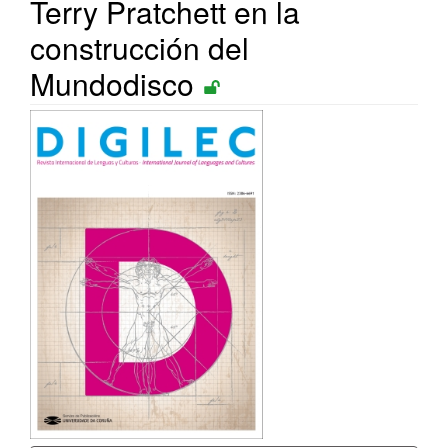
Terry Pratchett en la
construcción del
Mundodisco
Barra
lateral
del
artículo