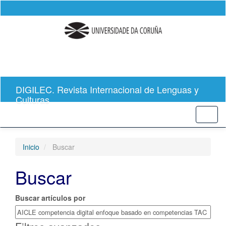
Salto
rápido
al
contenido
de
la
página
Navegación
principal
DIGILEC. Revista Internacional de Lenguas y
Contenido
Culturas
principal
Barra
Toggl
lateral
naviga
Inicio
Buscar
Buscar
Buscar artículos por