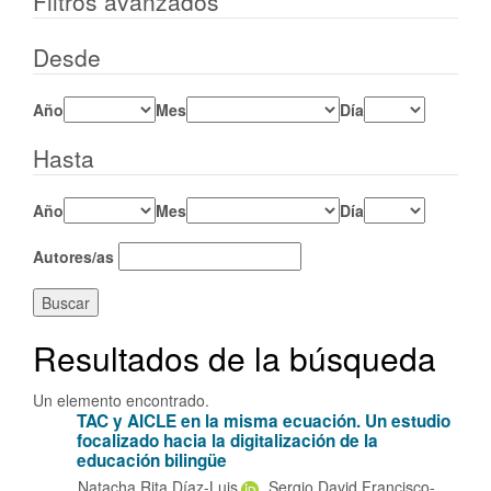
Filtros avanzados
Desde
Año
Mes
Día
Hasta
Año
Mes
Día
Autores/as
Buscar
Resultados de la búsqueda
Un elemento encontrado.
TAC y AICLE en la misma ecuación.
Un estudio
focalizado hacia la digitalización de la
educación bilingüe
Natacha Rita Díaz-Luis
Sergio David Francisco-