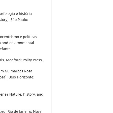
rfologia e história
ory]. São Paulo:
iocentrismo e políticas
sm and environmental
efante.
is. Medford: Polity Press.
a em Guimarães Rosa
sa]. Belo Horizonte:
cene? Nature, history, and
3.ed. Rio de Janeiro: Nova