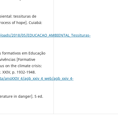
biental: tessituras de
ocess of hope]. Cuiabá:
/uploads/2018/05/EDUCACAO_AMBIENTAL_Tessituras-
sos formativos em Educação
vivências [Formative
s on the climate crisis:
. XXIV, p. 1932-1948.
ta/anoXXIV_4/agb_xxiv_4_web/agb_xxiv_4-
terature in danger]. 5 ed.