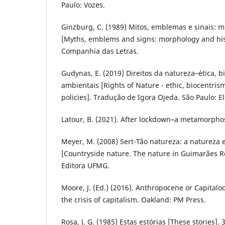
Paulo: Vozes.
Ginzburg, C. (1989) Mitos, emblemas e sinais: mo
[Myths, emblems and signs: morphology and hist
Companhia das Letras.
Gudynas, E. (2019) Direitos da natureza–ética, b
ambientais [Rights of Nature - ethic, biocentri
policies]. Tradução de Igora Ojeda. São Paulo: El
Latour, B. (2021). After lockdown–a metamorphos
Meyer, M. (2008) Sert-Tão natureza: a naturez
[Countryside nature. The nature in Guimarães Ro
Editora UFMG.
Moore, J. (Ed.) (2016). Anthropocene or Capitalo
the crisis of capitalism. Oakland: PM Press.
Rosa, J. G. (1985) Estas estórias [These stories]. 