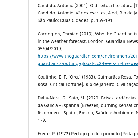
Candido, Antonio (2004). O direito à literatura [Th
Candido, Antonio. Vários escritos. 4 ed. Rio de J
São Paulo: Duas Cidades, p. 169-191.
Carrington, Damian (2019). Why the Guardian is 
in the weather forecast. London: Guardian News
05/04/2019.
https://www.theguardian.com/environment/201
guardian-is-putting-global-co2-levels-in-the-we
Coutinho, E. F. (Org.) (1983). Guimarães Rosa. F
Rosa. Critical Fortune]. Rio de Janeiro: Civilização
Dalla-Nora, G.; Sato, M. (2020) Brisas, ardência
da Galícia –Espanha [Breezes, burning sensatio
fishermen – Spain]. Ensino, Saúde e Ambiente. 
179.
Freire, P. (1972) Pedagogia do oprimido [Pedago