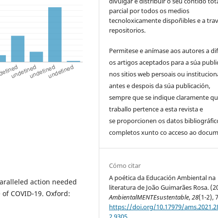
divulgar e distribuír o seu contido tot
parcial por todos os medios
tecnoloxicamente dispoñibles e a tra
repositorios.
Permitese e anímase aos autores a di
os artigos aceptados para a súa publi
nos sitios web persoais ou instituciona
antes e despois da súa publicación,
sempre
que se indique claramente qu
traballo pertence a esta revista e
se
proporcionen os datos bibliográfic
completos xunto co acceso ao docum
Cómo citar
A poética da Educación Ambiental na
paralleled action needed
literatura de João Guimarães Rosa. (2
 of COVID-19. Oxford:
AmbientalMENTEsustentable
,
28
(1-2), 
https://doi.org/10.17979/ams.2021.28
2.9305