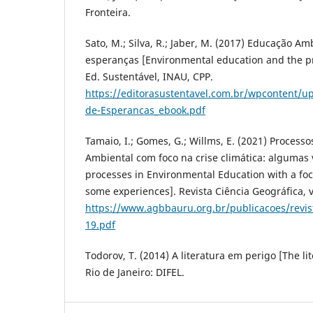
Fronteira.
Sato, M.; Silva, R.; Jaber, M. (2017) Educação Am
esperanças [Environmental education and the pr
Ed. Sustentável, INAU, CPP.
https://editorasustentavel.com.br/wpcontent
de-Esperancas_ebook.pdf
Tamaio, I.; Gomes, G.; Willms, E. (2021) Proces
Ambiental com foco na crise climática: algumas 
processes in Environmental Education with a focu
some experiences]. Revista Ciência Geográfica, v
https://www.agbbauru.org.br/publicacoes/revis
19.pdf
Todorov, T. (2014) A literatura em perigo [The li
Rio de Janeiro: DIFEL.