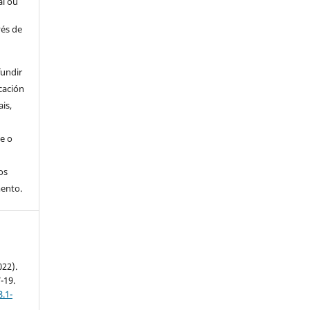
al ou
vés de
fundir
cación
is,
e o
os
ento.
022).
7-19.
.1-