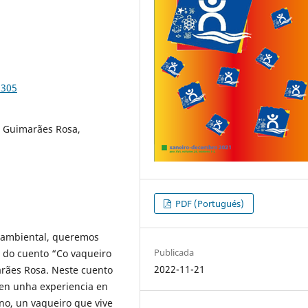
9305
, Guimarães Rosa,
PDF (Portugués)
io-ambiental, queremos
Publicada
r do cuento “Co vaqueiro
2022-11-21
arães Rosa. Neste cuento
ñen unha experiencia en
no, un vaqueiro que vive