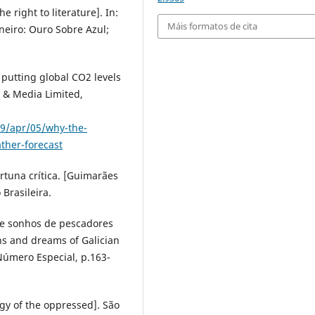
e right to literature]. In:
Máis formatos de cita
aneiro: Ouro Sobre Azul;
putting global CO2 levels
 & Media Limited,
9/apr/05/why-the-
ather-forecast
ortuna crítica. [Guimarães
 Brasileira.
s e sonhos de pescadores
ns and dreams of Galician
Número Especial, p.163-
gy of the oppressed]. São