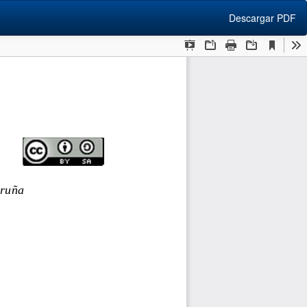
Descargar
Descargar PDF