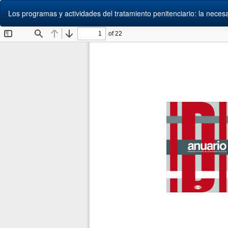
Volver
Los programas y actividades del tratamiento penitenciario: la neces
a
los
detalles
del
artículo