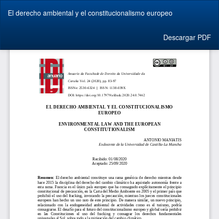
Volver
El derecho ambiental y el constitucionalismo europeo
a
los
detalles
Descargar
Descargar PDF
del
artículo