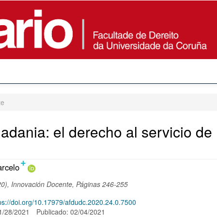
te
adania: el derecho al servicio de
+
ido
rcelo
al
20), Innovación Docente, Páginas 246-255
ps://doi.org/10.17979/afdudc.2020.24.0.7500
o
01/28/2021
Publicado: 02/04/2021