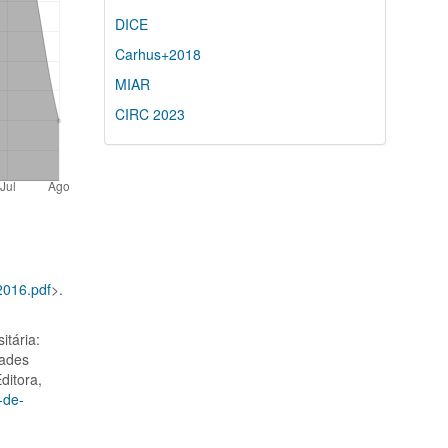
DICE
Carhus+2018
MIAR
CIRC 2023
2016.pdf
>.
itária:
dades
ditora,
-de-