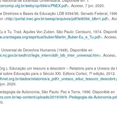
no Nacional de Extensão Universitária. Disponible en: <
es.cercomp.ufg.br/weby/up/694/o/PNEX.pdf
>. Acceso, 7 jun. 2020.
 de Diretrizes e Bases da Educação LDB 9394/96. Senado Federal, 199
en <
http://portal.mec.gov.br/seesp/arquivos/pdf/lei9394_ldbn1.pdf
>. Ac
Eu e Tu. Trad. Aquiles Von Zuben. São Paulo: Centauro, 1974. Disponi
w.urantiagaia.org/espiritual/buber/Martin_Buber-Eu_e_Tu.pdf
>. Acceso
n Universal de Derechos Humanos (1948), Disponible en
tal.mj.gov.br/sedh/ct/legis_intern/ddh_bib_inter_universal.htm
>. Acceso,
(Org.), Educação um tesouro a descobrir – Relatório para a Unesco d
al sobre Educação para o Século XXI. Editora Cortez, 7ª edição, 2012.
/dhnet.org.br/dados/relatorios/a_pdf/r_unesco_educ_tesouro_descobrir.
jun. 2020.
 Pedagogia da Autonomia, São Paulo: Paz e Terra, 1996. Disponible en
pers.com.br/wp-content/uploads/2019/09/9.-Pedagogia-da-Autonomia.pd
20.