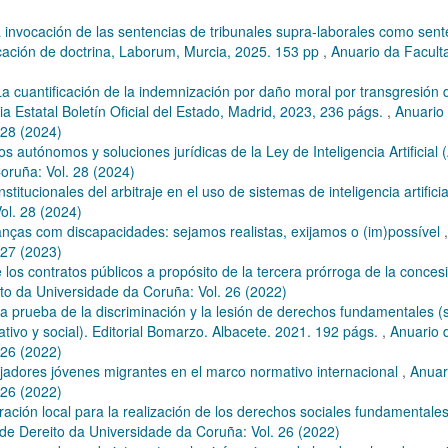
nvocación de las sentencias de tribunales supra-laborales como sent
ficación de doctrina, Laborum, Murcia, 2025. 153 pp
,
Anuario da Facult
uantificación de la indemnización por daño moral por transgresión 
 Estatal Boletín Oficial del Estado, Madrid, 2023, 236 págs.
,
Anuario
 28 (2024)
os autónomos y soluciones jurídicas de la Ley de Inteligencia Artificial 
oruña: Vol. 28 (2024)
titucionales del arbitraje en el uso de sistemas de inteligencia artifici
ol. 28 (2024)
anças com discapacidades: sejamos realistas, exijamos o (im)possível
 27 (2023)
 los contratos públicos a propósito de la tercera prórroga de la conces
to da Universidade da Coruña: Vol. 26 (2022)
prueba de la discriminación y la lesión de derechos fundamentales (
ativo y social). Editorial Bomarzo. Albacete. 2021. 192 págs.
,
Anuario 
 26 (2022)
bajadores jóvenes migrantes en el marco normativo internacional
,
Anuar
 26 (2022)
ación local para la realización de los derechos sociales fundamentales
de Dereito da Universidade da Coruña: Vol. 26 (2022)