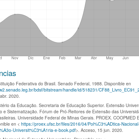
s
ncias
stituição Federativa do Brasil. Senado Federal, 1988. Disponible en
o
ww2.senado.leg.br/bdsf/bitstream/handle/id/518231/CF88_Livro_EC91_
abr. 2020.
istério da Educação. Secretaria de Educação Superior. Extensão Univers
o e Sistematização. Fórum de Pró-Reitores de Extensão das Universi
rasileiras. Universidade Federal de Minas Gerais. PROEX. COOPMED E
onible en <
https://proex.ufsc.br/files/2016/04/Pol%C3%ADtica-Nacional
%A3o-Universit%C3%A1ria-e-book.pdf
>. Acceso, 15 jun. 2020.