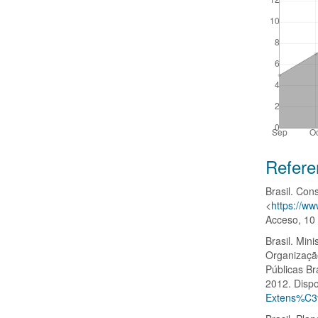
Detalle
Refere
del
Brasil. Con
artícul
<
https://w
Acceso, 10 
Brasil. Min
Organizaçã
Públicas B
2012. Disp
Extens%C3