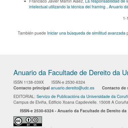
Francisco Javier Martín Aláez,
La responsabilidad de l
intelectual utilizando la técnica del framing
,
Anuario da
1-
También puede
Iniciar una búsqueda de similitud avanzada
p
Anuario da Facultade de Dereito da U
ISSN
1138-039X
ISSN-e
2530-6324
Contacto principal
anuario.dereito@udc.es
Contacto de 
EDITORIAL:
Servizo de Publicacións da Universidade da Coru
Campus de Elviña, Edificio Xoana Capdevielle. 15008 A Coruñ
ISSN-e
2530-6324 - Anuario da Facultade de Dereito d