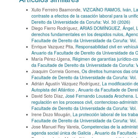
Xulio Ferreiro Baamonde,
VIZCAÍNO RAMOS, Iván, La i
contraste a efectos de la casación laboral para la uni
Dereito da Universidade da Coruña: Vol. 30 (2026)
Diego Fierro Rodríguez,
ARIAS DOMÍNGUEZ, Ángel, La c
derechos fundamentales en los despidos nulos, Agencia
Facultade de Dereito da Universidade da Coruña: Vol.
Enrique Vazquez Pita,
Responsabilidad civil en vehícul
Anuario da Facultade de Dereito da Universidade da C
María Pérez-Ugena,
Régimen de garantías jurídico-cons
da Facultade de Dereito da Universidade da Coruña: V
Joaquim Correia Gomes,
Os direitos humanos das cri
Facultade de Dereito da Universidade da Coruña: Vol.
Adrián Agustín Vázquez Rodríguez,
La modificación de
Autopista del Atlántico
,
Anuario da Facultade de Derei
David Soto Díaz,
José Fernando Lousada Arochena. La 
regulación en los procesos civil, contencioso-administr
Facultade de Dereito da Universidade da Coruña: Vol.
Irene Dozo Mougán,
La protección laboral de los tra
Facultade de Dereito da Universidade da Coruña: Vol.
Jose Manuel Rey Varela,
Competencias de la administr
agenda social única de Galicia
,
Anuario da Facultade 