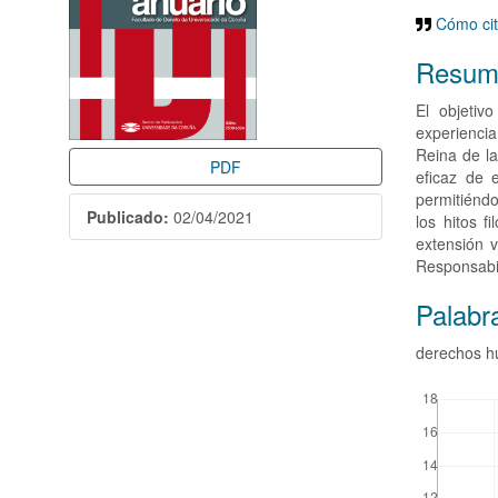
Cómo cit
Resum
El objetiv
experienci
Reina de l
PDF
eficaz de 
permitiéndo
Publicado:
02/04/2021
los hitos f
extensión 
Responsabil
Palabr
derechos hu
Desc