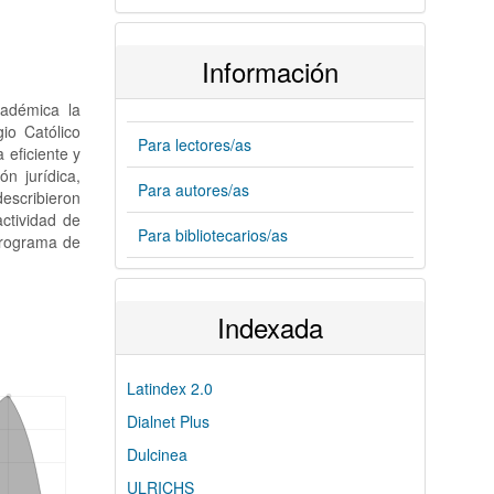
Información
cadémica la
io Católico
Para lectores/as
eficiente y
n jurídica,
Para autores/as
describieron
actividad de
Para bibliotecarios/as
Programa de
Indexada
Latindex 2.0
Dialnet Plus
Dulcinea
ULRICHS