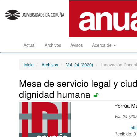
Salto
rápido
al
contenido
de
la
página
Actual
Archivos
Avisos
Acerca de
Navegación
principal
Contenido
principal
Inicio
Archivos
Vol. 24 (2020)
Innovación Docen
Barra
lateral
Mesa de servicio legal y ciud
dignidad humana
Barra
Conten
Porrúa Ma
lateral
princip
Vol. 24 (20
del
del
DOI:
htt
artículo
artícul
Recibido: 