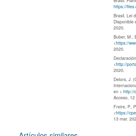
Brasil. Pla
https://fil
Brasil. Lei
Disponible 
2020.
Buber, M., 
<
https://ww
2020.
Declaració
<
http://por
2020.
Delors, J. 
Internacion
en <
http:/
Acceso, 12 
Freire, P.,
<
https://c
13 mar. 20
Artículos similares