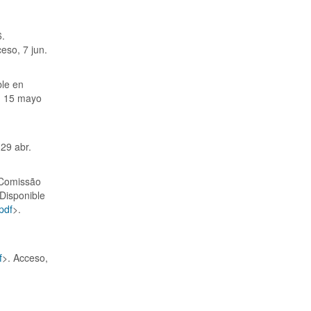
6.
ceso, 7 jun.
ble en
, 15 mayo
 29 abr.
a Comissão
 Disponible
pdf
>.
f
>. Acceso,