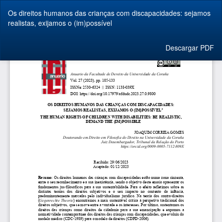
Volver
Os direitos humanos das crianças com discapacidades: sejamos
a
realistas, exijamos o (im)possível
los
detalles
del
Descargar
Descargar PDF
artículo