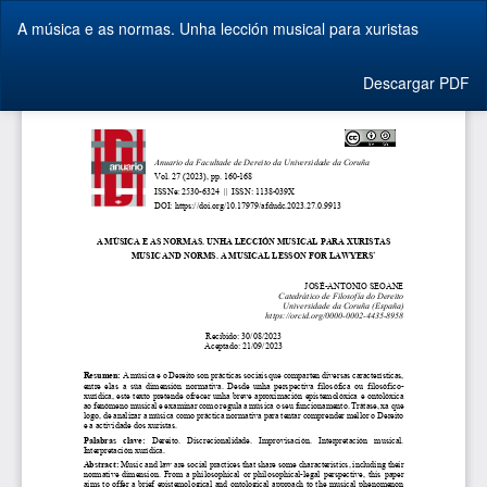
Volver
A música e as normas. Unha lección musical para xuristas
a
los
detalles
Descargar
Descargar PDF
del
artículo