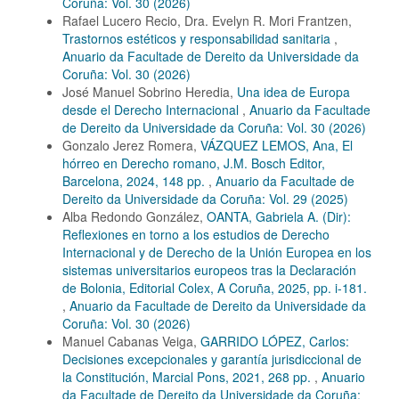
Coruña: Vol. 30 (2026)
Rafael Lucero Recio, Dra. Evelyn R. Mori Frantzen,
Trastornos estéticos y responsabilidad sanitaria
,
Anuario da Facultade de Dereito da Universidade da
Coruña: Vol. 30 (2026)
José Manuel Sobrino Heredia,
Una idea de Europa
desde el Derecho Internacional
,
Anuario da Facultade
de Dereito da Universidade da Coruña: Vol. 30 (2026)
Gonzalo Jerez Romera,
VÁZQUEZ LEMOS, Ana, El
hórreo en Derecho romano, J.M. Bosch Editor,
Barcelona, 2024, 148 pp.
,
Anuario da Facultade de
Dereito da Universidade da Coruña: Vol. 29 (2025)
Alba Redondo González,
OANTA, Gabriela A. (Dir):
Reflexiones en torno a los estudios de Derecho
Internacional y de Derecho de la Unión Europea en los
sistemas universitarios europeos tras la Declaración
de Bolonia, Editorial Colex, A Coruña, 2025, pp. i-181.
,
Anuario da Facultade de Dereito da Universidade da
Coruña: Vol. 30 (2026)
Manuel Cabanas Veiga,
GARRIDO LÓPEZ, Carlos:
Decisiones excepcionales y garantía jurisdiccional de
la Constitución, Marcial Pons, 2021, 268 pp.
,
Anuario
da Facultade de Dereito da Universidade da Coruña: