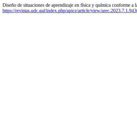
Diseño de situaciones de aprendizaje en física y química conforme
https://revistas.udc.gal/index.php/apice/article/view/arec.2023.7.1.943