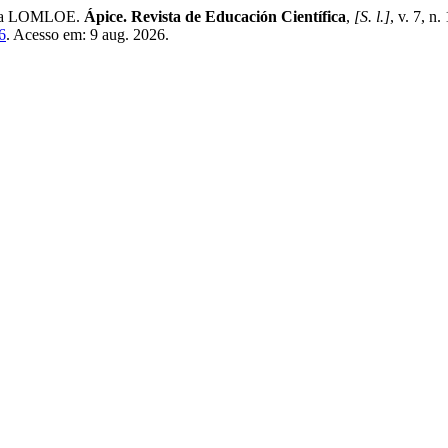
 a la LOMLOE.
Ápice. Revista de Educación Científica
,
[S. l.]
, v. 7, n
6
. Acesso em: 9 aug. 2026.