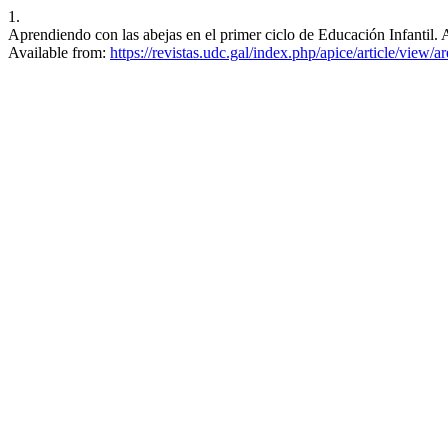
1.
Aprendiendo con las abejas en el primer ciclo de Educación Infantil.
Available from:
https://revistas.udc.gal/index.php/apice/article/view/