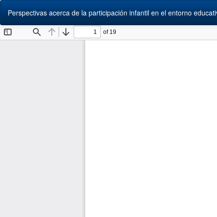
Volver
Perspectivas acerca de la participación infantil en el entorno educat
a
los
detalles
del
artículo