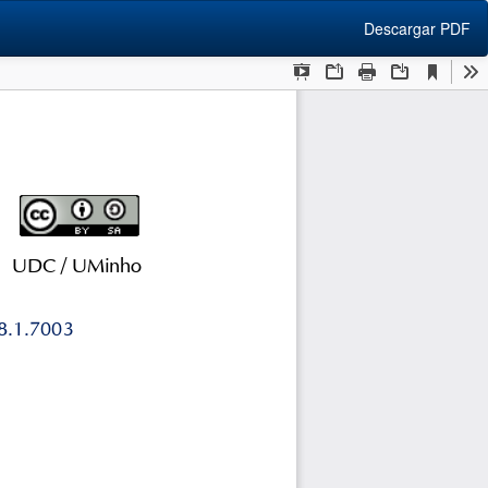
Descargar
Descargar PDF