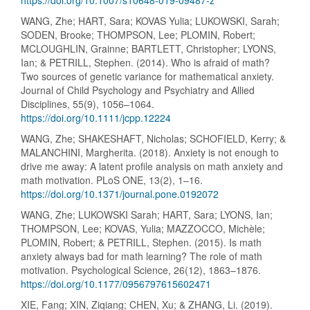
https://doi.org/10.1007/s10648-019-09487-z
WANG, Zhe; HART, Sara; KOVAS Yulia; LUKOWSKI, Sarah;
SODEN, Brooke; THOMPSON, Lee; PLOMIN, Robert;
MCLOUGHLIN, Grainne; BARTLETT, Christopher; LYONS,
Ian; & PETRILL, Stephen. (2014). Who is afraid of math?
Two sources of genetic variance for mathematical anxiety.
Journal of Child Psychology and Psychiatry and Allied
Disciplines, 55(9), 1056–1064.
https://doi.org/10.1111/jcpp.12224
WANG, Zhe; SHAKESHAFT, Nicholas; SCHOFIELD, Kerry; &
MALANCHINI, Margherita. (2018). Anxiety is not enough to
drive me away: A latent profile analysis on math anxiety and
math motivation. PLoS ONE, 13(2), 1–16.
https://doi.org/10.1371/journal.pone.0192072
WANG, Zhe; LUKOWSKI Sarah; HART, Sara; LYONS, Ian;
THOMPSON, Lee; KOVAS, Yulia; MAZZOCCO, Michèle;
PLOMIN, Robert; & PETRILL, Stephen. (2015). Is math
anxiety always bad for math learning? The role of math
motivation. Psychological Science, 26(12), 1863–1876.
https://doi.org/10.1177/0956797615602471
XIE, Fang; XIN, Ziqiang; CHEN, Xu; & ZHANG, Li. (2019).