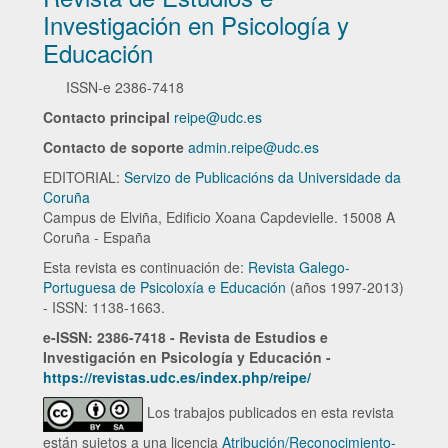
Investigación en Psicología y
Educación
ISSN-e
2386-7418
Contacto principal
reipe@udc.es
Contacto de soporte
admin.reipe@udc.es
EDITORIAL:
Servizo de Publicacións da Universidade da
Coruña
Campus de Elviña, Edificio Xoana Capdevielle. 15008 A
Coruña - España
Esta revista es continuación de:
Revista Galego-
Portuguesa de Psicoloxía e Educación
(años 1997-2013)
- ISSN: 1138-1663.
e-ISSN: 2386-7418 - Revista de Estudios e
Investigación en Psicología y Educación -
https://revistas.udc.es/index.php/reipe/
Los trabajos publicados en esta revista
están sujetos a una licencia
Atribución/Reconocimiento-