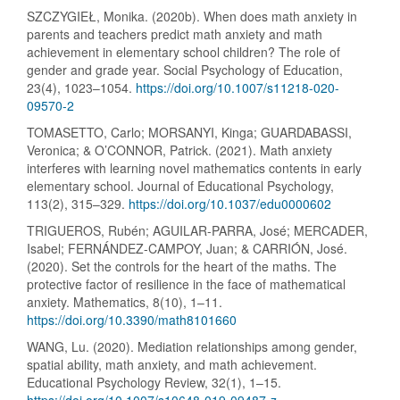
SZCZYGIEŁ, Monika. (2020b). When does math anxiety in
parents and teachers predict math anxiety and math
achievement in elementary school children? The role of
gender and grade year. Social Psychology of Education,
23(4), 1023–1054.
https://doi.org/10.1007/s11218-020-
09570-2
TOMASETTO, Carlo; MORSANYI, Kinga; GUARDABASSI,
Veronica; & O’CONNOR, Patrick. (2021). Math anxiety
interferes with learning novel mathematics contents in early
elementary school. Journal of Educational Psychology,
113(2), 315–329.
https://doi.org/10.1037/edu0000602
TRIGUEROS, Rubén; AGUILAR-PARRA, José; MERCADER,
Isabel; FERNÁNDEZ-CAMPOY, Juan; & CARRIÓN, José.
(2020). Set the controls for the heart of the maths. The
protective factor of resilience in the face of mathematical
anxiety. Mathematics, 8(10), 1–11.
https://doi.org/10.3390/math8101660
WANG, Lu. (2020). Mediation relationships among gender,
spatial ability, math anxiety, and math achievement.
Educational Psychology Review, 32(1), 1–15.