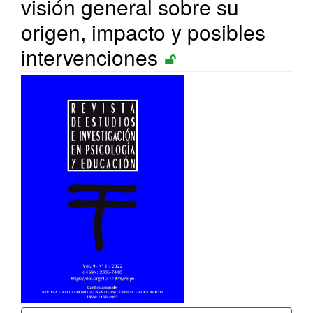
visión general sobre su
origen, impacto y posibles
intervenciones
Barra
lateral
del
artículo