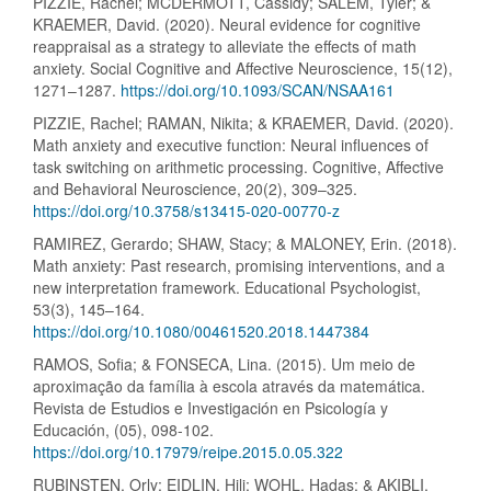
PIZZIE, Rachel; MCDERMOTT, Cassidy; SALEM, Tyler; &
KRAEMER, David. (2020). Neural evidence for cognitive
reappraisal as a strategy to alleviate the effects of math
anxiety. Social Cognitive and Affective Neuroscience, 15(12),
1271–1287.
https://doi.org/10.1093/SCAN/NSAA161
PIZZIE, Rachel; RAMAN, Nikita; & KRAEMER, David. (2020).
Math anxiety and executive function: Neural influences of
task switching on arithmetic processing. Cognitive, Affective
and Behavioral Neuroscience, 20(2), 309–325.
https://doi.org/10.3758/s13415-020-00770-z
RAMIREZ, Gerardo; SHAW, Stacy; & MALONEY, Erin. (2018).
Math anxiety: Past research, promising interventions, and a
new interpretation framework. Educational Psychologist,
53(3), 145–164.
https://doi.org/10.1080/00461520.2018.1447384
RAMOS, Sofia; & FONSECA, Lina. (2015). Um meio de
aproximação da família à escola através da matemática.
Revista de Estudios e Investigación en Psicología y
Educación, (05), 098-102.
https://doi.org/10.17979/reipe.2015.0.05.322
RUBINSTEN, Orly; EIDLIN, Hili; WOHL, Hadas; & AKIBLI,