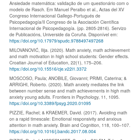
Ansiedade matemática: validação de um questionário com o
modelo de Rasch. Em Manuel Peralbo et al., Actas del XV
Congreso Internacional Gallego-Portugués de
Psicopedagogía/II Congreso de la Asociación Científica
Internacional de Psicopedagogía. (pp. 2805-2816). Servizo
de Publicacións, Universide da Coruña. Disponível em:
https://doi.org/10.17979/spudc.9788497497268
MILOVANOVIĆ, Ilija. (2020). Math anxiety, math achievement
and math motivation in high school students: Gender effects.
Croatian Journal of Education, 22(1), 175–206.
https://doi.org/10.15516/cje.v22i1.3372
MOSCOSO, Paula; ANOBILE, Giovanni; PRIMI, Caterina; &
ARRIGHI, Roberto. (2020). Math anxiety mediates the link
between number sense and math achievements in high math
anxiety young adults. Frontiers in Psychology, 11, 1095.
https://doi.org/10.3389/fpsyg.2020.01095
PIZZIE, Rachel; & KRAEMER, David. (2017). Avoiding math
on a rapid timescale: Emotional responsivity and anxious
attention in math anxiety. Brain and Cognition, 118, 100–107.
https://doi.org/10.1016/j.bandc.2017.08.004