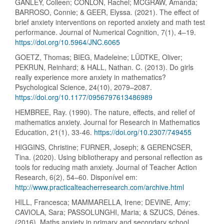
GANLEY, Colleen; CONLON, Rachel; MCGRAW, Amanda;
BARROSO, Connie; & GEER, Elyssa. (2021). The effect of
brief anxiety interventions on reported anxiety and math test
performance. Journal of Numerical Cognition, 7(1), 4–19.
https://doi.org/10.5964/JNC.6065
GOETZ, Thomas; BIEG, Madeleine; LÜDTKE, Oliver;
PEKRUN, Reinhard; & HALL, Nathan. C. (2013). Do girls
really experience more anxiety in mathematics?
Psychological Science, 24(10), 2079–2087.
https://doi.org/10.1177/0956797613486989
HEMBREE, Ray. (1990). The nature, effects, and relief of
mathematics anxiety. Journal for Research in Mathematics
Education, 21(1), 33-46.
https://doi.org/10.2307/749455
HIGGINS, Christine; FURNER, Joseph; & GERENCSER,
Tina. (2020). Using bibliotherapy and personal reflection as
tools for reducing math anxiety. Journal of Teacher Action
Research, 6(2), 54–60. Disponível em:
http://www.practicalteacherresearch.com/archive.html
HILL, Francesca; MAMMARELLA, Irene; DEVINE, Amy;
CAVIOLA, Sara; PASSOLUNGHI, Maria; & SZUCS, Dénes.
(2016). Maths anxiety in primary and secondary school