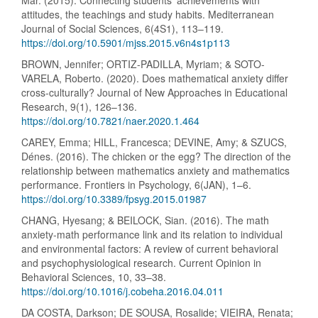
Mar. (2015). Connecting students’ achievements with
attitudes, the teachings and study habits. Mediterranean
Journal of Social Sciences, 6(4S1), 113–119.
https://doi.org/10.5901/mjss.2015.v6n4s1p113
BROWN, Jennifer; ORTIZ-PADILLA, Myriam; & SOTO-
VARELA, Roberto. (2020). Does mathematical anxiety differ
cross-culturally? Journal of New Approaches in Educational
Research, 9(1), 126–136.
https://doi.org/10.7821/naer.2020.1.464
CAREY, Emma; HILL, Francesca; DEVINE, Amy; & SZUCS,
Dénes. (2016). The chicken or the egg? The direction of the
relationship between mathematics anxiety and mathematics
performance. Frontiers in Psychology, 6(JAN), 1–6.
https://doi.org/10.3389/fpsyg.2015.01987
CHANG, Hyesang; & BEILOCK, Sian. (2016). The math
anxiety-math performance link and its relation to individual
and environmental factors: A review of current behavioral
and psychophysiological research. Current Opinion in
Behavioral Sciences, 10, 33–38.
https://doi.org/10.1016/j.cobeha.2016.04.011
DA COSTA, Darkson; DE SOUSA, Rosalide; VIEIRA, Renata;