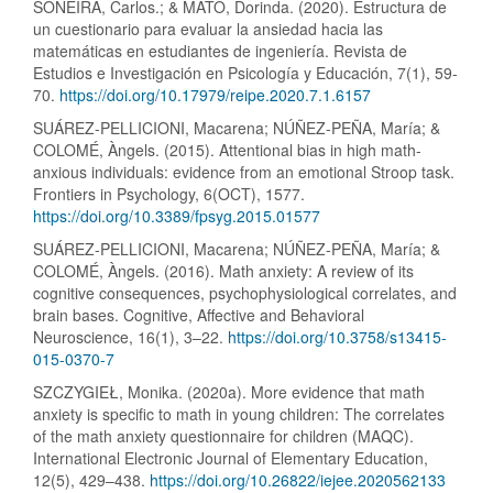
SONEIRA, Carlos.; & MATO, Dorinda. (2020). Estructura de
un cuestionario para evaluar la ansiedad hacia las
matemáticas en estudiantes de ingeniería. Revista de
Estudios e Investigación en Psicología y Educación, 7(1), 59-
70.
https://doi.org/10.17979/reipe.2020.7.1.6157
SUÁREZ-PELLICIONI, Macarena; NÚÑEZ-PEÑA, María; &
COLOMÉ, Àngels. (2015). Attentional bias in high math-
anxious individuals: evidence from an emotional Stroop task.
Frontiers in Psychology, 6(OCT), 1577.
https://doi.org/10.3389/fpsyg.2015.01577
SUÁREZ-PELLICIONI, Macarena; NÚÑEZ-PEÑA, María; &
COLOMÉ, Àngels. (2016). Math anxiety: A review of its
cognitive consequences, psychophysiological correlates, and
brain bases. Cognitive, Affective and Behavioral
Neuroscience, 16(1), 3–22.
https://doi.org/10.3758/s13415-
015-0370-7
SZCZYGIEŁ, Monika. (2020a). More evidence that math
anxiety is specific to math in young children: The correlates
of the math anxiety questionnaire for children (MAQC).
International Electronic Journal of Elementary Education,
12(5), 429–438.
https://doi.org/10.26822/iejee.2020562133