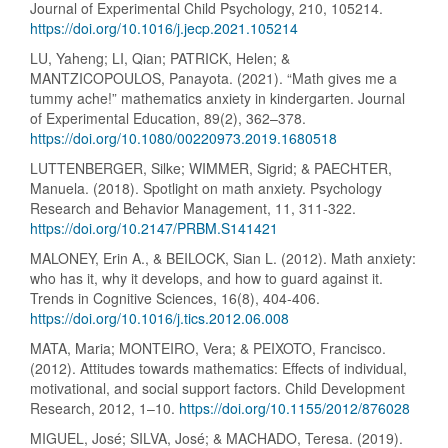
Journal of Experimental Child Psychology, 210, 105214.
https://doi.org/10.1016/j.jecp.2021.105214
LU, Yaheng; LI, Qian; PATRICK, Helen; &
MANTZICOPOULOS, Panayota. (2021). “Math gives me a
tummy ache!” mathematics anxiety in kindergarten. Journal
of Experimental Education, 89(2), 362–378.
https://doi.org/10.1080/00220973.2019.1680518
LUTTENBERGER, Silke; WIMMER, Sigrid; & PAECHTER,
Manuela. (2018). Spotlight on math anxiety. Psychology
Research and Behavior Management, 11, 311-322.
https://doi.org/10.2147/PRBM.S141421
MALONEY, Erin A., & BEILOCK, Sian L. (2012). Math anxiety:
who has it, why it develops, and how to guard against it.
Trends in Cognitive Sciences, 16(8), 404-406.
https://doi.org/10.1016/j.tics.2012.06.008
MATA, Maria; MONTEIRO, Vera; & PEIXOTO, Francisco.
(2012). Attitudes towards mathematics: Effects of individual,
motivational, and social support factors. Child Development
Research, 2012, 1–10.
https://doi.org/10.1155/2012/876028
MIGUEL, José; SILVA, José; & MACHADO, Teresa. (2019).