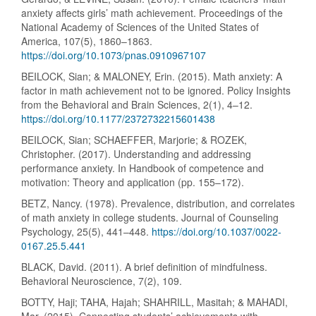
anxiety affects girls’ math achievement. Proceedings of the
National Academy of Sciences of the United States of
America, 107(5), 1860–1863.
https://doi.org/10.1073/pnas.0910967107
BEILOCK, Sian; & MALONEY, Erin. (2015). Math anxiety: A
factor in math achievement not to be ignored. Policy Insights
from the Behavioral and Brain Sciences, 2(1), 4–12.
https://doi.org/10.1177/2372732215601438
BEILOCK, Sian; SCHAEFFER, Marjorie; & ROZEK,
Christopher. (2017). Understanding and addressing
performance anxiety. In Handbook of competence and
motivation: Theory and application (pp. 155–172).
BETZ, Nancy. (1978). Prevalence, distribution, and correlates
of math anxiety in college students. Journal of Counseling
Psychology, 25(5), 441–448.
https://doi.org/10.1037/0022-
0167.25.5.441
BLACK, David. (2011). A brief definition of mindfulness.
Behavioral Neuroscience, 7(2), 109.
BOTTY, Haji; TAHA, Hajah; SHAHRILL, Masitah; & MAHADI,