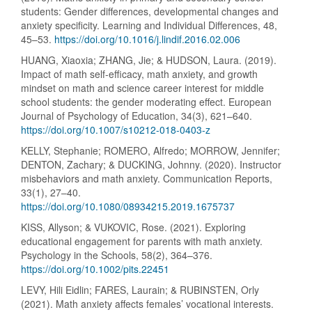
students: Gender differences, developmental changes and
anxiety specificity. Learning and Individual Differences, 48,
45–53.
https://doi.org/10.1016/j.lindif.2016.02.006
HUANG, Xiaoxia; ZHANG, Jie; & HUDSON, Laura. (2019).
Impact of math self-efficacy, math anxiety, and growth
mindset on math and science career interest for middle
school students: the gender moderating effect. European
Journal of Psychology of Education, 34(3), 621–640.
https://doi.org/10.1007/s10212-018-0403-z
KELLY, Stephanie; ROMERO, Alfredo; MORROW, Jennifer;
DENTON, Zachary; & DUCKING, Johnny. (2020). Instructor
misbehaviors and math anxiety. Communication Reports,
33(1), 27–40.
https://doi.org/10.1080/08934215.2019.1675737
KISS, Allyson; & VUKOVIC, Rose. (2021). Exploring
educational engagement for parents with math anxiety.
Psychology in the Schools, 58(2), 364–376.
https://doi.org/10.1002/pits.22451
LEVY, Hili Eidlin; FARES, Laurain; & RUBINSTEN, Orly
(2021). Math anxiety affects females’ vocational interests.