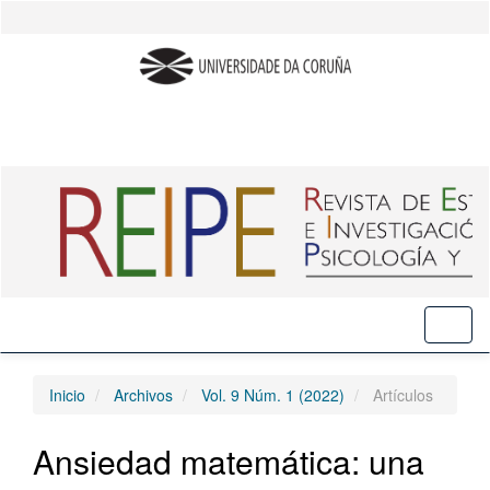
Salto
rápido
al
contenido
de
la
página
Navegación
principal
Contenido
principal
Barra
lateral
Toggl
naviga
Inicio
Archivos
Vol. 9 Núm. 1 (2022)
Artículos
Ansiedad matemática: una