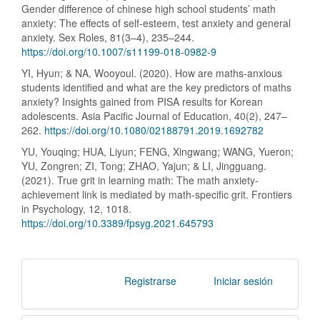
Gender difference of chinese high school students’ math
anxiety: The effects of self-esteem, test anxiety and general
anxiety. Sex Roles, 81(3–4), 235–244.
https://doi.org/10.1007/s11199-018-0982-9
YI, Hyun; & NA, Wooyoul. (2020). How are maths-anxious
students identified and what are the key predictors of maths
anxiety? Insights gained from PISA results for Korean
adolescents. Asia Pacific Journal of Education, 40(2), 247–
262.
https://doi.org/10.1080/02188791.2019.1692782
YU, Youqing; HUA, Liyun; FENG, Xingwang; WANG, Yueron;
YU, Zongren; ZI, Tong; ZHAO, Yajun; & LI, Jingguang.
(2021). True grit in learning math: The math anxiety-
achievement link is mediated by math-specific grit. Frontiers
in Psychology, 12, 1018.
https://doi.org/10.3389/fpsyg.2021.645793
Registrarse
Iniciar sesión