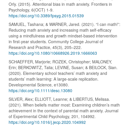
Orly. (2015). Attentional bias in math anxiety. Frontiers in
Psychology, 6(OCT) 1-9.
https://doi.org/10.3389/fpsyg.2015.01539
SAMUEL, Tashana; & WARNER, Jared. (2021). “I can math!”:
Reducing math anxiety and increasing math self-efficacy
using a mindfulness and growth mindset-based intervention
in first-year students. Community College Journal of
Research and Practice, 45(3), 205–222.
https://doi.org/10.1080/10668926.2019.1666063
SCHAEFFER, Marjorie; ROZEK, Christopher; MALONEY,
Erin; BERKOWITZ, Talia; LEVINE, Susan; & BEILOCK, Sian.
(2020). Elementary school teachers’ math anxiety and
students’ math learning: A large-scale replication.
Developmental Science, e13080.
https://doi.org/10.1111/desc.13080
SILVER, Alex; ELLIOTT, Leanne; & LIBERTUS, Melissa.
(2021). When beliefs matter most: Examining children’s math
achievement in the context of parental math anxiety. Journal
of Experimental Child Psychology, 201, 104992.
https://doi.org/10.1016/j.jecp.2020.104992