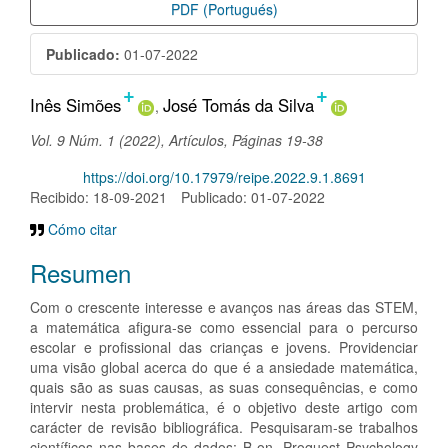
PDF (Portugués)
Publicado:
01-07-2022
+
+
Contenido
Inês Simões
José Tomás da Silva
principal
Vol. 9 Núm. 1 (2022), Artículos, Páginas 19-38
del
DOI:
https://doi.org/10.17979/reipe.2022.9.1.8691
artículo
Recibido: 18-09-2021
Publicado: 01-07-2022
Cómo citar
Resumen
Com o crescente interesse e avanços nas áreas das STEM,
a matemática afigura-se como essencial para o percurso
escolar e profissional das crianças e jovens. Providenciar
uma visão global acerca do que é a ansiedade matemática,
quais são as suas causas, as suas consequências, e como
intervir nesta problemática, é o objetivo deste artigo com
carácter de revisão bibliográfica. Pesquisaram-se trabalhos
científicos nas bases de dados: B-on, Proquest Psychology