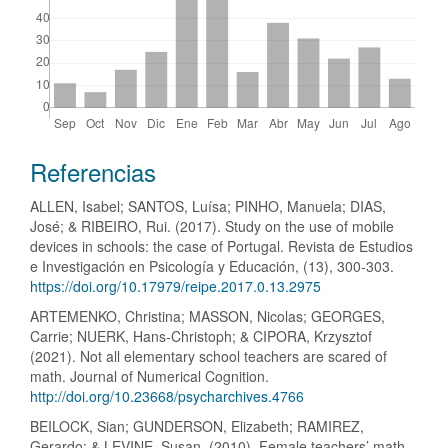
Detalles
Referencias
del
ALLEN, Isabel; SANTOS, Luísa; PINHO, Manuela; DIAS,
artículo
José; & RIBEIRO, Rui. (2017). Study on the use of mobile
devices in schools: the case of Portugal. Revista de Estudios
e Investigación en Psicología y Educación, (13), 300-303.
https://doi.org/10.17979/reipe.2017.0.13.2975
ARTEMENKO, Christina; MASSON, Nicolas; GEORGES,
Carrie; NUERK, Hans-Christoph; & CIPORA, Krzysztof
(2021). Not all elementary school teachers are scared of
math. Journal of Numerical Cognition.
http://doi.org/10.23668/psycharchives.4766
BEILOCK, Sian; GUNDERSON, Elizabeth; RAMIREZ,
Gerardo; & LEVINE, Susan. (2010). Female teachers’ math