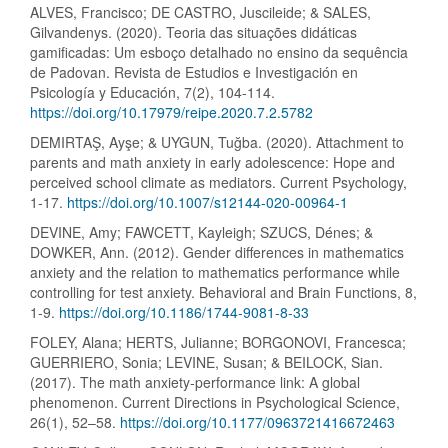
ALVES, Francisco; DE CASTRO, Juscileide; & SALES,
Gilvandenys. (2020). Teoria das situações didáticas
gamificadas: Um esboço detalhado no ensino da sequência
de Padovan. Revista de Estudios e Investigación en
Psicología y Educación, 7(2), 104-114.
https://doi.org/10.17979/reipe.2020.7.2.5782
DEMIRTAŞ, Ayşe; & UYGUN, Tuğba. (2020). Attachment to
parents and math anxiety in early adolescence: Hope and
perceived school climate as mediators. Current Psychology,
1-17.
https://doi.org/10.1007/s12144-020-00964-1
DEVINE, Amy; FAWCETT, Kayleigh; SZUCS, Dénes; &
DOWKER, Ann. (2012). Gender differences in mathematics
anxiety and the relation to mathematics performance while
controlling for test anxiety. Behavioral and Brain Functions, 8,
1-9.
https://doi.org/10.1186/1744-9081-8-33
FOLEY, Alana; HERTS, Julianne; BORGONOVI, Francesca;
GUERRIERO, Sonia; LEVINE, Susan; & BEILOCK, Sian.
(2017). The math anxiety-performance link: A global
phenomenon. Current Directions in Psychological Science,
26(1), 52–58.
https://doi.org/10.1177/0963721416672463