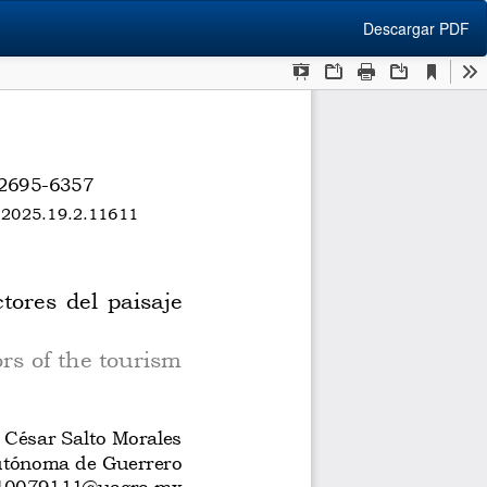
Descargar
Descargar PDF