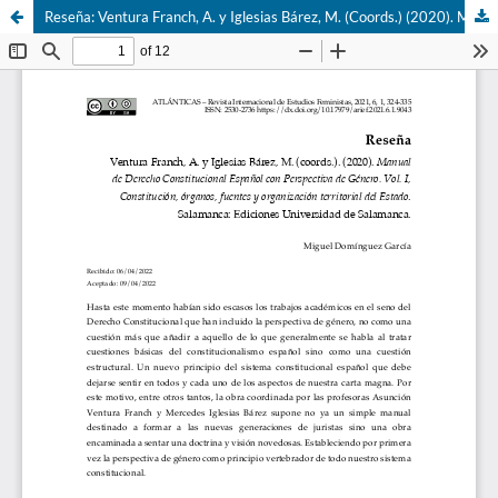
Reseña: Ventura Franch, A. y Iglesias Bárez, M. (Coords.) (2020). Manual de Derecho Constitucional Español con Perspectiva de Género, Vol. I. (Ediciones Universidad de Salamanca)