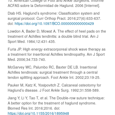
10. American College of Foot and Ankle Surgeons. Informe
ACFAS sobre la Deformidad de Haglund. 2006 [Internet].
Diab HS. Haglund’s syndrome: Classification system and
surgical protocol. Curr Orthop Pract. 2016;27(6):633-637.
doi:
https://doi.org/10.1097/BCO.0000000000000429
Lowdon A, Bader D, Mowat A. The effect of heel pads on the
treatment of Achilles tendinitis: a double blind trial. Am J
Sport Med. 1984;12:431-435.
Furia JP. High energy extracorporeal shock wave therapy as
a treatment for insertional Achilles tendinopathy. Am J Sport
Med. 2006;34:733-740.
McGarvey WC, Palumbo RC, Baxter DE LB. Insertional
Achilles tendinosis: surgical treatment through a central
tendon splitting approach. Foot Ankle Int. 2002;23:19-25.
Pauker M, Katz K, Yosipovitch Z. Calcaneal osteotomy for
Haglund’s disease. J Foot Ankle Surg. 1992;31:558-589.
Jiang Y, Li Y, Tao T, et al. The Double-row suture technique:
A better option for the treatment of haglund syndrome.
Biomed Res Int. 2016;2016. doi:
https://doi.org/10.1155/2016/1895948