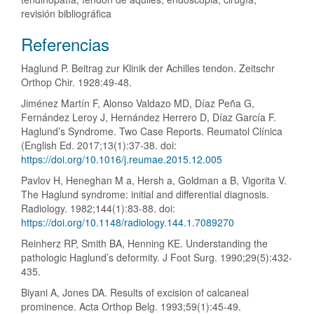
revisión bibliográfica
Detalles
Referencias
del
Haglund P. Beitrag zur Klinik der Achilles tendon. Zeitschr
artículo
Orthop Chir. 1928:49-48.
Jiménez Martín F, Alonso Valdazo MD, Díaz Peña G,
Fernández Leroy J, Hernández Herrero D, Díaz García F.
Haglund’s Syndrome. Two Case Reports. Reumatol Clínica
(English Ed. 2017;13(1):37-38. doi:
https://doi.org/10.1016/j.reumae.2015.12.005
Pavlov H, Heneghan M a, Hersh a, Goldman a B, Vigorita V.
The Haglund syndrome: initial and differential diagnosis.
Radiology. 1982;144(1):83-88. doi:
https://doi.org/10.1148/radiology.144.1.7089270
Reinherz RP, Smith BA, Henning KE. Understanding the
pathologic Haglund’s deformity. J Foot Surg. 1990;29(5):432-
435.
Biyani A, Jones DA. Results of excision of calcaneal
prominence. Acta Orthop Belg. 1993;59(1):45-49.