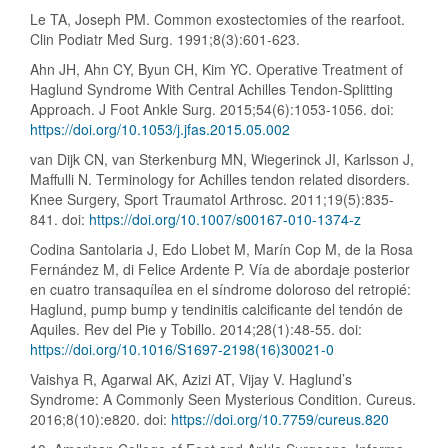
Le TA, Joseph PM. Common exostectomies of the rearfoot.
Clin Podiatr Med Surg. 1991;8(3):601-623.
Ahn JH, Ahn CY, Byun CH, Kim YC. Operative Treatment of
Haglund Syndrome With Central Achilles Tendon-Splitting
Approach. J Foot Ankle Surg. 2015;54(6):1053-1056. doi:
https://doi.org/10.1053/j.jfas.2015.05.002
van Dijk CN, van Sterkenburg MN, Wiegerinck JI, Karlsson J,
Maffulli N. Terminology for Achilles tendon related disorders.
Knee Surgery, Sport Traumatol Arthrosc. 2011;19(5):835-
841. doi:
https://doi.org/10.1007/s00167-010-1374-z
Codina Santolaria J, Edo Llobet M, Marín Cop M, de la Rosa
Fernández M, di Felice Ardente P. Vía de abordaje posterior
en cuatro transaquílea en el síndrome doloroso del retropié:
Haglund, pump bump y tendinitis calcificante del tendón de
Aquiles. Rev del Pie y Tobillo. 2014;28(1):48-55. doi:
https://doi.org/10.1016/S1697-2198(16)30021-0
Vaishya R, Agarwal AK, Azizi AT, Vijay V. Haglund’s
Syndrome: A Commonly Seen Mysterious Condition. Cureus.
2016;8(10):e820. doi:
https://doi.org/10.7759/cureus.820