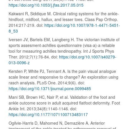
https://doi.org/10.1053/j.jfas.2017.05.015
Kakwani R, Siddique M. Clinical rating systems for the ankle-
hindfoot, midfoot, hallux, and lesser toes. Class Pap Orthop.
2014:217-219. doi:
https://doi.org/10.1007/978-1-4471-5451-
8_53
Iversen JV, Bartels EM, Langberg H. The victorian institute of
sports assesment-achilles questionnaire (visa-a)-a reliable
tool for measuring achilles tendinopathy. Int J Sports Phys
Ther. 2012;7(1):76-84. doi:
https://doi.org/10.1007/s40279-
013-0096-z
Kersten P, White PJ, Tennant A. Is the pain visual analogue
scale linear and responsive to change? An exploration using
rasch analysis. PLoS One. 2014;9(6). doi:
https://doi.org/10.1371/journal.pone.0099485
Mani SB, Brown HC, Nair P, et al. Validation of the foot and
ankle outcome score in adult acquired flatfoot deformity. Foot
Ankle Int. 2013;34(8):1140-1146. doi:
https://doi.org/10.1177/1071100713483117
Ogilvie-Harris D, Mahomed N, Demazière A. Anterior
impigement of the ankle treated by arthroscopic removal of