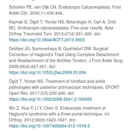
Scholten PE, van Dijk CN. Endoscopic Calcaneoplasty. Foot
Ankle Clin. 2006;11:439-446.
Kaynak G, Ögüt T, Yontar NS, Botanlioglu H, Can A, Ünlü
MC. Endoscopic calcaneoplasty: Five-year results. Acta
Orthop Traumatol Turc. 2013;47(4):261-265. doi:
https://doi.org/10.3944/AOTT.2013.3003
DeVries JG, Summerhays B, Guehlstorf DW. Surgical
Correction of Haglund’s Triad Using Complete Detachment
and Reattachment of the Achilles Tendon. J Foot Ankle Surg.
2009;48(4):447-451. doi:
https://doi.org/10.1053/j.jfas.2009.03.004
Ögüt T, Yontar NS. Treatment of hindfoot and ankle
pathologies with posterior arthroscopic techniques. EFORT
Open Rev. 2017;2(5):230-240. doi:
https://doi.org/10.1302/2058-5241.2.160055
Wu Z, Hua Y, Li Y, Chen S. Endoscopic treatment of
Haglund’s syndrome with a three portal technique. Int
Orthop. 2012;36(8):1623-1627. doi:
https://doi.org/10.1007/s00264-012-1518-5