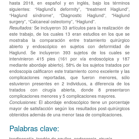
hasta 2018, en español y en inglés, bajo los términos
siguientes: “Haglund’s deformity”, “treatment Haglund”,
“Haglund síndrome”, “Diagnostic Haglund”, "Haglund
surgery”, “Calcaneal osteotomy”, “Haglund”.
Resultados:
Se incluyeron 33 artículos para la realización de
este trabajo, de los cuales 13 eran estudios en los que se
mostraba la comparación entre tratamiento quirúrgico
abierto y endoscópico en sujetos con deformidad de
Haglund. Se incluyeron 393 sujetos de los cuales se
intervinieron 415 pies (161 por vía endoscópica y 187
mediante abordaje abierto). 58% de los sujetos tratados por
endoscopia calificaron este tratamiento como excelente y las
complicaciones reportadas, que fueron menores, sólo
estuvieron presentes en 2 individuos, a diferencia de los
tratados con cirugía abierta, donde 8 presentaron
complicaciones menores y 5 complicaciones mayores.
Conclusiones:
El abordaje endoscópico tiene un porcentaje
mayor de satisfacción según los resultados post-quirúrgicos
obtenidos además de una menor tasa de complicaciones.
Palabras clave:
tendinopatía, tendón de aquiles, endoscopia, cirugía,