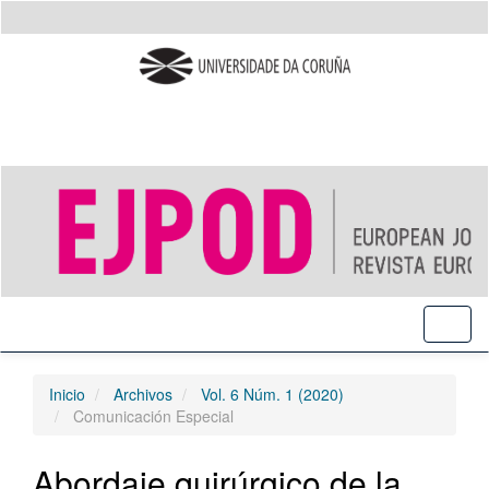
Salto
rápido
al
contenido
de
la
página
Navegación
principal
Contenido
principal
Barra
lateral
Toggl
naviga
Inicio
Archivos
Vol. 6 Núm. 1 (2020)
Comunicación Especial
Abordaje quirúrgico de la