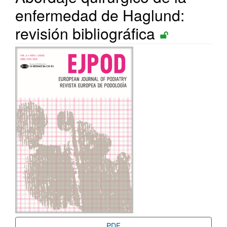
enfermedad de Haglund:
revisión bibliográfica
Barra
lateral
del
artículo
PDF