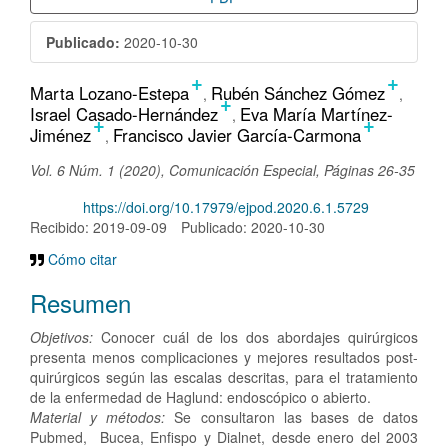
Publicado:
2020-10-30
+
+
Contenido
Marta Lozano-Estepa
Rubén Sánchez Gómez
+
Israel Casado-Hernández
Eva María Martínez-
principal
+
+
Jiménez
Francisco Javier García-Carmona
del
Vol. 6 Núm. 1 (2020), Comunicación Especial, Páginas 26-35
artículo
DOI:
https://doi.org/10.17979/ejpod.2020.6.1.5729
Recibido: 2019-09-09
Publicado: 2020-10-30
Cómo citar
Resumen
Objetivos:
Conocer cuál de los dos abordajes quirúrgicos
presenta menos complicaciones y mejores resultados post-
quirúrgicos según las escalas descritas, para el tratamiento
de la enfermedad de Haglund: endoscópico o abierto.
Material y métodos:
Se consultaron las bases de datos
Pubmed, Bucea, Enfispo y Dialnet, desde enero del 2003