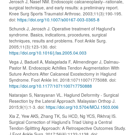
Jerosch J, Nasef NM. Endoscopic calcaneoplasty--rationale,
surgical technique, and early results: a preliminary report.
Knee Surg Sports Traumatol Arthrosc. 2003;11(3):190-195.
doi:
https://doi.org/10.1007/s00167-003-0365-8
Schunck J, Jerosch J. Operative treatment of Haglund’s
syndrome. Basics, indications, procedures, surgical
techniques, results and problems. Foot Ankle Surg.
2005;11(3):123-130. doi:
https://doi.org/10.1016/j.fas.2005.04.003
Vega J, Baduell A, Malagelada F, Allmendinger J, Dalmau-
Pastor M. Endoscopic Achilles Tendon Augmentation With
Suture Anchors After Calcaneal Exostectomy in Haglund
Syndrome. Foot Ankle Int. 2018:107110071775088. doi:
https://doi.org/10.1177/1071100717750888
Natarajan S, Narayanan VL. Haglund Deformity - Surgical
Resection by the Lateral Approach. Malaysian Orthop J.
2015;9(1):1-3. doi:
https://doi.org/10.5704/MOJ.1503.006
Xia Z, Yew AKS, Zhang TK, Su HCD, Ng YCS, Rikhraj IS.
Surgical Correction of Haglund’s Triad Using a Central
Tendon-Splitting Approach: A Retrospective Outcomes Study.
J Foot Ankle Surg. 2017;56(6):1132-1138. doi: