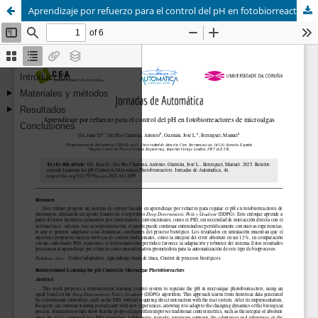
Aprendizaje por refuerzo para el control del pH en fotobiorreactores de microalgas