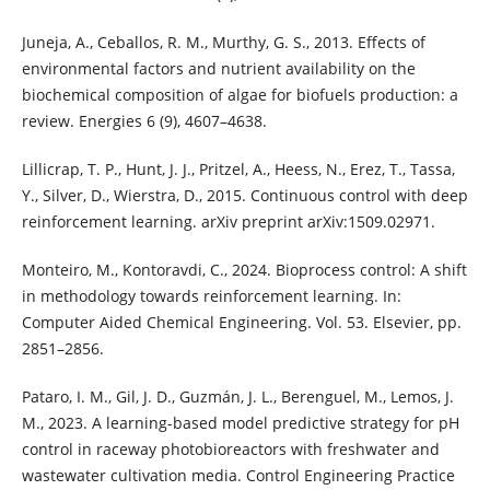
Juneja, A., Ceballos, R. M., Murthy, G. S., 2013. Effects of
environmental factors and nutrient availability on the
biochemical composition of algae for biofuels production: a
review. Energies 6 (9), 4607–4638.
Lillicrap, T. P., Hunt, J. J., Pritzel, A., Heess, N., Erez, T., Tassa,
Y., Silver, D., Wierstra, D., 2015. Continuous control with deep
reinforcement learning. arXiv preprint arXiv:1509.02971.
Monteiro, M., Kontoravdi, C., 2024. Bioprocess control: A shift
in methodology towards reinforcement learning. In:
Computer Aided Chemical Engineering. Vol. 53. Elsevier, pp.
2851–2856.
Pataro, I. M., Gil, J. D., Guzmán, J. L., Berenguel, M., Lemos, J.
M., 2023. A learning-based model predictive strategy for pH
control in raceway photobioreactors with freshwater and
wastewater cultivation media. Control Engineering Practice