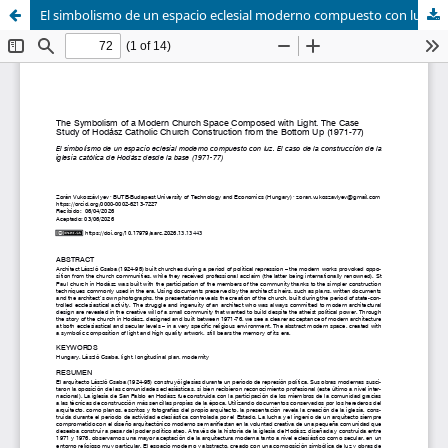
El simbolismo de un espacio eclesial moderno compuesto con luz