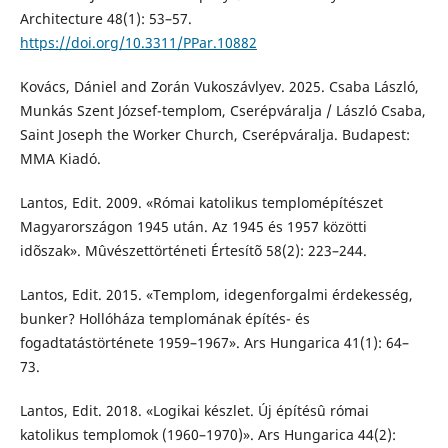
Architecture 48(1): 53–57.
https://doi.org/10.3311/PPar.10882
Kovács, Dániel and Zorán Vukoszávlyev. 2025. Csaba László,
Munkás Szent József-templom, Cserépváralja / László Csaba,
Saint Joseph the Worker Church, Cserépváralja. Budapest:
MMA Kiadó.
Lantos, Edit. 2009. «Római katolikus templomépítészet
Magyarországon 1945 után. Az 1945 és 1957 közötti
idõszak». Mûvészettörténeti Értesítõ 58(2): 223–244.
Lantos, Edit. 2015. «Templom, idegenforgalmi érdekesség,
bunker? Hollóháza templomának építés- és
fogadtatástörténete 1959–1967». Ars Hungarica 41(1): 64–
73.
Lantos, Edit. 2018. «Logikai készlet. Új építésû római
katolikus templomok (1960–1970)». Ars Hungarica 44(2):