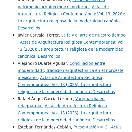
patrimonio arquitectónico moderno
,
Actas de
Arquitectura Religiosa Contemporánea: Vol. 13 (2026):
La arquitectura religiosa de la modernidad canónica.
Desarrollos
Javier Carvajal Ferrer,
La fe y el arte de nuestro tiempo
,
Actas de Arquitectura Religiosa Contemporánea: Vol.
13 (2026): La arquitectura religiosa de la modernidad
canónica. Desarrollos
Alejandro Duarte Aguilar,
Conciliación entre
modernidad y tradición arquitectónica en el noroeste
mexicano
,
Actas de Arquitectura Religiosa
Contemporánea: Vol. 13 (2026): La arquitectura
religiosa de la modernidad canónica. Desarrollos
Rafael Ángel García-Lozano ,
Vanguardia en
retaguardia
,
Actas de Arquitectura Religiosa
Contemporánea: Vol. 13 (2026): La arquitectura
religiosa de la modernidad canónica. Desarrollos
Esteban Fernández-Cobián,
Presentación #13
,
Actas