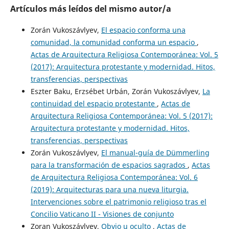
Artículos más leídos del mismo autor/a
Zorán Vukoszávlyev,
El espacio conforma una
comunidad, la comunidad conforma un espacio
,
Actas de Arquitectura Religiosa Contemporánea: Vol. 5
(2017): Arquitectura protestante y modernidad. Hitos,
transferencias, perspectivas
Eszter Baku, Erzsébet Urbán, Zorán Vukoszávlyev,
La
continuidad del espacio protestante
,
Actas de
Arquitectura Religiosa Contemporánea: Vol. 5 (2017):
Arquitectura protestante y modernidad. Hitos,
transferencias, perspectivas
Zorán Vukoszávlyev,
El manual-guía de Dümmerling
para la transformación de espacios sagrados
,
Actas
de Arquitectura Religiosa Contemporánea: Vol. 6
(2019): Arquitecturas para una nueva liturgia.
Intervenciones sobre el patrimonio religioso tras el
Concilio Vaticano II - Visiones de conjunto
Zoran Vukoszávlyev,
Obvio u oculto
,
Actas de