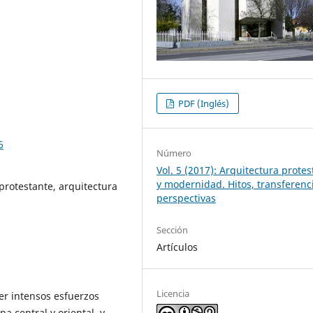
PDF (Inglés)
6
Número
Vol. 5 (2017): Arquitectura prote
y modernidad. Hitos, transferenc
 protestante, arquitectura
perspectivas
Sección
Artículos
Licencia
er intensos esfuerzos
pa central y oriental, y