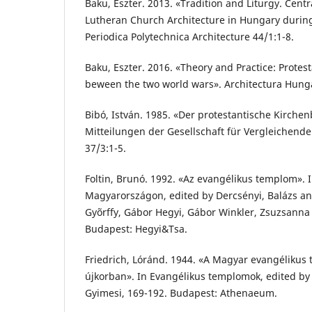
Baku, Eszter. 2013. «Tradition and Liturgy. Cent
Lutheran Church Architecture in Hungary during
Periodica Polytechnica Architecture 44/1:1-8.
Baku, Eszter. 2016. «Theory and Practice: Protes
beween the two world wars». Architectura Hunga
Bibó, István. 1985. «Der protestantische Kirch
Mitteilungen der Gesellschaft für Vergleichend
37/3:1-5.
Foltin, Brunó. 1992. «Az evangélikus templom».
Magyarországon, edited by Dercsényi, Balázs and
Gyõrffy, Gábor Hegyi, Gábor Winkler, Zsuzsanna 
Budapest: Hegyi&Tsa.
Friedrich, Lóránd. 1944. «A Magyar evangélikus
újkorban». In Evangélikus templomok, edited by
Gyimesi, 169-192. Budapest: Athenaeum.