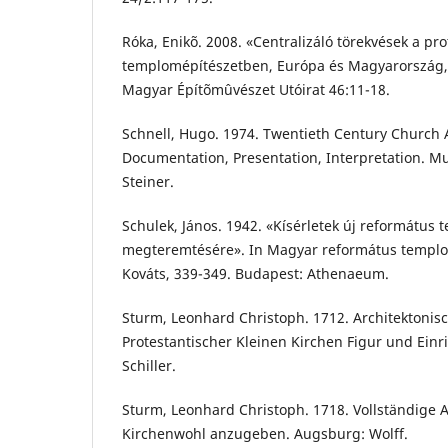
Róka, Enikõ. 2008. «Centralizáló törekvések a pr
templomépítészetben, Európa és Magyarország, 
Magyar Építõmûvészet Utóirat 46:11-18.
Schnell, Hugo. 1974. Twentieth Century Church 
Documentation, Presentation, Interpretation. Mu
Steiner.
Schulek, János. 1942. «Kísérletek új református 
megteremtésére». In Magyar református templom
Kováts, 339-349. Budapest: Athenaeum.
Sturm, Leonhard Christoph. 1712. Architektoni
Protestantischer Kleinen Kirchen Figur und Ein
Schiller.
Sturm, Leonhard Christoph. 1718. Vollständige 
Kirchenwohl anzugeben. Augsburg: Wolff.