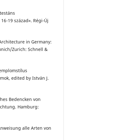
otestáns
16-19 század». Régi-Új
Architecture in Germany:
nich/Zurich: Schnell &
templomstílus
ok, edited by István J.
sches Bedencken von
richtung. Hamburg:
Anweisung alle Arten von