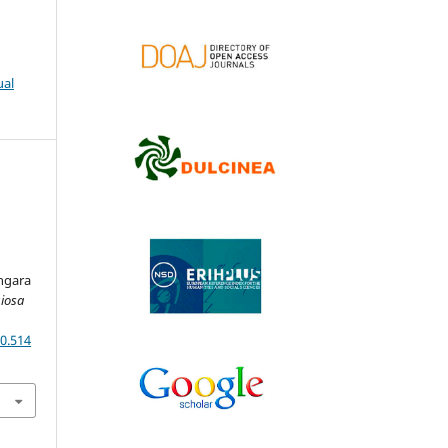
ual
úngara
giosa
.0.514