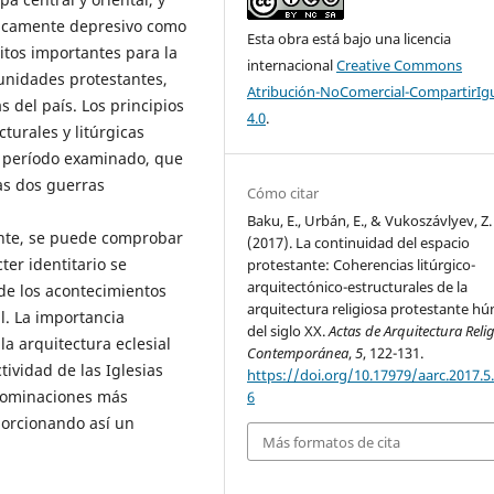
ricamente depresivo como
Esta obra está bajo una licencia
hitos importantes para la
internacional
Creative Commons
unidades protestantes,
Atribución-NoComercial-CompartirIg
s del país. Los principios
4.0
.
turales y litúrgicas
l período examinado, que
as dos guerras
Cómo citar
Baku, E., Urbán, E., & Vukoszávlyev, Z.
ante, se puede comprobar
(2017). La continuidad del espacio
er identitario se
protestante: Coherencias litúrgico-
arquitectónico-estructurales de la
 de los acontecimientos
arquitectura religiosa protestante h
l. La importancia
del siglo XX.
Actas de Arquitectura Reli
la arquitectura eclesial
Contemporánea
,
5
, 122-131.
tividad de las Iglesias
https://doi.org/10.17979/aarc.2017.5
enominaciones más
6
oporcionando así un
Más formatos de cita