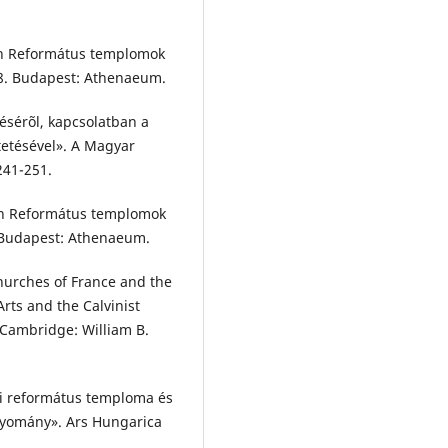
In Református templomok
68. Budapest: Athenaeum.
ésérõl, kapcsolatban a
tetésével». A Magyar
241-251.
 In Református templomok
. Budapest: Athenaeum.
hurches of France and the
Arts and the Calvinist
 Cambridge: William B.
ri református temploma és
gyomány». Ars Hungarica