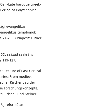
09. «Late baroque greek-
Periodica Polytechnica
zági evangélikus
evangélikus templomok,
, 21-28. Budapest: Luther
 XX. század szakrális
2:119-127.
chitecture of East-Central
uries: From medieval
tischer Kirchenbau der
ue Forschungskonzepte,
g: Schnell und Steiner.
: Új református