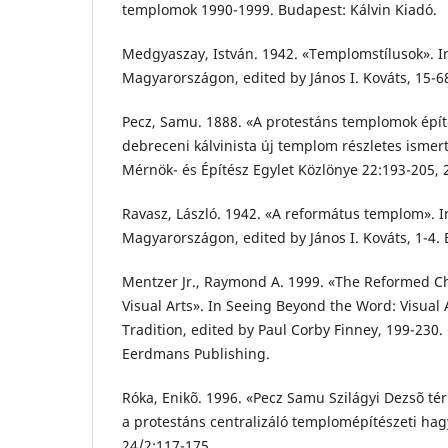
templomok 1990-1999. Budapest: Kálvin Kiadó.
Medgyaszay, István. 1942. «Templomstílusok». 
Magyarországon, edited by János I. Kováts, 15-
Pecz, Samu. 1888. «A protestáns templomok épít
debreceni kálvinista új templom részletes ismer
Mérnök- és Építész Egylet Közlönye 22:193-205, 
Ravasz, László. 1942. «A református templom».
Magyarországon, edited by János I. Kováts, 1-4
Mentzer Jr., Raymond A. 1999. «The Reformed C
Visual Arts». In Seeing Beyond the Word: Visual 
Tradition, edited by Paul Corby Finney, 199-230.
Eerdmans Publishing.
Róka, Enikõ. 1996. «Pecz Samu Szilágyi Dezsõ té
a protestáns centralizáló templomépítészeti ha
24/2:117-175.