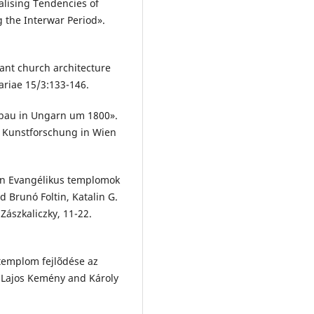
ralising Tendencies of
 the Interwar Period».
tant church architecture
riae 15/3:133-146.
enbau in Ungarn um 1800».
e Kunstforschung in Wien
 In Evangélikus templomok
 Brunó Foltin, Katalin G.
Zászkaliczky, 11-22.
 templom fejlõdése az
 Lajos Kemény and Károly