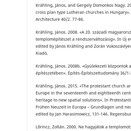
Krähling, János, and Gergely Domonkos Nagy. 20
cross plan type Lutheran churches in Hungary». 
Architecture 40/2. 77-86.
Krähling, János. 2008. «A 20. századi magyarors
templomépítészet a rendszerváltozásig». In Új 
edited by János Krähling and Zorán Vukoszávlyev
Kiadó.
Krähling, János. 2008b. «Gyülekezeti központok a
építészetében». Építés-Építészettudomány 36/1-
Krähling, János. 2015. «The protestant church ar
Europe in the seventeenth and eightteenth cent
heritage to new spatial solutions». In Protestan
Frühen Neuzeit in Europa – Grundlagen und ne
edited by Jan Harasimowicz, 131-146. Regensbur
Lõrincz, Zoltán. 2000. Ne hagyjátok a templomot