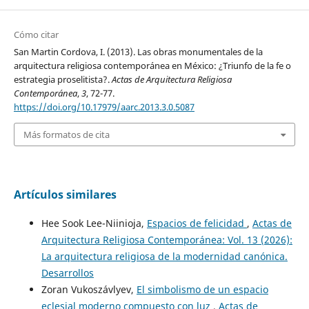
Cómo citar
San Martin Cordova, I. (2013). Las obras monumentales de la
arquitectura religiosa contemporánea en México: ¿Triunfo de la fe o
estrategia proselitista?.
Actas de Arquitectura Religiosa
Contemporánea
,
3
, 72-77.
https://doi.org/10.17979/aarc.2013.3.0.5087
Más formatos de cita
Artículos similares
Hee Sook Lee-Niinioja,
Espacios de felicidad
,
Actas de
Arquitectura Religiosa Contemporánea: Vol. 13 (2026):
La arquitectura religiosa de la modernidad canónica.
Desarrollos
Zoran Vukoszávlyev,
El simbolismo de un espacio
eclesial moderno compuesto con luz
,
Actas de