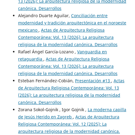
13 (2026): La arquitectura religiosa de la modernidad
canónica. Desarrollos
Alejandro Duarte Aguilar,
Conciliación entre
modernidad y tradición arquitectónica en el noroeste
mexicano
,
Actas de Arquitectura Religiosa
Contemporánea: Vol. 13 (2026): La arquitectura
religiosa de la modernidad canónica. Desarrollos
Rafael Ángel García-Lozano ,
Vanguardia en
retaguardia
,
Actas de Arquitectura Religiosa
Contemporánea: Vol. 13 (2026): La arquitectura
religiosa de la modernidad canónica. Desarrollos
Esteban Fernández-Cobián,
Presentación #13
,
Actas
de Arquitectura Religiosa Contemporánea: Vol. 13
(2026): La arquitectura religiosa de la modernidad
canónica. Desarrollos
Zorana Sokol-Gojnik , Igor Gojnik ,
La moderna capilla
de Jesús Herido en Zagreb
,
Actas de Arquitectura
Religiosa Contemporánea: Vol. 12 (2025): La
arquitectura religiosa de la modernidad canónica.