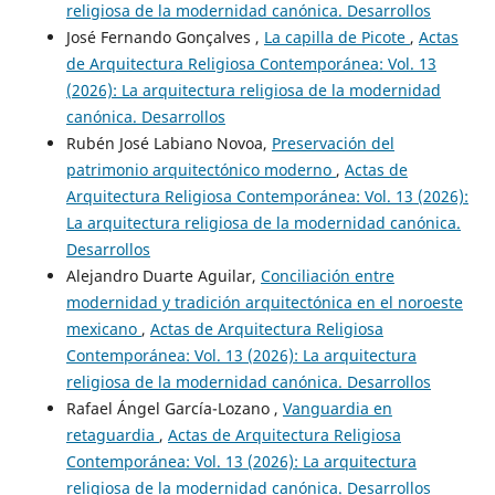
religiosa de la modernidad canónica. Desarrollos
José Fernando Gonçalves ,
La capilla de Picote
,
Actas
de Arquitectura Religiosa Contemporánea: Vol. 13
(2026): La arquitectura religiosa de la modernidad
canónica. Desarrollos
Rubén José Labiano Novoa,
Preservación del
patrimonio arquitectónico moderno
,
Actas de
Arquitectura Religiosa Contemporánea: Vol. 13 (2026):
La arquitectura religiosa de la modernidad canónica.
Desarrollos
Alejandro Duarte Aguilar,
Conciliación entre
modernidad y tradición arquitectónica en el noroeste
mexicano
,
Actas de Arquitectura Religiosa
Contemporánea: Vol. 13 (2026): La arquitectura
religiosa de la modernidad canónica. Desarrollos
Rafael Ángel García-Lozano ,
Vanguardia en
retaguardia
,
Actas de Arquitectura Religiosa
Contemporánea: Vol. 13 (2026): La arquitectura
religiosa de la modernidad canónica. Desarrollos