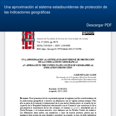
Volver
Una aproximación al sistema estadounidense de protección de
a
las indicaciones geográficas
los
detalles
del
Descargar
Descargar PDF
artículo