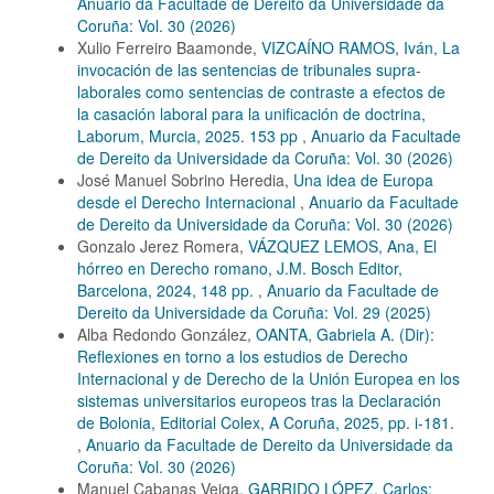
Anuario da Facultade de Dereito da Universidade da
Coruña: Vol. 30 (2026)
Xulio Ferreiro Baamonde,
VIZCAÍNO RAMOS, Iván, La
invocación de las sentencias de tribunales supra-
laborales como sentencias de contraste a efectos de
la casación laboral para la unificación de doctrina,
Laborum, Murcia, 2025. 153 pp
,
Anuario da Facultade
de Dereito da Universidade da Coruña: Vol. 30 (2026)
José Manuel Sobrino Heredia,
Una idea de Europa
desde el Derecho Internacional
,
Anuario da Facultade
de Dereito da Universidade da Coruña: Vol. 30 (2026)
Gonzalo Jerez Romera,
VÁZQUEZ LEMOS, Ana, El
hórreo en Derecho romano, J.M. Bosch Editor,
Barcelona, 2024, 148 pp.
,
Anuario da Facultade de
Dereito da Universidade da Coruña: Vol. 29 (2025)
Alba Redondo González,
OANTA, Gabriela A. (Dir):
Reflexiones en torno a los estudios de Derecho
Internacional y de Derecho de la Unión Europea en los
sistemas universitarios europeos tras la Declaración
de Bolonia, Editorial Colex, A Coruña, 2025, pp. i-181.
,
Anuario da Facultade de Dereito da Universidade da
Coruña: Vol. 30 (2026)
Manuel Cabanas Veiga,
GARRIDO LÓPEZ, Carlos: