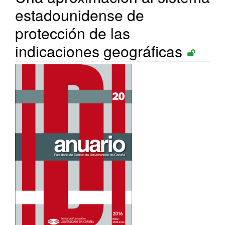
estadounidense de
protección de las
indicaciones geográficas
Barra
lateral
del
artículo