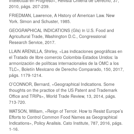
Intelectual en Progreso», Revista Chilena de Derecho, 37,
2010, págs. 207-239.
FRIEDMAN, Lawrence, A History of American Law. New
York. Simon and Schuster, 1985.
GEOGRAPHICAL INDICATIONS (GIs) in U.S. Food and
Agricultural Trade, Washington D.C., Congressional
Research Service, 2017.
LLAIN ARENILLA, Shirley, «Las indicaciones geográficas en
el Tratado de libre comercio Colombia-Estados Unidos: la
armonización de políticas internacionales de la OMC a los
TLC», Boletín Mexicano de Derecho Comparado, 150, 2017,
págs. 1179-1214.
O’CONNOR, Bernard, «Geographical Indications. Some
thoughts on the practice of the US Patent and Trademark
Office and TRIPs», World Trade Review, 13, 2014, págs.
713-720.
WATSON, William, «Reign of Terroir. How to Resist Europe’s
Efforts to Control Common Food Names as Geographical
Indications», Policy Analisis. Cato Institute, 787, 2016, págs.
1-16.