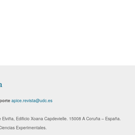
a
porte
apice.revista@udc.es
e Elviña, Edificio Xoana Capdevielle. 15008 A Coruña – España.
 Ciencias Experimentales.