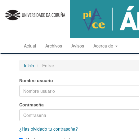
Salto
rápido
al
contenido
de
la
página
Actual
Archivos
Avisos
Acerca de
Navegación
principal
Contenido
principal
Inicio
Entrar
Barra
lateral
Nombre usuario
Contraseña
¿Has olvidado tu contraseña?