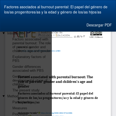
Volver
Factores asociados al burnout parental: El papel del género de
a
los/as progenitores/as y la edad y género de los/as hijos/as
los
detalles
del
Descargar
Descargar PDF
artículo