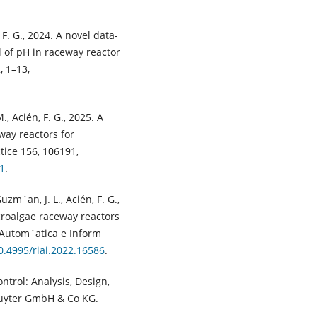
 F. G., 2024. A novel data-
l of pH in raceway reactor
, 1–13,
., Acién, F. G., 2025. A
way reactors for
tice 156, 106191,
91
.
m´an, J. L., Acién, F. G.,
icroalgae raceway reactors
 Autom´atica e Inform
10.4995/riai.2022.16586
.
ntrol: Analysis, Design,
ruyter GmbH & Co KG.