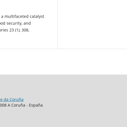
e: a multifaceted catalyst
ood security, and
ies 23 (1), 308,
de da Coruña
15008 A Coruña - España