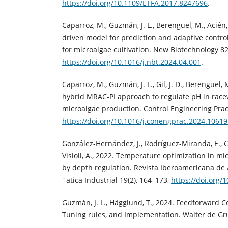
https://doi.org/10.1109/ETFA.2017.8247696
.
Caparroz, M., Guzmán, J. L., Berenguel, M., Acién,
driven model for prediction and adaptive contro
for microalgae cultivation. New Biotechnology 82
https://doi.org/10.1016/j.nbt.2024.04.001
.
Caparroz, M., Guzmán, J. L., Gil, J. D., Berenguel, M
hybrid MRAC-PI approach to regulate pH in race
microalgae production. Control Engineering Prac
https://doi.org/10.1016/j.conengprac.2024.1061
González-Hernández, J., Rodríguez-Miranda, E., Guz
Visioli, A., 2022. Temperature optimization in m
by depth regulation. Revista Iberoamericana de
´atica Industrial 19(2), 164–173,
https://doi.org/
Guzmán, J. L., Hägglund, T., 2024. Feedforward Co
Tuning rules, and Implementation. Walter de G