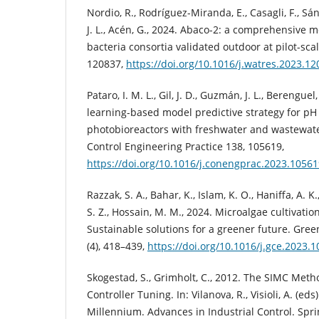
Nordio, R., Rodríguez-Miranda, E., Casagli, F., S
J. L., Acén, G., 2024. Abaco-2: a comprehensive 
bacteria consortia validated outdoor at pilot-sca
120837,
https://doi.org/10.1016/j.watres.2023.1
Pataro, I. M. L., Gil, J. D., Guzmán, J. L., Berenguel
learning-based model predictive strategy for pH
photobioreactors with freshwater and wastewate
Control Engineering Practice 138, 105619,
https://doi.org/10.1016/j.conengprac.2023.1056
Razzak, S. A., Bahar, K., Islam, K. O., Haniffa, A. 
S. Z., Hossain, M. M., 2024. Microalgae cultivatio
Sustainable solutions for a greener future. Gre
(4), 418–439,
https://doi.org/10.1016/j.gce.2023.1
Skogestad, S., Grimholt, C., 2012. The SIMC Met
Controller Tuning. In: Vilanova, R., Visioli, A. (ed
Millennium. Advances in Industrial Control. Spr