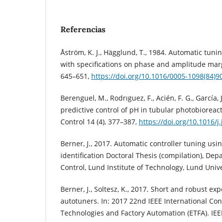
Referencias
Åström, K. J., Hägglund, T., 1984. Automatic tuni
with specifications on phase and amplitude marg
645–651,
https://doi.org/10.1016/0005-1098(84)9
Berenguel, M., Rodrıguez, F., Acién, F. G., García, 
predictive control of pH in tubular photobioreact
Control 14 (4), 377–387,
https://doi.org/10.1016/j
Berner, J., 2017. Automatic controller tuning us
identification Doctoral Thesis (compilation), De
Control, Lund Institute of Technology, Lund Unive
Berner, J., Soltesz, K., 2017. Short and robust ex
autotuners. In: 2017 22nd IEEE International C
Technologies and Factory Automation (ETFA). IEEE