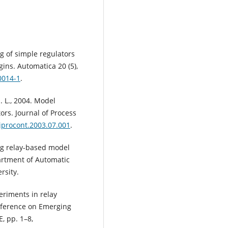
ng of simple regulators
ins. Automatica 20 (5),
0014-1
.
J. L., 2004. Model
ors. Journal of Process
.jprocont.2003.07.001
.
ing relay-based model
partment of Automatic
rsity.
periments in relay
onference on Emerging
, pp. 1–8,