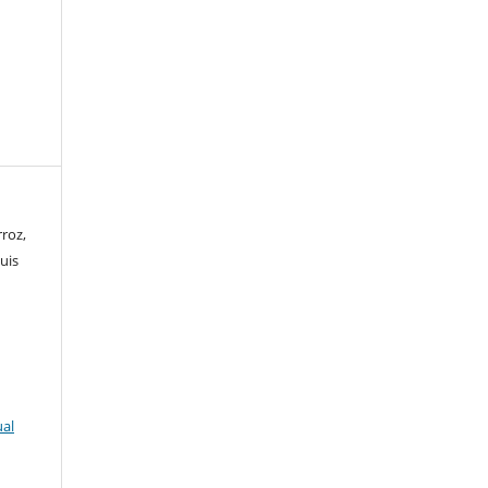
roz,
uis
ual