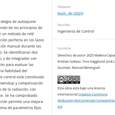
Número
Núm. 46 (2025)
rategia de autoajuste
Sección
endo de los principios de
Ingeniería de Control
ne un método de relé
ción perfecta en los lazos
ación manual durante las
Licencia
o. Se identificaron dos
Derechos de autor 2025 Malena Capar
, y de integrador con
Kristian Soltesz, Tore Hägglund, José L
ción para evaluar las
Guzmán, Manuel Berenguel
a fiabilidad del
 control está constituido
ntiwindup y compensación
Esta obra está bajo una licencia
o de la radiación, con
internacional
Creative Commons
te. Se ha comprobado
Atribución-NoComercial-CompartirIg
ación permite una mejora
4.0
.
ema de parámetros fijos.