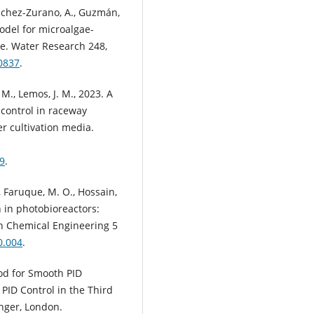
ánchez-Zurano, A., Guzmán,
model for microalgae-
le. Water Research 248,
20837
.
, M., Lemos, J. M., 2023. A
 control in raceway
r cultivation media.
19
.
K., Faruque, M. O., Hossain,
n in photobioreactors:
en Chemical Engineering 5
0.004
.
hod for Smooth PID
s) PID Control in the Third
inger, London.