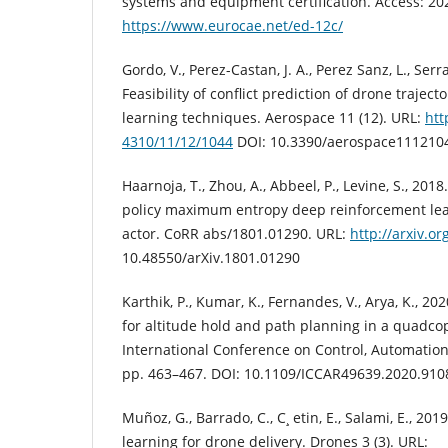
systems and equipment certification. Access: 20
https://www.eurocae.net/ed-12c/
Gordo, V., Perez-Castan, J. A., Perez Sanz, L., Serra
Feasibility of conflict prediction of drone traje
learning techniques. Aerospace 11 (12). URL:
htt
4310/11/12/1044
DOI: 10.3390/aerospace111210
Haarnoja, T., Zhou, A., Abbeel, P., Levine, S., 2018.
policy maximum entropy deep reinforcement lear
actor. CoRR abs/1801.01290. URL:
http://arxiv.o
10.48550/arXiv.1801.01290
Karthik, P., Kumar, K., Fernandes, V., Arya, K., 2
for altitude hold and path planning in a quadcop
International Conference on Control, Automation
pp. 463–467. DOI: 10.1109/ICCAR49639.2020.91
Muñoz, G., Barrado, C., C¸ etin, E., Salami, E., 2
learning for drone delivery. Drones 3 (3). URL: