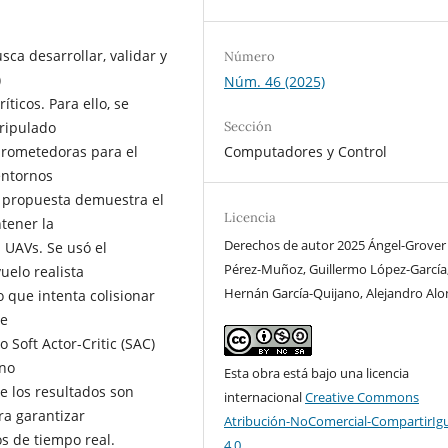
sca desarrollar, validar y
Número
)
Núm. 46 (2025)
ticos. Para ello, se
Sección
Tripulado
Computadores y Control
prometedoras para el
entornos
n propuesta demuestra el
Licencia
tener la
Derechos de autor 2025 Ángel-Grover
s UAVs. Se usó el
Pérez-Muñoz, Guillermo López-García
uelo realista
Hernán García-Quijano, Alejandro Al
 que intenta colisionar
ue
 Soft Actor-Critic (SAC)
 no
Esta obra está bajo una licencia
 los resultados son
internacional
Creative Commons
ra garantizar
Atribución-NoComercial-CompartirIg
s de tiempo real.
4.0
.