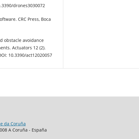
0.3390/drones3030072
 software. CRC Press, Boca
and obstacle avoidance
nts. Actuators 12 (2).
OI: 10.3390/act12020057
de da Coruña
15008 A Coruña - España