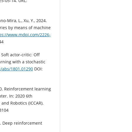
25-05-14. URL:
no-Mira, L., Xu, Y., 2024.
ctories by means of machine
ps://www.mdpi.com/2226-
44
 Soft actor-critic: Off
ning with a stochastic
rg/abs/1801.01290
DOI:
020. Reinforcement learning
ter. In: 2020 6th
 and Robotics (ICCAR).
08104
019. Deep reinforcement