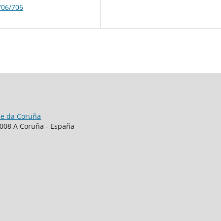
706/706
de da Coruña
15008 A Coruña - España