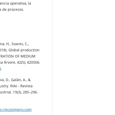
encia operativa, la
a de procesos.
na, H., Soares, C.,
2018). Global production
NTRATION OF MEDIUM
 Árvore, 42(5), 420506.
6
ia, D., Galán, A., &
ustry. RIAI - Revista
trial, 19(3), 285–296.
ps://ecosimpro.com