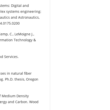
ystems: Digital and
omplex systems engineering:
autics and Astronautics,
54.0175.0200
 Kemp, C., LeMoigne J.,
formation Technology &
d Services.
es in natural fiber
g. Ph.D. thesis, Oregon
 of Medium Density
Energy and Carbon. Wood