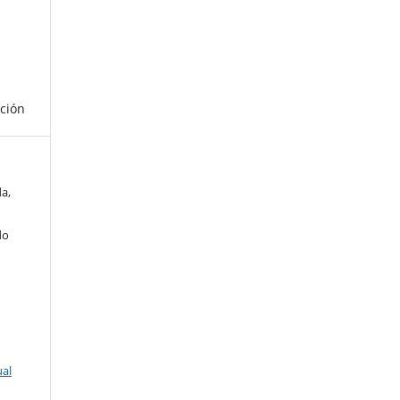
ción
a,
do
ual