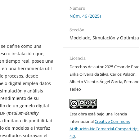
Número
Núm. 46 (2025)
Sección
Modelado, Simulación y Optimiza
s se define como una
eso o instalación que,
Licencia
 en tiempo real, posee una
Derechos de autor 2025 Cesar de Prad
n en una herramienta útil
Erika Oliveira da Silva, Carlos Palacín,
de procesos, desde
Alberto Vicente, Ángel García, Fernan
melo digital emplea datos
Tadeo
simulación y análisis
l rendimiento de su
llo de un gemelo digital
DF (
medium-density
Esta obra está bajo una licencia
la limitada disponibilidad
internacional
Creative Commons
lo de modelos e interfaz
Atribución-NoComercial-CompartirIg
 resultados subrayan el
4.0
.