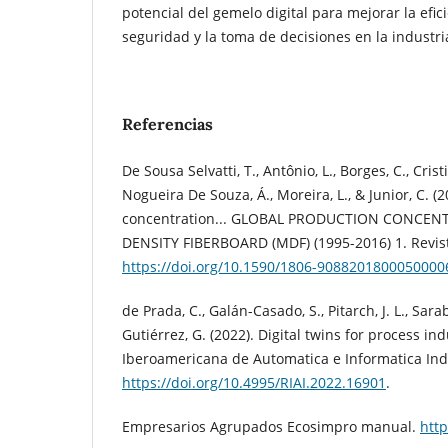
potencial del gemelo digital para mejorar la efici
seguridad y la toma de decisiones en la industri
Referencias
De Sousa Selvatti, T., Antônio, L., Borges, C., Cristi
Nogueira De Souza, Á., Moreira, L., & Junior, C. (
concentration... GLOBAL PRODUCTION CONCE
DENSITY FIBERBOARD (MDF) (1995-2016) 1. Revista
https://doi.org/10.1590/1806-9088201800050000
de Prada, C., Galán-Casado, S., Pitarch, J. L., Sarab
Gutiérrez, G. (2022). Digital twins for process ind
Iberoamericana de Automatica e Informatica Indus
https://doi.org/10.4995/RIAI.2022.16901
.
Empresarios Agrupados Ecosimpro manual.
htt