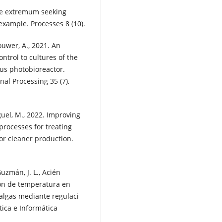
ee extremum seeking
example. Processes 8 (10).
ouwer, A., 2021. An
ntrol to cultures of the
us photobioreactor.
nal Processing 35 (7),
nguel, M., 2022. Improving
processes for treating
for cleaner production.
uzmán, J. L., Acién
i´on de temperatura en
algas mediante regulaci
ica e Informática