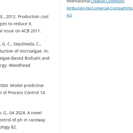
internacional
Creative Commons
Atribución-NoComercial-CompartirIg
4.0
.
, E., 2012. Production cost
ies to reduce it.
al issue on ACB 2011.
li, G. C., Sepúlveda, C.,
duction of microalgae. In:
oalgae-Based Biofuels and
nergy. Woodhead
, 2004. Model predictive
l of Process Control 14
, G., 04 2024. A novel
ontrol of ph in raceway
ology 82.