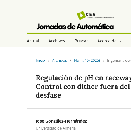
Actual
Archivos
Buscar
Acerca de
Inicio
/
Archivos
/
Núm. 46 (2025)
/
Ingeniería de
Regulación de pH en racewa
Control con dither fuera de
desfase
Jose González-Hernández
Universidad de Almería