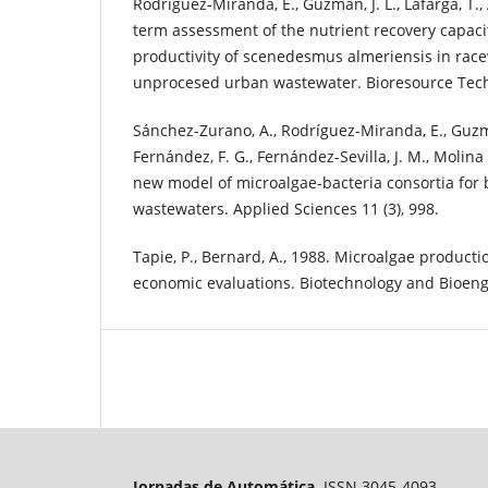
Rodríguez-Miranda, E., Guzmán, J. L., Lafarga, T.,
term assessment of the nutrient recovery capac
productivity of scenedesmus almeriensis in rac
unprocesed urban wastewater. Bioresource Tech
Sánchez-Zurano, A., Rodríguez-Miranda, E., Guzmá
Fernández, F. G., Fernández-Sevilla, J. M., Molina
new model of microalgae-bacteria consortia for b
wastewaters. Applied Sciences 11 (3), 998.
Tapie, P., Bernard, A., 1988. Microalgae producti
economic evaluations. Biotechnology and Bioengi
Jornadas de Automática.
ISSN 3045-4093