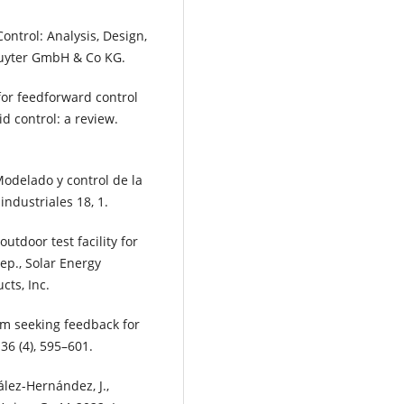
ontrol: Analysis, Design,
ruyter GmbH & Co KG.
for feedforward control
 control: a review.
 Modelado y control de la
ndustriales 18, 1.
outdoor test facility for
ep., Solar Energy
cts, Inc.
mum seeking feedback for
6 (4), 595–601.
ález-Hernández, J.,