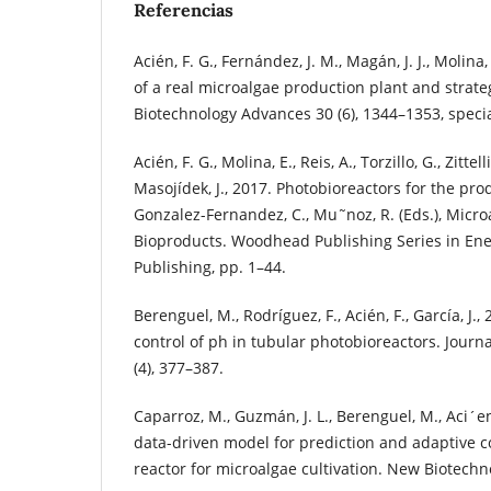
Referencias
Acién, F. G., Fernández, J. M., Magán, J. J., Molina
of a real microalgae production plant and strateg
Biotechnology Advances 30 (6), 1344–1353, speci
Acién, F. G., Molina, E., Reis, A., Torzillo, G., Zittel
Masojídek, J., 2017. Photobioreactors for the pro
Gonzalez-Fernandez, C., Mu˜noz, R. (Eds.), Micr
Bioproducts. Woodhead Publishing Series in E
Publishing, pp. 1–44.
Berenguel, M., Rodríguez, F., Acién, F., García, J.
control of ph in tubular photobioreactors. Journa
(4), 377–387.
Caparroz, M., Guzmán, J. L., Berenguel, M., Aci´en
data-driven model for prediction and adaptive c
reactor for microalgae cultivation. New Biotechn