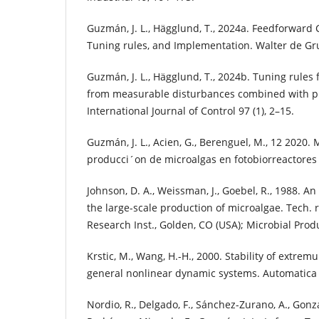
Guzmán, J. L., Hägglund, T., 2024a. Feedforward C
Tuning rules, and Implementation. Walter de G
Guzmán, J. L., Hägglund, T., 2024b. Tuning rules 
from measurable disturbances combined with pid
International Journal of Control 97 (1), 2–15.
Guzmán, J. L., Acien, G., Berenguel, M., 12 2020.
producci´on de microalgas en fotobiorreactores i
Johnson, D. A., Weissman, J., Goebel, R., 1988. An 
the large-scale production of microalgae. Tech. r
Research Inst., Golden, CO (USA); Microbial Produ
Krstic, M., Wang, H.-H., 2000. Stability of extre
general nonlinear dynamic systems. Automatica 3
Nordio, R., Delgado, F., Sánchez-Zurano, A., Gonz