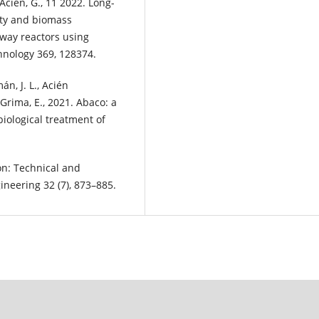
 Acien, G., 11 2022. Long-
ity and biomass
eway reactors using
nology 369, 128374.
n, J. L., Acién
 Grima, E., 2021. Abaco: a
iological treatment of
on: Technical and
neering 32 (7), 873–885.