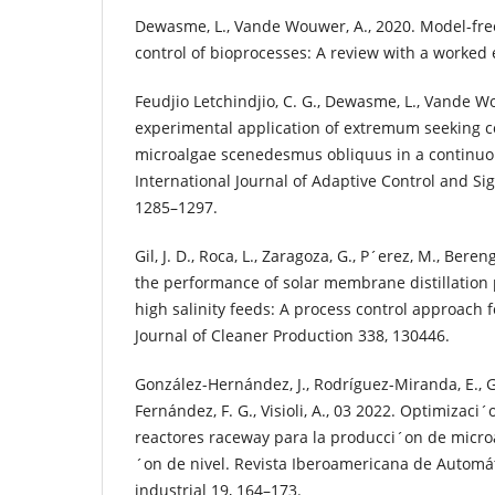
Dewasme, L., Vande Wouwer, A., 2020. Model-fr
control of bioprocesses: A review with a worked 
Feudjio Letchindjio, C. G., Dewasme, L., Vande W
experimental application of extremum seeking co
microalgae scenedesmus obliquus in a continuo
International Journal of Adaptive Control and Sig
1285–1297.
Gil, J. D., Roca, L., Zaragoza, G., P´erez, M., Bere
the performance of solar membrane distillation 
high salinity feeds: A process control approach 
Journal of Cleaner Production 338, 130446.
González-Hernández, J., Rodríguez-Miranda, E., G
Fernández, F. G., Visioli, A., 03 2022. Optimizac
reactores raceway para la producci´on de micro
´on de nivel. Revista Iberoamericana de Automát
industrial 19, 164–173.