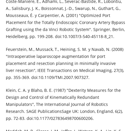
Coste-Manière, È., Adhami, L., Severac-Bastide, R., Lobontiu,
A., Salisbury, J. K., Boissonnat, J.-D., Swarup, N., Guthart, G.,
Mousseaux, É. y Carpentier, A. (2001) "Optimized Port
Placement for the Totally Endoscopic Coronary Artery Bypass
Grafting using the da Vinci Robotic System". Springer, Berlin,
Heidelberg, pp. 199-208. doi:10.1007/3-540-45118-8_21.
Feuerstein, M., Mussack, T., Heining, S. M. y Navab, N. (2008)
"Intraoperative laparoscope augmentation for port
placement and resection planning in minimally invasive
liver resection", IEEE Transactions on Medical Imaging, 27(3),
pp. 355-369. doi:10.1109/TMI.2007.907327.
Klein, C. A. y Blaho, B. E. (1987) "Dexterity Measures for the
Design and Control of Kinematically Redundant
Manipulators", The International Journal of Robotics
Research. SAGE PublicationsSage UK: London, England, 6(2),
pp. 72-83. doi:10.1177/027836498700600206.