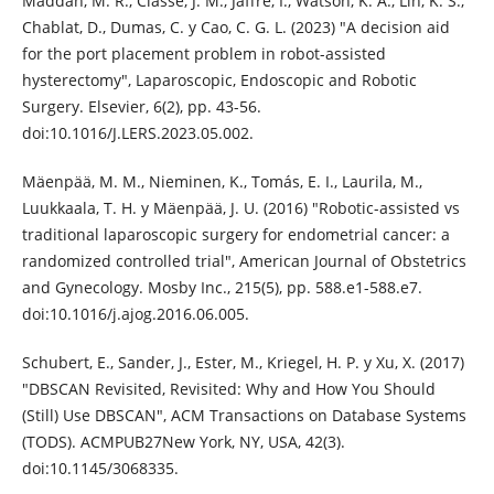
Maddah, M. R., Classe, J. M., Jaffre, I., Watson, K. A., Lin, K. S.,
Chablat, D., Dumas, C. y Cao, C. G. L. (2023) "A decision aid
for the port placement problem in robot-assisted
hysterectomy", Laparoscopic, Endoscopic and Robotic
Surgery. Elsevier, 6(2), pp. 43-56.
doi:10.1016/J.LERS.2023.05.002.
Mäenpää, M. M., Nieminen, K., Tomás, E. I., Laurila, M.,
Luukkaala, T. H. y Mäenpää, J. U. (2016) "Robotic-assisted vs
traditional laparoscopic surgery for endometrial cancer: a
randomized controlled trial", American Journal of Obstetrics
and Gynecology. Mosby Inc., 215(5), pp. 588.e1-588.e7.
doi:10.1016/j.ajog.2016.06.005.
Schubert, E., Sander, J., Ester, M., Kriegel, H. P. y Xu, X. (2017)
"DBSCAN Revisited, Revisited: Why and How You Should
(Still) Use DBSCAN", ACM Transactions on Database Systems
(TODS). ACMPUB27New York, NY, USA, 42(3).
doi:10.1145/3068335.