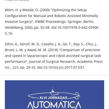
Wörn, H. y Weede, O. (2009) "Optimizing the Setup
Configuration for Manual and Robotic Assisted Minimally
Invasive Surgery", IFMBE Proceedings. Springer, Berlin,
Heidelberg, 25(6), pp. 55-58. doi:10.1007/978-3-642-03906-
5_16.
Zihni, A., Gerull, W. D., Cavallo, J. A., Ge, T., Ray, S., Chiu, J.,
Brunt, L. M. y Awad, M. M. (2018) "Comparison of precision
and speed in laparoscopic and robot-assisted surgical task
performance", Journal of Surgical Research. Academic Press
Inc., 223, pp. 29-33. doi:10.1016/j.jss.2017.07.037.