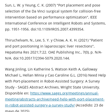
Sun, L. W. y Yeung, C. K. (2007) "Port placement and pose
selection of the Da Vinci surgical system for collision-free
intervention based on performance optimization", IEEE
International Conference on Intelligent Robots and Systems,
pp. 1951-1956. doi:10.1109/IROS.2007.4399354.
Thiruchelvam, N., Lee, S. Y. y Chiow, A. K. H. (2021) "Patient
and port positioning in laparoscopic liver resections",
Hepatoma Res 2021;7:22. OAE Publishing Inc., 7(0), p. N/A-
N/A. doi:10.20517/2394-5079.2020.144.
Wang Jinling, Lin Katherine S, Watson Keith A, Galloway
Michael L, Hellan Minia y Cao Caroline G.L. (2016) Need Help
with Port-placement in Robot-Assisted Surgery: A Survey
Study - SAGES Abstract Archives, Wright State University.
Disponible en:
https://www.sages.org/meetings/annual-
meeting/abstracts-archive/need-help-with-port-placement-
in-robot-assisted-surgery-a-survey-study/
(Accedido: 23 de
mayo de 2025).