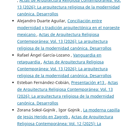
,
Actas de Arquitectura Religiosa Contemporánea: Vol.
13 (2026): La arquitectura religiosa de la modernidad
canónica. Desarrollos
Alejandro Duarte Aguilar,
Conciliación entre
modernidad y tradición arquitectónica en el noroeste
mexicano
,
Actas de Arquitectura Religiosa
Contemporánea: Vol. 13 (2026): La arquitectura
religiosa de la modernidad canónica. Desarrollos
Rafael Ángel García-Lozano ,
Vanguardia en
retaguardia
,
Actas de Arquitectura Religiosa
Contemporánea: Vol. 13 (2026): La arquitectura
religiosa de la modernidad canónica. Desarrollos
Esteban Fernández-Cobián,
Presentación #13
,
Actas
de Arquitectura Religiosa Contemporánea: Vol. 13
(2026): La arquitectura religiosa de la modernidad
canónica. Desarrollos
Zorana Sokol-Gojnik , Igor Gojnik ,
La moderna capilla
de Jesús Herido en Zagreb
,
Actas de Arquitectura
Religiosa Contemporánea: Vol. 12 (2025): La