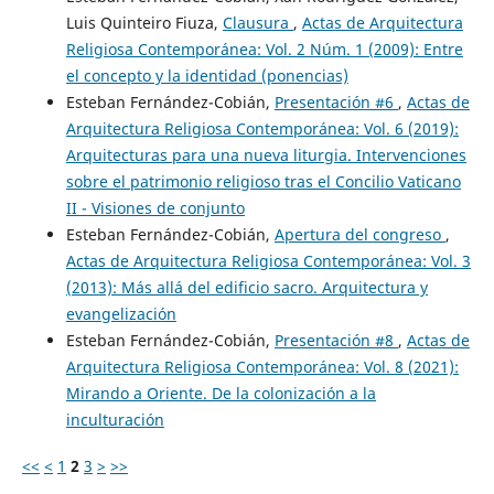
Luis Quinteiro Fiuza,
Clausura
,
Actas de Arquitectura
Religiosa Contemporánea: Vol. 2 Núm. 1 (2009): Entre
el concepto y la identidad (ponencias)
Esteban Fernández-Cobián,
Presentación #6
,
Actas de
Arquitectura Religiosa Contemporánea: Vol. 6 (2019):
Arquitecturas para una nueva liturgia. Intervenciones
sobre el patrimonio religioso tras el Concilio Vaticano
II - Visiones de conjunto
Esteban Fernández-Cobián,
Apertura del congreso
,
Actas de Arquitectura Religiosa Contemporánea: Vol. 3
(2013): Más allá del edificio sacro. Arquitectura y
evangelización
Esteban Fernández-Cobián,
Presentación #8
,
Actas de
Arquitectura Religiosa Contemporánea: Vol. 8 (2021):
Mirando a Oriente. De la colonización a la
inculturación
<<
<
1
2
3
>
>>