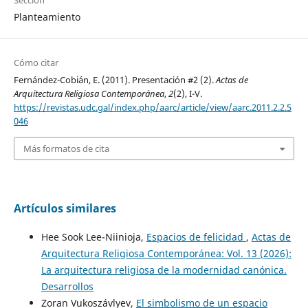
Planteamiento
Cómo citar
Fernández-Cobián, E. (2011). Presentación #2 (2).
Actas de
Arquitectura Religiosa Contemporánea
,
2
(2), I-V.
https://revistas.udc.gal/index.php/aarc/article/view/aarc.2011.2.2.5
046
Más formatos de cita
Artículos similares
Hee Sook Lee-Niinioja,
Espacios de felicidad
,
Actas de
Arquitectura Religiosa Contemporánea: Vol. 13 (2026):
La arquitectura religiosa de la modernidad canónica.
Desarrollos
Zoran Vukoszávlyev,
El simbolismo de un espacio