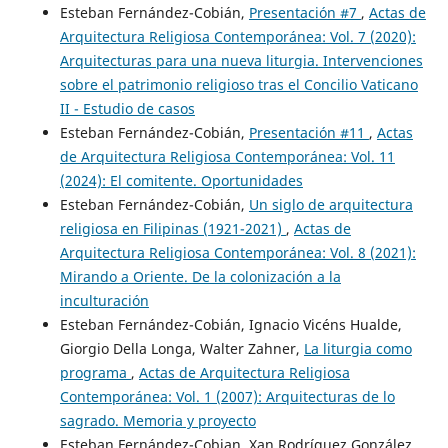
Esteban Fernández-Cobián,
Presentación #7
,
Actas de
Arquitectura Religiosa Contemporánea: Vol. 7 (2020):
Arquitecturas para una nueva liturgia. Intervenciones
sobre el patrimonio religioso tras el Concilio Vaticano
II - Estudio de casos
Esteban Fernández-Cobián,
Presentación #11
,
Actas
de Arquitectura Religiosa Contemporánea: Vol. 11
(2024): El comitente. Oportunidades
Esteban Fernández-Cobián,
Un siglo de arquitectura
religiosa en Filipinas (1921-2021)
,
Actas de
Arquitectura Religiosa Contemporánea: Vol. 8 (2021):
Mirando a Oriente. De la colonización a la
inculturación
Esteban Fernández-Cobián, Ignacio Vicéns Hualde,
Giorgio Della Longa, Walter Zahner,
La liturgia como
programa
,
Actas de Arquitectura Religiosa
Contemporánea: Vol. 1 (2007): Arquitecturas de lo
sagrado. Memoria y proyecto
Esteban Fernández-Cobian, Xan Rodríguez González,