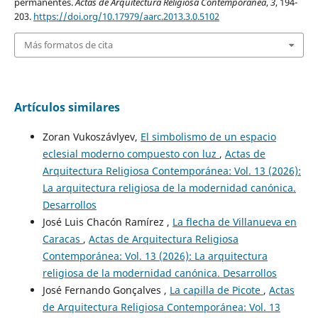
permanentes.
Actas de Arquitectura Religiosa Contemporánea
,
3
, 194-
203.
https://doi.org/10.17979/aarc.2013.3.0.5102
Más formatos de cita
Artículos similares
Zoran Vukoszávlyev,
El simbolismo de un espacio
eclesial moderno compuesto con luz
,
Actas de
Arquitectura Religiosa Contemporánea: Vol. 13 (2026):
La arquitectura religiosa de la modernidad canónica.
Desarrollos
José Luis Chacón Ramírez ,
La flecha de Villanueva en
Caracas
,
Actas de Arquitectura Religiosa
Contemporánea: Vol. 13 (2026): La arquitectura
religiosa de la modernidad canónica. Desarrollos
José Fernando Gonçalves ,
La capilla de Picote
,
Actas
de Arquitectura Religiosa Contemporánea: Vol. 13