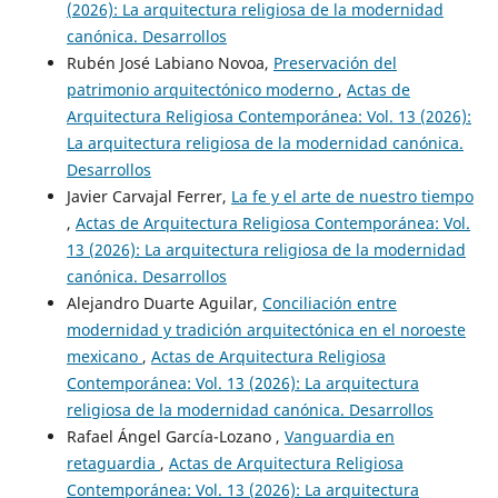
(2026): La arquitectura religiosa de la modernidad
canónica. Desarrollos
Rubén José Labiano Novoa,
Preservación del
patrimonio arquitectónico moderno
,
Actas de
Arquitectura Religiosa Contemporánea: Vol. 13 (2026):
La arquitectura religiosa de la modernidad canónica.
Desarrollos
Javier Carvajal Ferrer,
La fe y el arte de nuestro tiempo
,
Actas de Arquitectura Religiosa Contemporánea: Vol.
13 (2026): La arquitectura religiosa de la modernidad
canónica. Desarrollos
Alejandro Duarte Aguilar,
Conciliación entre
modernidad y tradición arquitectónica en el noroeste
mexicano
,
Actas de Arquitectura Religiosa
Contemporánea: Vol. 13 (2026): La arquitectura
religiosa de la modernidad canónica. Desarrollos
Rafael Ángel García-Lozano ,
Vanguardia en
retaguardia
,
Actas de Arquitectura Religiosa
Contemporánea: Vol. 13 (2026): La arquitectura