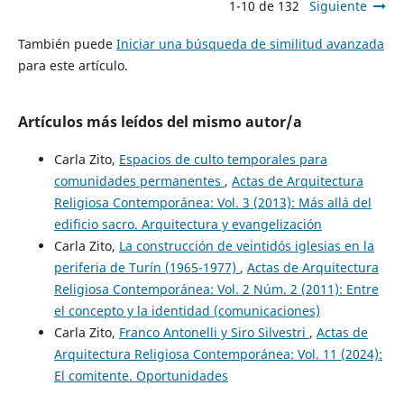
1-10 de 132
Siguiente
También puede
Iniciar una búsqueda de similitud avanzada
para este artículo.
Artículos más leídos del mismo autor/a
Carla Zito,
Espacios de culto temporales para
comunidades permanentes
,
Actas de Arquitectura
Religiosa Contemporánea: Vol. 3 (2013): Más allá del
edificio sacro. Arquitectura y evangelización
Carla Zito,
La construcción de veintidós iglesias en la
periferia de Turín (1965-1977)
,
Actas de Arquitectura
Religiosa Contemporánea: Vol. 2 Núm. 2 (2011): Entre
el concepto y la identidad (comunicaciones)
Carla Zito,
Franco Antonelli y Siro Silvestri
,
Actas de
Arquitectura Religiosa Contemporánea: Vol. 11 (2024):
El comitente. Oportunidades