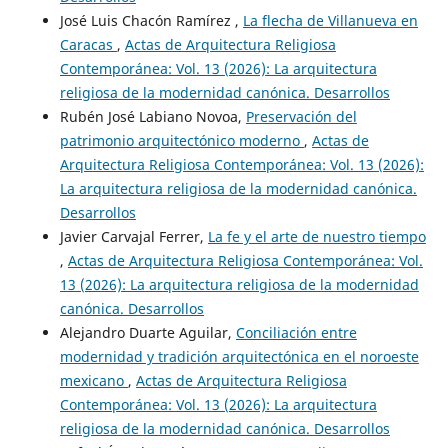
José Luis Chacón Ramírez ,
La flecha de Villanueva en
Caracas
,
Actas de Arquitectura Religiosa
Contemporánea: Vol. 13 (2026): La arquitectura
religiosa de la modernidad canónica. Desarrollos
Rubén José Labiano Novoa,
Preservación del
patrimonio arquitectónico moderno
,
Actas de
Arquitectura Religiosa Contemporánea: Vol. 13 (2026):
La arquitectura religiosa de la modernidad canónica.
Desarrollos
Javier Carvajal Ferrer,
La fe y el arte de nuestro tiempo
,
Actas de Arquitectura Religiosa Contemporánea: Vol.
13 (2026): La arquitectura religiosa de la modernidad
canónica. Desarrollos
Alejandro Duarte Aguilar,
Conciliación entre
modernidad y tradición arquitectónica en el noroeste
mexicano
,
Actas de Arquitectura Religiosa
Contemporánea: Vol. 13 (2026): La arquitectura
religiosa de la modernidad canónica. Desarrollos