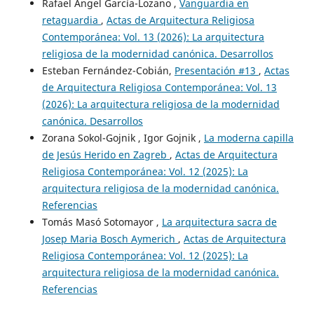
Rafael Ángel García-Lozano ,
Vanguardia en
retaguardia
,
Actas de Arquitectura Religiosa
Contemporánea: Vol. 13 (2026): La arquitectura
religiosa de la modernidad canónica. Desarrollos
Esteban Fernández-Cobián,
Presentación #13
,
Actas
de Arquitectura Religiosa Contemporánea: Vol. 13
(2026): La arquitectura religiosa de la modernidad
canónica. Desarrollos
Zorana Sokol-Gojnik , Igor Gojnik ,
La moderna capilla
de Jesús Herido en Zagreb
,
Actas de Arquitectura
Religiosa Contemporánea: Vol. 12 (2025): La
arquitectura religiosa de la modernidad canónica.
Referencias
Tomás Masó Sotomayor ,
La arquitectura sacra de
Josep Maria Bosch Aymerich
,
Actas de Arquitectura
Religiosa Contemporánea: Vol. 12 (2025): La
arquitectura religiosa de la modernidad canónica.
Referencias