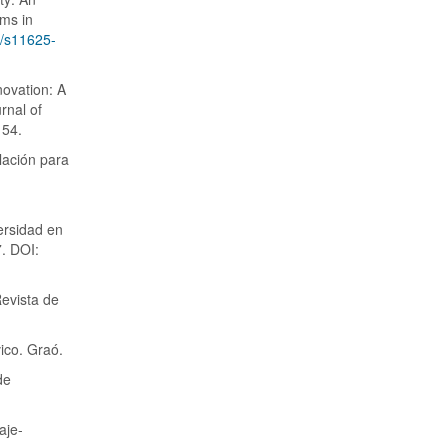
ams in
7/s11625-
novation: A
rnal of
154.
lación para
ersidad en
7. DOI:
Revista de
ico. Graó.
de
aje-