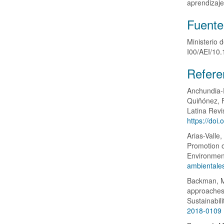
aprendizaje
Fuente
Ministerio
I00/AEI/10
Detalle
Refere
del
Anchundia-R
artícul
Quiñónez, F
Latina Revis
https://doi
Arias-Valle
Promotion o
Environment
ambientale
Backman, M.
approaches 
Sustainabil
2018-0109