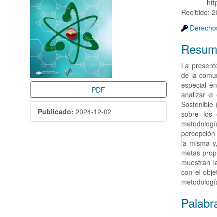
DOI:
htt
artículo
artícul
Recibido: 
Derechos
Resum
La presente
de la comu
especial én
PDF
analizar e
Sostenible 
Publicado:
2024-12-02
sobre los 
metodologí
percepción 
la misma y
metas propu
muestran l
con el obje
metodología
Palabr