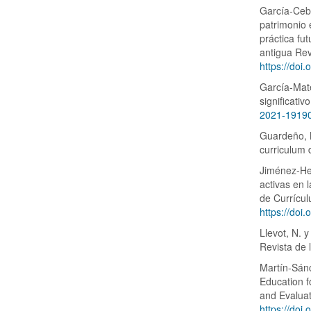
García-Cebal
patrimonio 
práctica fu
antigua Rev
https://doi
García-Mate
significati
2021-1919
Guardeño, M
curriculum 
Jiménez-Her
activas en 
de Currícul
https://doi
Llevot, N. 
Revista de 
Martín-Sánc
Education f
and Evaluat
https://doi