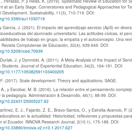
, Perasso, P. y Reiss, K. (2019). Systematic Review of Education for S
t at an Early Stage: Cornerstones and Pedagogical Approaches for T
l Development. Sustainability, 11(3), 710-719. DOI:
.org/10.3390/su11030719
 y García, J. (2021). El impacto del aprendizaje-servicio (ApS) en diver
sicoeducativas del alumnado universitario: Las actitudes cívicas, el pe
s habilidades de trabajo en grupo, la empatía y el autoconcepto. Una rev
. Revista Complutense de Educación, 32(4), 639-649. DOI:
.org/10.5209/rced.70939
, Durlak, J. y Dymnicki, A. (2011). A Meta-Analysis of the Impact of Serv
 Students. Journal of Experiential Education, 34(2), 164-181. DOI:
i.org/10.1177/105382591103400205
. F. (2017). Scale development: Theory and applications. SAGE.
 A., y Escobar, M. B. (2016). La relación entre el pensamiento complejo
 la pedagogía. Administración & Desarrollo, 46(1), 88-99. DOI:
.org/10.22431/25005227.62
rtínez, E. J., Fajardo, Z. E., Bravo-Santos, O., y Estrella-Acencio, P. (
educativos en la actualidad: Historicidad, reflexiones y propuestas par
n el Ecuador. INNOVA Research Journal, 2(10.1), 175-188. DOI:
.org/10.33890/innova.v2.n10.1.2017.627