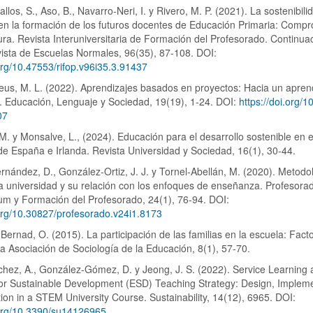
los, S., Aso, B., Navarro-Neri, I. y Rivero, M. P. (2021). La sostenibili
en la formación de los futuros docentes de Educación Primaria: Comp
tura. Revista Interuniversitaria de Formación del Profesorado. Continua
ista de Escuelas Normales, 96(35), 87-108. DOI:
.org/10.47553/rifop.v96i35.3.91437
us, M. L. (2022). Aprendizajes basados en proyectos: Hacia un apren
vo. Educación, Lenguaje y Sociedad, 19(19), 1-24. DOI:
https://doi.org/1
07
. y Monsalve, L., (2024). Educación para el desarrollo sostenible en e
de España e Irlanda. Revista Universidad y Sociedad, 16(1), 30-44.
nández, D., González-Ortiz, J. J. y Tornel-Abellán, M. (2020). Metodo
la universidad y su relación con los enfoques de enseñanza. Profesora
um y Formación del Profesorado, 24(1), 76-94. DOI:
.org/10.30827/profesorado.v24i1.8173
y Bernad, O. (2015). La participación de las familias en la escuela: Fact
la Asociación de Sociología de la Educación, 8(1), 57-70.
hez, A., González-Gómez, D. y Jeong, J. S. (2022). Service Learning 
or Sustainable Development (ESD) Teaching Strategy: Design, Impleme
ion in a STEM University Course. Sustainability, 14(12), 6965. DOI:
.org/10.3390/su14126965