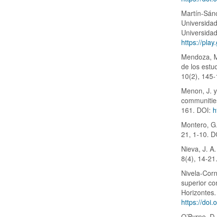
Martín-Sánc
Universidad
Universida
https://pl
Mendoza, M.
de los estud
10(2), 145-
Menon, J. y
communities
161. DOI:
h
Montero, G.
21, 1-10. 
Nieva, J. A
8(4), 14-21
Nivela-Corn
superior c
Horizontes.
https://doi
O’Byrne, D.