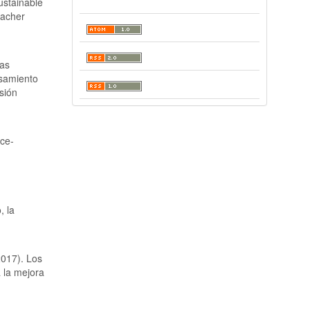
ustainable
eacher
sas
nsamiento
isión
ice-
, la
2017). Los
a la mejora