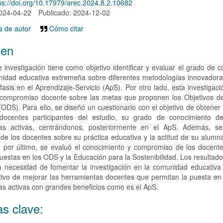
ps://doi.org/10.17979/arec.2024.8.2.10682
o
2024-04-22
Publicado: 2024-12-02
 de autor
Cómo citar
en
 investigación tiene como objetivo identificar y evaluar el grado de 
nidad educativa extremeña sobre diferentes metodologías innovadora
fasis en el Aprendizaje-Servicio (ApS). Por otro lado, esta investigac
l compromiso docente sobre las metas que proponen los Objetivos de
(ODS). Para ello, se diseñó un cuestionario con el objetivo de obtener
docentes participantes del estudio, su grado de conocimiento de
as activas, centrándonos, posteriormente en el ApS. Además, se
de los docentes sobre su práctica educativa y la actitud de su alumn
, por último, se evaluó el conocimiento y compromiso de los docente
estas en los ODS y la Educación para la Sostenibilidad. Los resultad
a necesidad de fomentar la investigación en la comunidad educativa
tivo de mejorar las herramientas docentes que permitan la puesta en
s activas con grandes beneficios como es el ApS.
as clave: