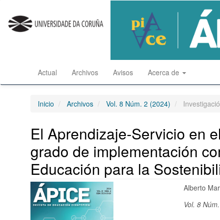
Salto
rápido
al
contenido
de
la
página
Actual
Archivos
Avisos
Acerca de
Navegación
principal
Contenido
principal
Inicio
Archivos
Vol. 8 Núm. 2 (2024)
Investigació
Barra
lateral
El Aprendizaje-Servicio en e
grado de implementación com
Educación para la Sostenibi
Barra
Conten
Alberto Ma
lateral
princip
Vol. 8 Núm.
del
del