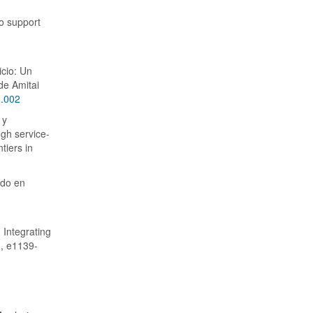
to support
icio: Un
de Amitai
3.002
 y
gh service-
tiers in
ado en
 Integrating
), e1139-