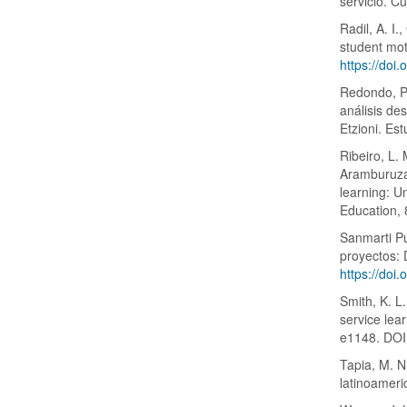
servicio. C
Radil, A. I.
student mot
https://doi
Redondo, P.
análisis de
Etzioni. Es
Ribeiro, L.
Aramburuzab
learning: U
Education,
Sanmarti Pu
proyectos: 
https://doi
Smith, K. L
service lea
e1148. DO
Tapia, M. N
latinoameri