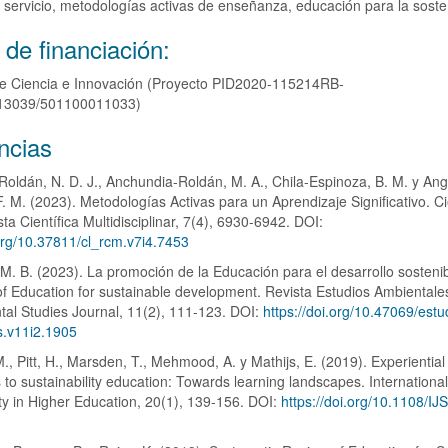
 servicio, metodologías activas de enseñanza, educación para la sosten
 de financiación:
 de Ciencia e Innovación (Proyecto PID2020-115214RB-
.13039/501100011033)
s
ncias
oldán, N. D. J., Anchundia-Roldán, M. A., Chila-Espinoza, B. M. y Ang
o
. M. (2023). Metodologías Activas para un Aprendizaje Significativo. C
ta Científica Multidisciplinar, 7(4), 6930-6942. DOI:
.org/10.37811/cl_rcm.v7i4.7453
, M. B. (2023). La promoción de la Educación para el desarrollo sostenib
f Education for sustainable development. Revista Estudios Ambientale
al Studies Journal, 11(2), 111-123. DOI:
https://doi.org/10.47069/estu
s.v11i2.1905
, Pitt, H., Marsden, T., Mehmood, A. y Mathijs, E. (2019). Experiential
to sustainability education: Towards learning landscapes. International
ity in Higher Education, 20(1), 139-156. DOI:
https://doi.org/10.1108/I