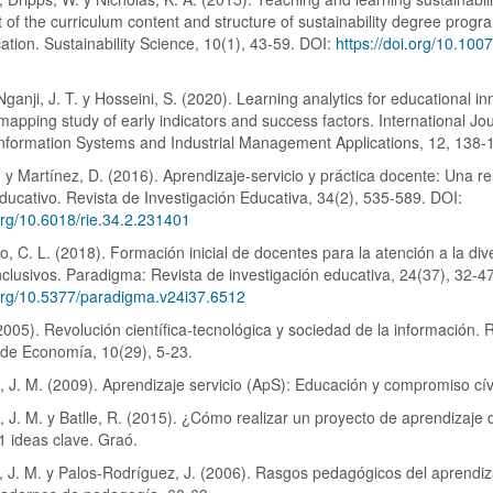
of the curriculum content and structure of sustainability degree progr
ation. Sustainability Science, 10(1), 43-59. DOI:
https://doi.org/10.100
ganji, J. T. y Hosseini, S. (2020). Learning analytics for educational in
mapping study of early indicators and success factors. International Jou
nformation Systems and Industrial Management Applications, 12, 138-
 y Martínez, D. (2016). Aprendizaje-servicio y práctica docente: Una re
ducativo. Revista de Investigación Educativa, 34(2), 535-589. DOI:
.org/10.6018/rie.34.2.231401
, C. L. (2018). Formación inicial de docentes para la atención a la div
nclusivos. Paradigma: Revista de investigación educativa, 24(37), 32-4
.org/10.5377/paradigma.v24i37.6512
(2005). Revolución científica-tecnológica y sociedad de la información. 
 de Economía, 10(29), 5-23.
, J. M. (2009). Aprendizaje servicio (ApS): Educación y compromiso cív
, J. M. y Batlle, R. (2015). ¿Cómo realizar un proyecto de aprendizaje 
11 ideas clave. Graó.
, J. M. y Palos-Rodríguez, J. (2006). Rasgos pedagógicos del aprendiz