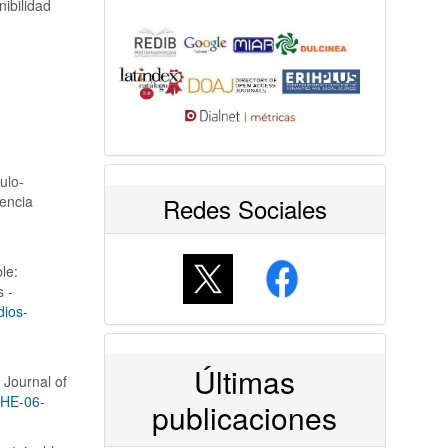
ibilidad
ulo-
Redes Sociales
iencia
le:
s -
dios-
Últimas
 Journal of
JSHE-06-
publicaciones