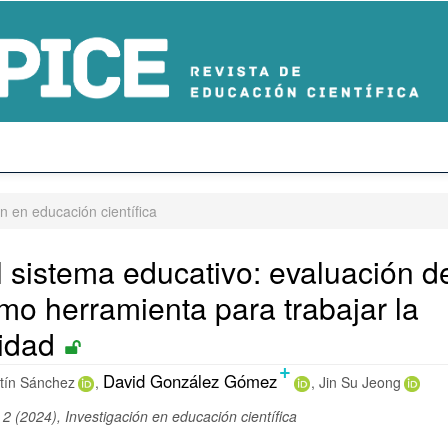
n en educación científica
l sistema educativo: evaluación d
o herramienta para trabajar la
lidad
+
ido
David González Gómez
rtín Sánchez
Jin Su Jeong
al
 2 (2024), Investigación en educación científica