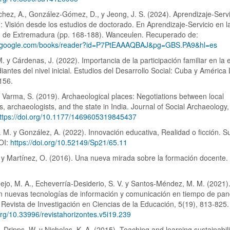
hez, A., González-Gómez, D., y Jeong, J. S. (2024). Aprendizaje-Servi
: Visión desde los estudios de doctorado. En Aprendizaje-Servicio en l
d de Extremadura (pp. 168-188). Wanceulen. Recuperado de:
ay.google.com/books/reader?id=P7PtEAAAQBAJ&pg=GBS.PA9&hl=es
 y Cárdenas, J. (2022). Importancia de la participación familiar en la
iantes del nivel inicial. Estudios del Desarrollo Social: Cuba y América 
156.
 Varma, S. (2019). Archaeological places: Negotiations between local
, archaeologists, and the state in India. Journal of Social Archaeology,
ttps://doi.org/10.1177/1469605319845437
 M. y González, A. (2022). Innovación educativa, Realidad o ficción. S
DOI:
https://doi.org/10.52149/Sp21/65.11
. y Martínez, O. (2016). Una nueva mirada sobre la formación docente. 
.
ejo, M. A., Echeverría-Desiderio, S. V. y Santos-Méndez, M. M. (2021)
on nuevas tecnologías de información y comunicación en tiempo de pa
 Revista de Investigación en Ciencias de la Educación, 5(19), 813-825.
.org/10.33996/revistahorizontes.v5i19.239
, Dripps, W. y Nicholas, K. A. (2015). Teaching and learning sustainabili