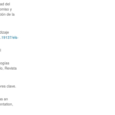
dad del
romiso y
ción de la
dizaje
0.19137/els-
l
logías
do, Revista
ores clave.
as an
ntation,