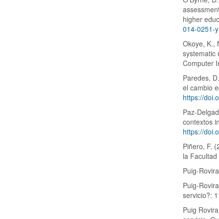
assessment 
higher educ
014-0251-y
Okoye, K., N
systematic 
Computer I
Paredes, D.
el cambio e
https://doi
Paz-Delgado
contextos i
https://doi
Piñero, F. 
la Facultad
Puig-Rovira
Puig-Rovira
servicio?: 
Puig Rovira