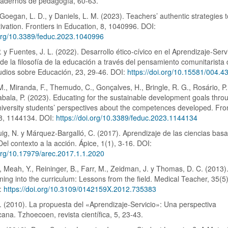
uadernos de pedagogía, 60-63.
, Goegan, L. D., y Daniels, L. M. (2023). Teachers’ authentic strategies 
ivation. Frontiers in Education, 8, 1040996. DOI:
.org/10.3389/feduc.2023.1040996
 y Fuentes, J. L. (2022). Desarrollo ético-cívico en el Aprendizaje-Serv
sde la filosofía de la educación a través del pensamiento comunitarista 
tudios sobre Educación, 23, 29-46. DOI:
https://doi.org/10.15581/004.4
 M., Miranda, F., Themudo, C., Gonçalves, H., Bringle, R. G., Rosário, P.
ala, P. (2023). Educating for the sustainable development goals throu
niversity students’ perspectives about the competences developed. Fron
 8, 1144134. DOI:
https://doi.org/10.3389/feduc.2023.1144134
ig, N. y Márquez-Bargalló, C. (2017). Aprendizaje de las ciencias bas
Del contexto a la acción. Ápice, 1(1), 3-16. DOI:
.org/10.17979/arec.2017.1.1.2020
., Meah, Y., Reininger, B., Farr, M., Zeidman, J. y Thomas, D. C. (2013).
rning into the curriculum: Lessons from the field. Medical Teacher, 35(5
I:
https://doi.org/10.3109/0142159X.2012.735383
. (2010). La propuesta del «Aprendizaje-Servicio»: Una perspectiva
cana. Tzhoecoen, revista científica, 5, 23-43.