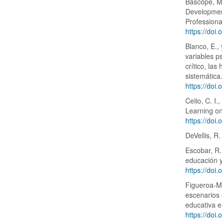
Bascopé, M.
Developmen
Professiona
https://doi
Blanco, E.,
variables p
crítico, la
sistemática
https://doi
Celio, C. I.
Learning on
https://do
DeVellis, R
Escobar, R.
educación y
https://doi
Figueroa-Ma
escenarios 
educativa e
https://doi