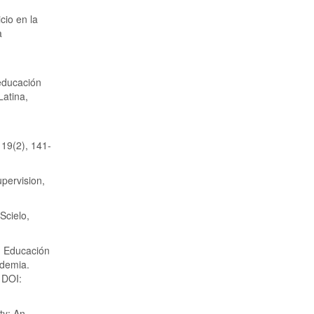
cio en la
a
 educación
Latina,
 19(2), 141-
upervision,
Scielo,
. Educación
ndemia.
 DOI:
ty: An