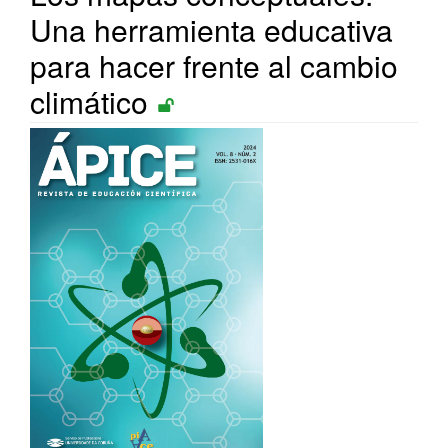
Una herramienta educativa
para hacer frente al cambio
climático
Barra
lateral
del
artículo