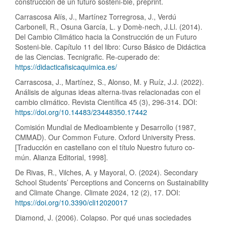
construcción de un futuro sosteni-ble, preprint.
Carrascosa Alís, J., Martínez Torregrosa, J., Verdú
Carbonell, R., Osuna García, L. y Domè-nech, J.Ll. (2014).
Del Cambio Climático hacia la Construcción de un Futuro
Sosteni-ble. Capítulo 11 del libro: Curso Básico de Didáctica
de las Ciencias. Tecnigrafic. Re-cuperado de:
https://didacticafisicaquimica.es/
Carrascosa, J., Martínez, S., Alonso, M. y Ruíz, J.J. (2022).
Análisis de algunas ideas alterna-tivas relacionadas con el
cambio climático. Revista Científica 45 (3), 296-314. DOI:
https://doi.org/10.14483/23448350.17442
Comisión Mundial de Medioambiente y Desarrollo (1987,
CMMAD). Our Common Future. Oxford University Press.
[Traducción en castellano con el título Nuestro futuro co-
mún. Alianza Editorial, 1998].
De Rivas, R., Vilches, A. y Mayoral, O. (2024). Secondary
School Students’ Perceptions and Concerns on Sustainability
and Climate Change. Climate 2024, 12 (2), 17. DOI:
https://doi.org/10.3390/cli12020017
Diamond, J. (2006). Colapso. Por qué unas sociedades