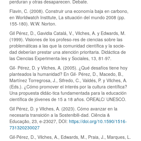
perduran y otras desaparecen. Debate.
Flavin, C. (2008). Construir una economía baja en carbono,
en Worldwatch Institute, La situación del mundo 2008 (pp.
155-180). W.W. Norton.
Gil Pérez, D., Gavidia Catalá, V., Vilches, A. y Edwards, M.
(1999). Visiones de los profeso-res de ciencias sobre las
problemáticas a las que la comunidad científica y la socie-
dad deberían prestar una atención prioritaria. Didáctica de
las Ciencias Experimenta-les y Sociales, 13, 81-97.
Gil- Pérez, D. y Vilches, A. (2005). ¿Qué desafíos tiene hoy
planteados la humanidad? En Gil- Pérez, D., Macedo, B.,
Martínez Torregrosa, J., Sifredo, C., Valdés, P. y Vilches, A.
(Eds.). ¿Cómo promover el interés por la cultura científica?
Una propuesta didác-tica fundamentada para la educación
científica de jóvenes de 15 a 18 años. OREALC/ UNESCO.
Gil Pérez, D. y Vilches, A. (2023). Cómo avanzar en la
necesaria transición a la Sostenibili-dad. Ciência &
Educação, 23, e-23027, DOI:
https://doi.org/10.1590/1516-
731320230027
Gil-Pérez, D., Vilches, A., Edwards, M., Praia, J., Marques, L.