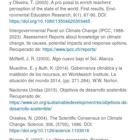
y Oliveira, T. (2003). A pro-posal to enrich teachers'
perception of the state of the world. First results. Envi-
ronmental Education Research, 9(1), 67-90. DOI:
https://doi.org/10.1080/13504620303465
Intergovernmental Panel on Climate Change (IPCC, 1988-
2023). Assessment Reports about knowledge on climate
change, its causes, potential impacts and response options.
Recuperado de:
https://www.ipcc.ch/reports/
McNeill, J. R. (2003). Algo nuevo bajo el Sol. Alianza.
Musolino, E. y Auth, K. (2014). Gobernanza climática y la
maldición de los recursos, en Worldwatch Institute, La
situación del mundo 2014, (pp. 271-284). W.W. Norton.
Naciones Unidas (2015). Objetivos de desarrollo sostenible.
Recuperado de:
https://www.un.org/sustainabledevelopment/es/objetivos-de-
desarrollo-sostenible/
Oreskes, N. (2004). The Scientific Consensus on Climate
Change. Science, 306, (5702), 1686. DOI:
https://doi.org/10.1126/science.1103618
Pearce, F. (2007). La última generación. Barrabes.