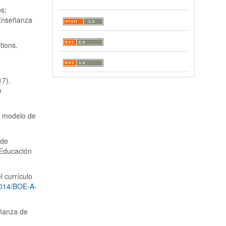
os:
e Enseñanza
tions.
17).
e
n modelo de
 de
 Educación
 currículo
2014/BOE-A-
eñanza de