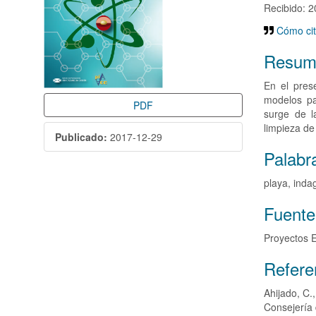
Recibido: 
Cómo cit
Resum
En el pres
modelos pa
PDF
surge de l
limpieza de
Publicado:
2017-12-29
Palabr
playa, inda
Fuente
Proyectos 
Detalle
Refere
del
Ahijado, C.
artícul
Consejería