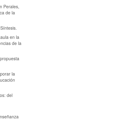
n Perales,
ica de la
Síntesis.
aula en la
ncias de la
 propuesta
porar la
ducación
os: del
 Enseñanza