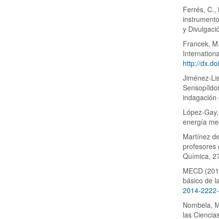
Ferrés, C.,
instrumento
y Divulgaci
Francek, M
Internation
http://dx.
Jiménez-Lis
Sensopíldor
indagación
López-Gay,
energía med
Martínez del
profesores 
Química, 2
MECD (2014)
básico de 
2014-2222-
Nombela, M
las Ciencia