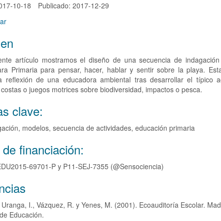
2017-10-18
Publicado: 2017-12-29
ar
en
ente artículo mostramos el diseño de una secuencia de indagació
ra Primaria para pensar, hacer, hablar y sentir sobre la playa. Est
a reflexión de una educadora ambiental tras desarrollar el típico a
 costas o juegos motrices sobre biodiversidad, impactos o pesca.
as clave:
gación, modelos, secuencia de actividades, educación primaria
 de financiación:
EDU2015-69701-P y P11-SEJ-7355 (@Sensociencia)
s
ncias
, Uranga, I., Vázquez, R. y Yenes, M. (2001). Ecoauditoría Escolar. Mad
o
 de Educación.