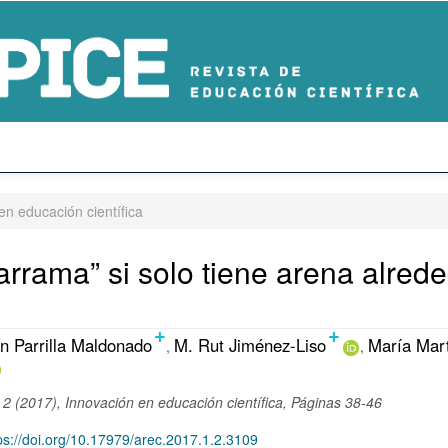
n educación científica
rrama” si solo tiene arena alred
+
+
ido
 Parrilla Maldonado
M. Rut Jiménez-Liso
María Mar
al
 2 (2017), Innovación en educación científica, Páginas 38-46
o
ps://doi.org/10.17979/arec.2017.1.2.3109