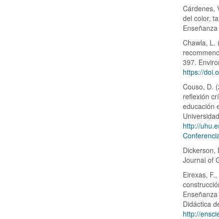
Cárdenes, V
del color, 
Enseñanza d
Chawla, L. 
recommenda
397. Envir
https://do
Couso, D. (
reflexión c
educación e
Universida
http://uhu
Conferencia
Dickerson, 
Journal of 
Eirexas, F.
construcció
Enseñanza d
Didáctica d
http://ensc