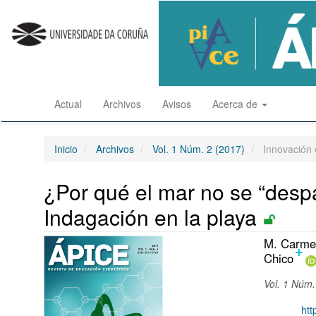
Salto
rápido
al
contenido
de
la
página
Actual
Archivos
Avisos
Acerca de
Navegación
principal
Contenido
principal
Inicio
Archivos
Vol. 1 Núm. 2 (2017)
Innovación e
Barra
lateral
¿Por qué el mar no se “despa
Indagación en la playa
Barra
Conten
M. Carmen
+
Chico
lateral
princip
del
del
Vol. 1 Núm.
artículo
artícul
DOI:
htt