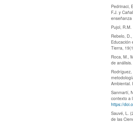
Pedrinaci, 
F.J. y Caña
enseñanza d
Pujol, R.M.
Rebelo, D.,
Educación e
Tierra, 19(
Roca, M., M
de análisis
Rodríguez, 
metodología
Ambiental. 
Sanmartí, N
contexto a 
https://doi
Sauvé, L. (
de las Cienc