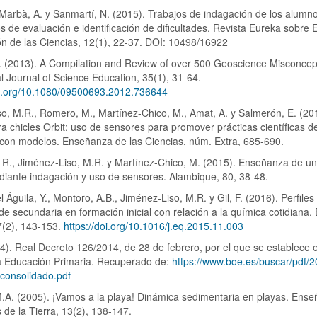
 Marbà, A. y Sanmartí, N. (2015). Trabajos de indagación de los alumn
s de evaluación e identificación de dificultades. Revista Eureka sobr
ón de las Ciencias, 12(1), 22-37. DOI: 10498/16922
. (2013). A Compilation and Review of over 500 Geoscience Misconcep
al Journal of Science Education, 35(1), 31-64.
doi.org/10.1080/09500693.2012.736644
o, M.R., Romero, M., Martínez-Chico, M., Amat, A. y Salmerón, E. (20
a chicles Orbit: uso de sensores para promover prácticas científicas d
 con modelos. Enseñanza de las Ciencias, núm. Extra, 685-690.
 R., Jiménez-Liso, M.R. y Martínez-Chico, M. (2015). Enseñanza de u
iante indagación y uso de sensores. Alambique, 80, 38-48.
 Águila, Y., Montoro, A.B., Jiménez-Liso, M.R. y Gil, F. (2016). Perfiles
de secundaria en formación inicial con relación a la química cotidiana.
7(2), 143-153.
https://doi.org/10.1016/j.eq.2015.11.003
. Real Decreto 126/2014, de 28 de febrero, por el que se establece el
la Educación Primaria. Recuperado de:
https://www.boe.es/buscar/pdf/
consolidado.pdf
.A. (2005). ¡Vamos a la playa! Dinámica sedimentaria en playas. Ens
s de la Tierra, 13(2), 138-147.