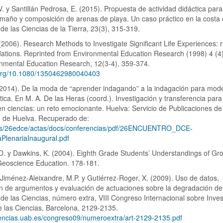
. y Santillán Pedrosa, E. (2015). Propuesta de actividad didáctica para
tamaño y composición de arenas de playa. Un caso práctico en la costa 
e las Ciencias de la Tierra, 23(3), 315-319.
(2006). Research Methods to Investigate Significant Life Experiences: 
tions. Reprinted from Environmental Education Research (1998) 4 (4)
onmental Education Research, 12(3-4), 359-374.
i.org/10.1080/1350462980040403
2014). De la moda de “aprender indagando” a la indagación para mode
rítica. En M. A. De las Heras (coord.). Investigación y transferencia par
n ciencias: un reto emocionante. Huelva: Servicio de Publicaciones de
d de Huelva. Recuperado de:
.es/26edce/actas/docs/conferencias/pdf/26ENCUENTRO_DCE-
PlenariaInaugural.pdf
D. y Dawkins, K. (2004). Eighth Grade Students’ Understandings of Gr
Geoscience Education. 178-181.
, Jiménez-Aleixandre, M.P. y Gutiérrez-Roger, X. (2009). Uso de datos,
n de argumentos y evaluación de actuaciones sobre la degradación del l
e las Ciencias, número extra, VIII Congreso Internacional sobre Inves
e las Ciencias, Barcelona, 2129-2135.
iencias.uab.es/congreso09/numeroextra/art-2129-2135.pdf