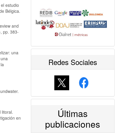
 el estudio
de Bélgica.
review and
, pp. 383-
lizar: una
a una
Redes Sociales
 la
oundwater.
Últimas
itoral.
tigación en
publicaciones