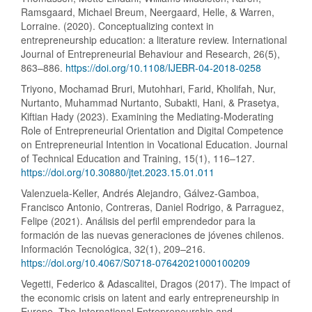
Ramsgaard, Michael Breum, Neergaard, Helle, & Warren,
Lorraine. (2020). Conceptualizing context in
entrepreneurship education: a literature review. International
Journal of Entrepreneurial Behaviour and Research, 26(5),
863–886.
https://doi.org/10.1108/IJEBR-04-2018-0258
Triyono, Mochamad Bruri, Mutohhari, Farid, Kholifah, Nur,
Nurtanto, Muhammad Nurtanto, Subakti, Hani, & Prasetya,
Kiftian Hady (2023). Examining the Mediating-Moderating
Role of Entrepreneurial Orientation and Digital Competence
on Entrepreneurial Intention in Vocational Education. Journal
of Technical Education and Training, 15(1), 116–127.
https://doi.org/10.30880/jtet.2023.15.01.011
Valenzuela-Keller, Andrés Alejandro, Gálvez-Gamboa,
Francisco Antonio, Contreras, Daniel Rodrigo, & Parraguez,
Felipe (2021). Análisis del perfil emprendedor para la
formación de las nuevas generaciones de jóvenes chilenos.
Información Tecnológica, 32(1), 209–216.
https://doi.org/10.4067/S0718-07642021000100209
Vegetti, Federico & Adascalitei, Dragos (2017). The impact of
the economic crisis on latent and early entrepreneurship in
Europe. The International Entrepreneurship and