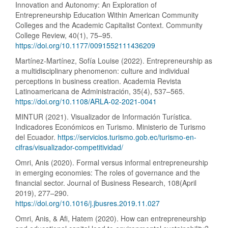
Innovation and Autonomy: An Exploration of
Entrepreneurship Education Within American Community
Colleges and the Academic Capitalist Context. Community
College Review, 40(1), 75–95.
https://doi.org/10.1177/0091552111436209
Martínez-Martínez, Sofía Louise (2022). Entrepreneurship as
a multidisciplinary phenomenon: culture and individual
perceptions in business creation. Academia Revista
Latinoamericana de Administración, 35(4), 537–565.
https://doi.org/10.1108/ARLA-02-2021-0041
MINTUR (2021). Visualizador de Información Turística.
Indicadores Económicos en Turismo. Ministerio de Turismo
del Ecuador.
https://servicios.turismo.gob.ec/turismo-en-
cifras/visualizador-competitividad/
Omri, Anis (2020). Formal versus informal entrepreneurship
in emerging economies: The roles of governance and the
financial sector. Journal of Business Research, 108(April
2019), 277–290.
https://doi.org/10.1016/j.jbusres.2019.11.027
Omri, Anis, & Afi, Hatem (2020). How can entrepreneurship