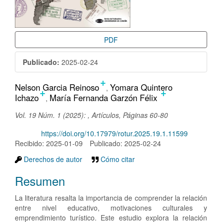
PDF
Publicado:
2025-02-24
+
Contenido
Nelson Garcia Reinoso
Yomara Quintero
+
+
Ichazo
María Fernanda Garzón Félix
principal
del
Vol. 19 Núm. 1 (2025): , Artículos, Páginas 60-80
artículo
DOI:
https://doi.org/10.17979/rotur.2025.19.1.11599
Recibido: 2025-01-09
Publicado: 2025-02-24
Derechos de autor
Cómo citar
Resumen
La literatura resalta la importancia de comprender la relación
entre nivel educativo, motivaciones culturales y
emprendimiento turístico. Este estudio explora la relación