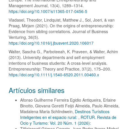
Management Journal, 13(4), 1289–1314.
https://doi.org/10.1007/s11365-017-0456-5
Vladasel, Theodor, Lindquist, Matthew J., Sol, Joeri, & van
Praag, Mirjam (2021). On the origins of entrepreneurship:
Evidence from sibling correlations. Journal of Business
Venturing, 36(5).
https://doi.org/10.1016/j.jbusvent.2020.106017
Walter, Sascha G., Parboteeah, K. Praveen, & Walter, Achim
(2013). University departments and self-employment
intentions of business students: A cross-level analysis.
Entrepreneurship: Theory and Practice, 37(2), 175–200.
https://doi.org/10.1111/j.1540-6520.2011.00460.x
Artículos similares
Afonso Guilherme Ferreira Egidio Antiqueira, Erlaine
Binotto, Giovana Goretti Feijó Almeida, Paulo Almeida,
Madalena Maria Schlindwein,
Destinos Turísticos
Inteligentes en el espacio rural:
,
ROTUR. Revista de
Ocio y Turismo: Vol. 20 Núm. 1 (2026):
Tlillalcapatl Gómez-Carreto, Juan Pedro Ibarra-Michel,