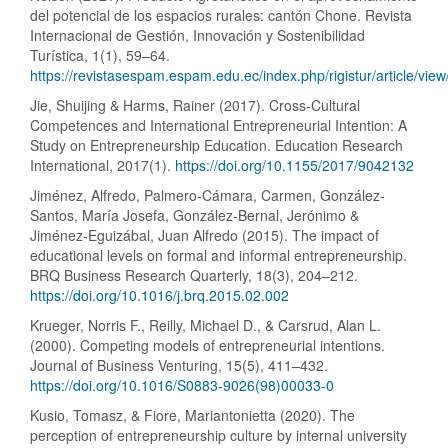
del potencial de los espacios rurales: cantón Chone. Revista
Internacional de Gestión, Innovación y Sostenibilidad
Turística, 1(1), 59–64.
https://revistasespam.espam.edu.ec/index.php/rigistur/article/vie
Jie, Shuijing & Harms, Rainer (2017). Cross‐Cultural
Competences and International Entrepreneurial Intention: A
Study on Entrepreneurship Education. Education Research
International, 2017(1).
https://doi.org/10.1155/2017/9042132
Jiménez, Alfredo, Palmero-Cámara, Carmen, González-
Santos, María Josefa, González-Bernal, Jerónimo &
Jiménez-Eguizábal, Juan Alfredo (2015). The impact of
educational levels on formal and informal entrepreneurship.
BRQ Business Research Quarterly, 18(3), 204–212.
https://doi.org/10.1016/j.brq.2015.02.002
Krueger, Norris F., Reilly, Michael D., & Carsrud, Alan L.
(2000). Competing models of entrepreneurial intentions.
Journal of Business Venturing, 15(5), 411–432.
https://doi.org/10.1016/S0883-9026(98)00033-0
Kusio, Tomasz, & Fiore, Mariantonietta (2020). The
perception of entrepreneurship culture by internal university