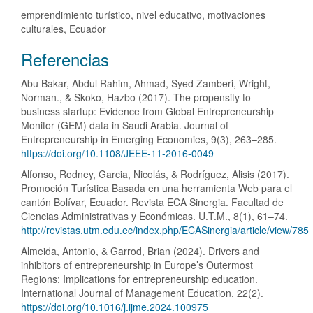
emprendimiento turístico, nivel educativo, motivaciones
culturales, Ecuador
Detalles
Referencias
del
Abu Bakar, Abdul Rahim, Ahmad, Syed Zamberi, Wright,
artículo
Norman., & Skoko, Hazbo (2017). The propensity to
business startup: Evidence from Global Entrepreneurship
Monitor (GEM) data in Saudi Arabia. Journal of
Entrepreneurship in Emerging Economies, 9(3), 263–285.
https://doi.org/10.1108/JEEE-11-2016-0049
Alfonso, Rodney, Garcia, Nicolás, & Rodríguez, Alisis (2017).
Promoción Turística Basada en una herramienta Web para el
cantón Bolívar, Ecuador. Revista ECA Sinergia. Facultad de
Ciencias Administrativas y Económicas. U.T.M., 8(1), 61–74.
http://revistas.utm.edu.ec/index.php/ECASinergia/article/view/785
Almeida, Antonio, & Garrod, Brian (2024). Drivers and
inhibitors of entrepreneurship in Europe’s Outermost
Regions: Implications for entrepreneurship education.
International Journal of Management Education, 22(2).
https://doi.org/10.1016/j.ijme.2024.100975