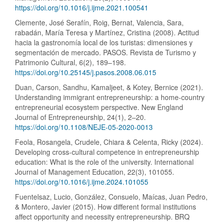
https://doi.org/10.1016/j.ijme.2021.100541
Clemente, José Serafín, Roig, Bernat, Valencia, Sara,
rabadán, María Teresa y Martínez, Cristina (2008). Actitud
hacia la gastronomía local de los turistas: dimensiones y
segmentación de mercado. PASOS. Revista de Turismo y
Patrimonio Cultural, 6(2), 189–198.
https://doi.org/10.25145/j.pasos.2008.06.015
Duan, Carson, Sandhu, Kamaljeet, & Kotey, Bernice (2021).
Understanding immigrant entrepreneurship: a home-country
entrepreneurial ecosystem perspective. New England
Journal of Entrepreneurship, 24(1), 2–20.
https://doi.org/10.1108/NEJE-05-2020-0013
Feola, Rosangela, Crudele, Chiara & Celenta, Ricky (2024).
Developing cross-cultural competence in entrepreneurship
education: What is the role of the university. International
Journal of Management Education, 22(3), 101055.
https://doi.org/10.1016/j.ijme.2024.101055
Fuentelsaz, Lucio, González, Consuelo, Maícas, Juan Pedro,
& Montero, Javier (2015). How different formal institutions
affect opportunity and necessity entrepreneurship. BRQ