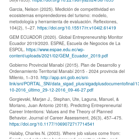
Garcia, Nelson (2025). Medición de competitividad en
ecosistemas emprendedores del turismo: modelo,
metodología y herramienta de evaluación. Reflexiones,
104(2), 1–27.
https://doi.org/10.15517/rr.v104i2.61419
GEM ECUADOR (2020). Global Entrepreneurship Monitor
Ecuador 2019/2020. ESPAE, Escuela de Negocios de La
ESPOL.
https://www.espae.edu.ec/wp-
content/uploads/2021/02/GEM_Ecuador_2019.pdf
Gobierno Provincial Manabí (2015). Plan de Desarrollo y
Ordenamiento Territorial Manabí 2015 - 2024 provincia del
Milenio, 1–310.
http://app.sni.gob.ec/sni-
link/sni/PORTAL_SNI/data_sigad_plus/sigadplusdocumentofina
10-2016_último_29-12-2016_09-46-27.pdf
Gorgievski, Marjan J., Stephan, Ute, Laguna, Manuel, &
Moriano, Juan Antonio (2018). Predicting Entrepreneurial
Career Intentions: Values and the Theory of Planned
Behavior. Journal of Career Assessment, 26(3), 457–475.
https://doi.org/10.1177/1069072717714541
Halaby, Charles N. (2003). Where job values come from: