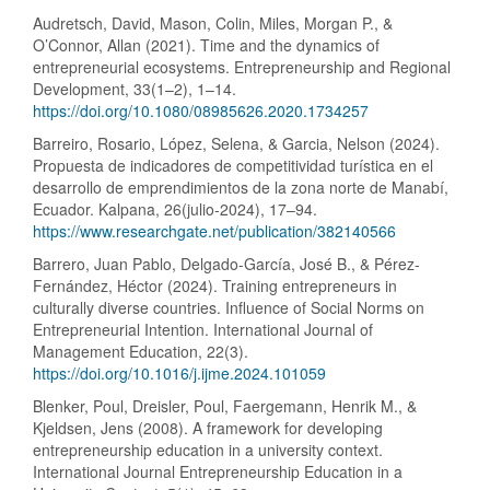
Audretsch, David, Mason, Colin, Miles, Morgan P., &
O’Connor, Allan (2021). Time and the dynamics of
entrepreneurial ecosystems. Entrepreneurship and Regional
Development, 33(1–2), 1–14.
https://doi.org/10.1080/08985626.2020.1734257
Barreiro, Rosario, López, Selena, & Garcia, Nelson (2024).
Propuesta de indicadores de competitividad turística en el
desarrollo de emprendimientos de la zona norte de Manabí,
Ecuador. Kalpana, 26(julio-2024), 17–94.
https://www.researchgate.net/publication/382140566
Barrero, Juan Pablo, Delgado-García, José B., & Pérez-
Fernández, Héctor (2024). Training entrepreneurs in
culturally diverse countries. Influence of Social Norms on
Entrepreneurial Intention. International Journal of
Management Education, 22(3).
https://doi.org/10.1016/j.ijme.2024.101059
Blenker, Poul, Dreisler, Poul, Faergemann, Henrik M., &
Kjeldsen, Jens (2008). A framework for developing
entrepreneurship education in a university context.
International Journal Entrepreneurship Education in a