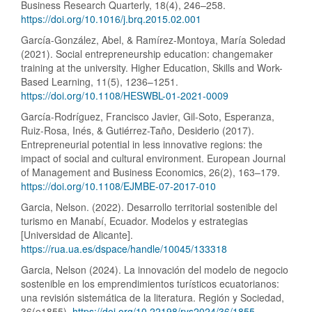
Business Research Quarterly, 18(4), 246–258.
https://doi.org/10.1016/j.brq.2015.02.001
García-González, Abel, & Ramírez-Montoya, María Soledad
(2021). Social entrepreneurship education: changemaker
training at the university. Higher Education, Skills and Work-
Based Learning, 11(5), 1236–1251.
https://doi.org/10.1108/HESWBL-01-2021-0009
García-Rodríguez, Francisco Javier, Gil-Soto, Esperanza,
Ruiz-Rosa, Inés, & Gutiérrez-Taño, Desiderio (2017).
Entrepreneurial potential in less innovative regions: the
impact of social and cultural environment. European Journal
of Management and Business Economics, 26(2), 163–179.
https://doi.org/10.1108/EJMBE-07-2017-010
Garcia, Nelson. (2022). Desarrollo territorial sostenible del
turismo en Manabí, Ecuador. Modelos y estrategias
[Universidad de Alicante].
https://rua.ua.es/dspace/handle/10045/133318
Garcia, Nelson (2024). La innovación del modelo de negocio
sostenible en los emprendimientos turísticos ecuatorianos:
una revisión sistemática de la literatura. Región y Sociedad,
36(e1855).
https://doi.org/10.22198/rys2024/36/1855