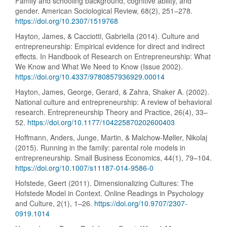
Family and schooling background, cognitive ability, and
gender. American Sociological Review, 68(2), 251–278.
https://doi.org/10.2307/1519768
Hayton, James, & Cacciotti, Gabriella (2014). Culture and
entrepreneurship: Empirical evidence for direct and indirect
effects. In Handbook of Research on Entrepreneurship: What
We Know and What We Need to Know (Issue 2002).
https://doi.org/10.4337/9780857936929.00014
Hayton, James, George, Gerard, & Zahra, Shaker A. (2002).
National culture and entrepreneurship: A review of behavioral
research. Entrepreneurship Theory and Practice, 26(4), 33–
52.
https://doi.org/10.1177/104225870202600403
Hoffmann, Anders, Junge, Martin, & Malchow-Møller, Nikolaj
(2015). Running in the family: parental role models in
entrepreneurship. Small Business Economics, 44(1), 79–104.
https://doi.org/10.1007/s11187-014-9586-0
Hofstede, Geert (2011). Dimensionalizing Cultures: The
Hofstede Model in Context. Online Readings in Psychology
and Culture, 2(1), 1–26.
https://doi.org/10.9707/2307-
0919.1014