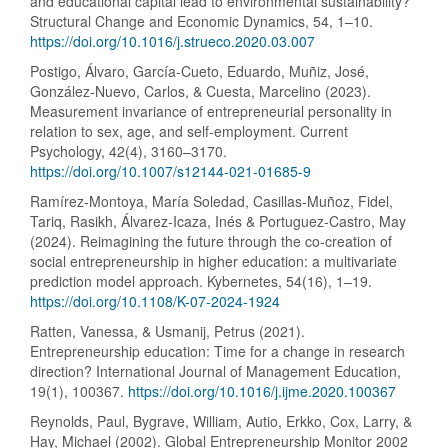
and educational capital lead to environmental sustainability?
Structural Change and Economic Dynamics, 54, 1–10.
https://doi.org/10.1016/j.strueco.2020.03.007
Postigo, Álvaro, García-Cueto, Eduardo, Muñiz, José,
González-Nuevo, Carlos, & Cuesta, Marcelino (2023).
Measurement invariance of entrepreneurial personality in
relation to sex, age, and self-employment. Current
Psychology, 42(4), 3160–3170.
https://doi.org/10.1007/s12144-021-01685-9
Ramírez-Montoya, María Soledad, Casillas-Muñoz, Fidel,
Tariq, Rasikh, Álvarez-Icaza, Inés & Portuguez-Castro, May
(2024). Reimagining the future through the co-creation of
social entrepreneurship in higher education: a multivariate
prediction model approach. Kybernetes, 54(16), 1–19.
https://doi.org/10.1108/K-07-2024-1924
Ratten, Vanessa, & Usmanij, Petrus (2021).
Entrepreneurship education: Time for a change in research
direction? International Journal of Management Education,
19(1), 100367.
https://doi.org/10.1016/j.ijme.2020.100367
Reynolds, Paul, Bygrave, William, Autio, Erkko, Cox, Larry, &
Hay, Michael (2002). Global Entrepreneurship Monitor 2002