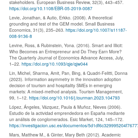
stakeholders. European Business Review, 32(3), 443–457.
https://doi.org/10.1108/EBR-05-2019-0087
Levie, Jonathan, & Autio, Erkko. (2008). A theoretical
grounding and test of the GEM model. Small Business
Economics, 31(3), 235–263.
https://doi.org/10.1007/s11187-
008-9136-8
Levine, Ross, & Rubinstein, Yona. (2016). Smart and Illicit:
Who Becomes an Entrepreneur and Do They Earn More?
The Quarterly Journal of Economics Advance Access, July,
1–22.
https://doi.org/10.1093/qje/qjw044
Lin, Michel, Sharma, Amit, Pan, Bing, & Quadri-Felitti, Donna
(2023). Information asymmetry in the innovation adoption
decision of tourism and hospitality SMEs in emerging
markets: A mixed-method analysis. Tourism Management,
99, 1–12.
https://doi.org/10.1016/j.tourman.2023.104793
López, Ángeles, Vázquez, Paula & Muñoz, Nieves (2006).
Estudio de la actividad emprendedora en España mediante
un análisis de conglomerados. Esic Market, 124, 145–172.
https://investigacion.usc.es/documentos/5d1df6c329995204f7677
Mars, Matthew M., & Ginter, Mary Beth (2012). Academic