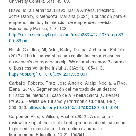
University Context, 5(1), 45–63.
Bravo, Idilia Fernanda, Bravo, María Ximena, Preciado,
Joffre Danny, & Mendoza, Mariana (2021). Educación para el
emprendimiento y la intención de emprender. Revista
Economía y Política, 118–138.
http://scielo.senescyt.gob.ec/pdf/rep/n33/2477-9075-rep-33-
00139.pdf
Brush, Candida, Ali, Asim, Kelley, Donna, & Greene, Patricia.
(2017). The influence of human capital factors and context
on women’s entrepreneurship: Which matters more? Journal
of Business Venturing Insights, 8(April), 105–113.
https://doi.org/10.1016/j.jbvi.2017.08.001
Carballo, Roberto, Fraiz, José Antonio, Araíjo, Noelia, & Rivo,
Elena (2016). Segmentación del mercado de un destino
turístico de interior. El caso de A Ribeira Sacra (Ourense).
PASOS. Revista de Turismo y Patrimonio Cultural, 14(2),
369–383.
https://doi.org/10.25145/J.PASOS.2016.14.024
Carpenter, Alex, & Wilson, Rachel (2022). A systematic
review looking at the effect of entrepreneurship education on
higher education student. International Journal of
Management Education, 20(2), 100541.