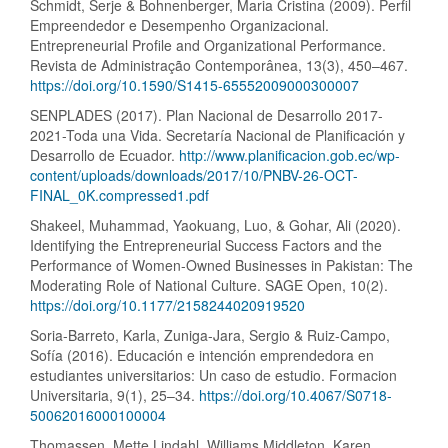
Schmidt, Serje & Bohnenberger, Maria Cristina (2009). Perfil
Empreendedor e Desempenho Organizacional.
Entrepreneurial Profile and Organizational Performance.
Revista de Administração Contemporânea, 13(3), 450–467.
https://doi.org/10.1590/S1415-65552009000300007
SENPLADES (2017). Plan Nacional de Desarrollo 2017-
2021-Toda una Vida. Secretaría Nacional de Planificación y
Desarrollo de Ecuador.
http://www.planificacion.gob.ec/wp-
content/uploads/downloads/2017/10/PNBV-26-OCT-
FINAL_0K.compressed1.pdf
Shakeel, Muhammad, Yaokuang, Luo, & Gohar, Ali (2020).
Identifying the Entrepreneurial Success Factors and the
Performance of Women-Owned Businesses in Pakistan: The
Moderating Role of National Culture. SAGE Open, 10(2).
https://doi.org/10.1177/2158244020919520
Soria-Barreto, Karla, Zuniga-Jara, Sergio & Ruiz-Campo,
Sofía (2016). Educación e intención emprendedora en
estudiantes universitarios: Un caso de estudio. Formacion
Universitaria, 9(1), 25–34.
https://doi.org/10.4067/S0718-
50062016000100004
Thomassen, Mette Lindahl, Williams Middleton, Karen,