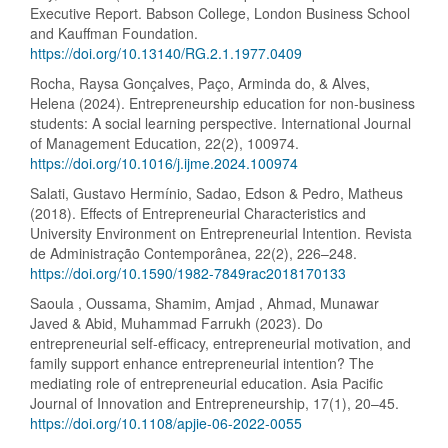
Executive Report. Babson College, London Business School
and Kauffman Foundation.
https://doi.org/10.13140/RG.2.1.1977.0409
Rocha, Raysa Gonçalves, Paço, Arminda do, & Alves,
Helena (2024). Entrepreneurship education for non-business
students: A social learning perspective. International Journal
of Management Education, 22(2), 100974.
https://doi.org/10.1016/j.ijme.2024.100974
Salati, Gustavo Hermínio, Sadao, Edson & Pedro, Matheus
(2018). Effects of Entrepreneurial Characteristics and
University Environment on Entrepreneurial Intention. Revista
de Administração Contemporânea, 22(2), 226–248.
https://doi.org/10.1590/1982-7849rac2018170133
Saoula , Oussama, Shamim, Amjad , Ahmad, Munawar
Javed & Abid, Muhammad Farrukh (2023). Do
entrepreneurial self-efficacy, entrepreneurial motivation, and
family support enhance entrepreneurial intention? The
mediating role of entrepreneurial education. Asia Pacific
Journal of Innovation and Entrepreneurship, 17(1), 20–45.
https://doi.org/10.1108/apjie-06-2022-0055