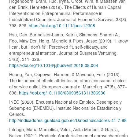
Hogendoorn, Bram, Rud, Iryna, Groot, Wim, & Maassen van
den Brink, Henriëtte (2019). The Effects of Human Capital
Interventions on Entrepreneurial Performance in
Industrialized Countries. Journal of Economic Surveys, 33(3),
798–826.
https://doi.org/10.1111/joes.12308
Hsu, Dan, Burmeister-Lamp, Katrin, Simmons, Sharon A.,
Foo, Maw Der, Hong, Michelle & Pipes, Jesse (2019). “I know
I can, but I don’t fit”: Perceived fit, self-efficacy, and
entrepreneurial intention. Journal of Business Venturing,
34(2), 311–326.
https://doi.org/10.1016/j.jbusvent.2018.08.004
Huang, Yan, Oppewal, Harmen, & Mavondo, Felix (2013).
The influence of ethnic attributes on ethnic consumer choice
of service outlet. European Journal of Marketing, 47(5), 877–
898.
https://doi.org/10.1108/03090561311306930
INEC (2020). Encuesta Nacional de Empleo, Desempleo y
Subempleo (ENEMDU). Instituto Nacional de Estadística y
Censos.
http://indicadores.igualdad.gob.ec/DatosIndicadores-41-7-98
Intriago, María Marcelina, Vélez, Anita Maribel, & Garcia,
Nelson (2021). Producto Agroturístico en el aprovechamiento