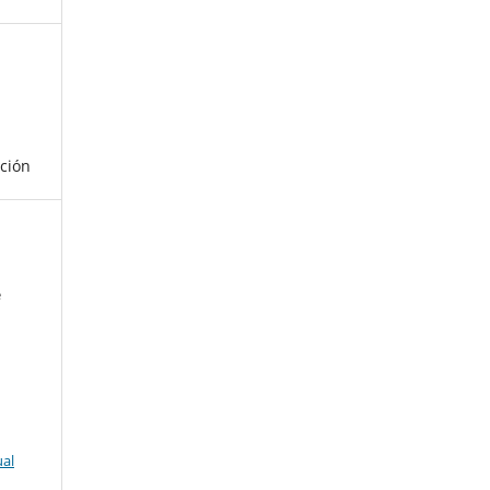
ción
é
ual