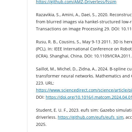
https://github.com/AMZ-Driverless/fssim
Razavikia, S., Amini, A., Daei, S., 2020. Reconstr
from blurred images via hankel-structured low-r
Transactions on Image Processing 29. DOI: 10.1
Rusu, R. B., Cousins, S., May 9-13 2011. 3D is her
(PCL). In: IEEE International Conference on Robo
(ICRA). Shanghai, China. DOI: 10.1109/ICRA.2011
Saillot, M., Michel, D., Zidna, A., 2024. B-spline
transformer neural networks. Mathematics and 
223. URL:
https://www.sciencedirect.com/science/article/
DOI:
https://doi.org/10.1016/j.matcom.2024.04.0
Student, E. U. F., 2023. eufs sim: Gazebo simulat
driverless.
https://github.com/eufs/eufs_sim
, ac
2025.