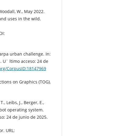
, Woodall, W., May 2022.
and uses in the wild.
I:
rpa urban challenge. In:
 U´ ltimo acceso: 24 de
.org/CorpusID:18147969
actions on Graphics (TOG).
., Leibs, J., Berger, E.,
obot operating system.
so: 24 de junio de 2025.
or. URL: