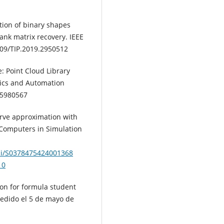
uction of binary shapes
ank matrix recovery. IEEE
109/TIP.2019.2950512
e: Point Cloud Library
tics and Automation
.5980567
 curve approximation with
Computers in Simulation
pii/S0378475424001368
10
ion for formula student
cedido el 5 de mayo de