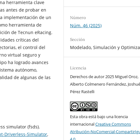
una herramienta clave
emas antes de probar en
 la implementación de un
Número
como herramienta de
Núm. 46 (2025)
ición de Tecnun eRacing.
Sección
idades críticas del
Modelado, Simulación y Optimiza
torias, el control del
rno virtual seguro y
uipo ha logrado avances
Licencia
l sistema autónomo,
Derechos de autor 2025 Miguel Oroz,
lidad de algunas de las
Alberto Colmenero Fernández, Joshu
Pérez Rastelli
Esta obra está bajo una licencia
internacional
Creative Commons
ss simulator (fsds).
Atribución-NoComercial-CompartirIg
t-Driverless-Simulator
,
4.0
.