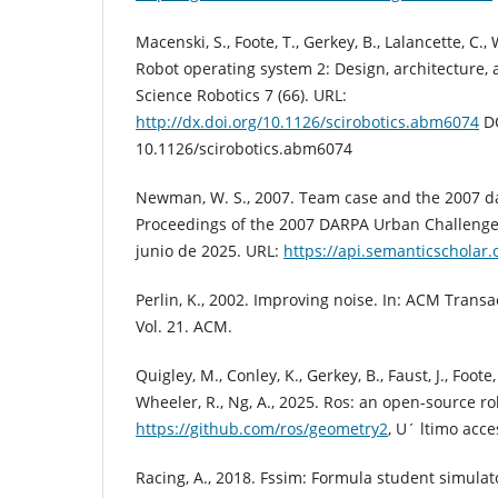
Macenski, S., Foote, T., Gerkey, B., Lalancette, C.
Robot operating system 2: Design, architecture, 
Science Robotics 7 (66). URL:
http://dx.doi.org/10.1126/scirobotics.abm6074
DO
10.1126/scirobotics.abm6074
Newman, W. S., 2007. Team case and the 2007 da
Proceedings of the 2007 DARPA Urban Challenge.
junio de 2025. URL:
https://api.semanticscholar
Perlin, K., 2002. Improving noise. In: ACM Trans
Vol. 21. ACM.
Quigley, M., Conley, K., Gerkey, B., Faust, J., Foote, T
Wheeler, R., Ng, A., 2025. Ros: an open-source r
https://github.com/ros/geometry2
, U´ ltimo acce
Racing, A., 2018. Fssim: Formula student simulat