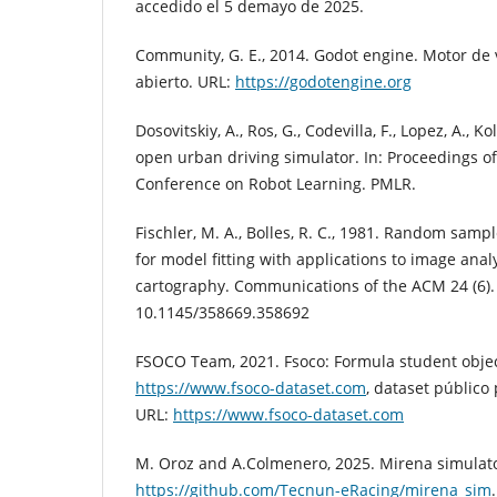
accedido el 5 demayo de 2025.
Community, G. E., 2014. Godot engine. Motor de
abierto. URL:
https://godotengine.org
Dosovitskiy, A., Ros, G., Codevilla, F., Lopez, A., Ko
open urban driving simulator. In: Proceedings o
Conference on Robot Learning. PMLR.
Fischler, M. A., Bolles, R. C., 1981. Random sam
for model fitting with applications to image ana
cartography. Communications of the ACM 24 (6).
10.1145/358669.358692
FSOCO Team, 2021. Fsoco: Formula student object
https://www.fsoco-dataset.com
, dataset público
URL:
https://www.fsoco-dataset.com
M. Oroz and A.Colmenero, 2025. Mirena simulato
https://github.com/Tecnun-eRacing/mirena_sim
.