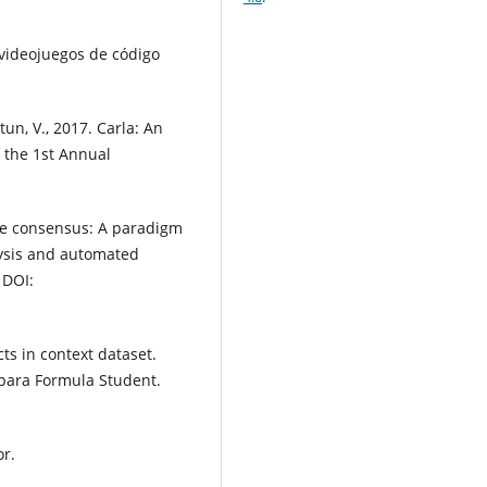
 videojuegos de código
ltun, V., 2017. Carla: An
f the 1st Annual
ple consensus: A paradigm
lysis and automated
 DOI:
s in context dataset.
 para Formula Student.
r.