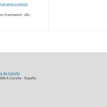
ultralytics/yolov5
tion framework. URL:
de da Coruña
15008 A Coruña - España