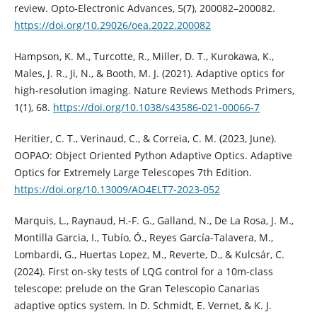
review. Opto-Electronic Advances, 5(7), 200082–200082.
https://doi.org/10.29026/oea.2022.200082
Hampson, K. M., Turcotte, R., Miller, D. T., Kurokawa, K.,
Males, J. R., Ji, N., & Booth, M. J. (2021). Adaptive optics for
high-resolution imaging. Nature Reviews Methods Primers,
1(1), 68.
https://doi.org/10.1038/s43586-021-00066-7
Heritier, C. T., Verinaud, C., & Correia, C. M. (2023, June).
OOPAO: Object Oriented Python Adaptive Optics. Adaptive
Optics for Extremely Large Telescopes 7th Edition.
https://doi.org/10.13009/AO4ELT7-2023-052
Marquis, L., Raynaud, H.-F. G., Galland, N., De La Rosa, J. M.,
Montilla Garcia, I., Tubío, Ó., Reyes García-Talavera, M.,
Lombardi, G., Huertas Lopez, M., Reverte, D., & Kulcsár, C.
(2024). First on-sky tests of LQG control for a 10m-class
telescope: prelude on the Gran Telescopio Canarias
adaptive optics system. In D. Schmidt, E. Vernet, & K. J.