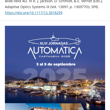
wide-field AO. In K. J. Jackson, D. Schmidt, & E. Vernet (Eds.),
Adaptive Optics Systems IX (Vol. 13097, p. 130977O). SPIE.
https://doi.org/10.1117/12.3018299