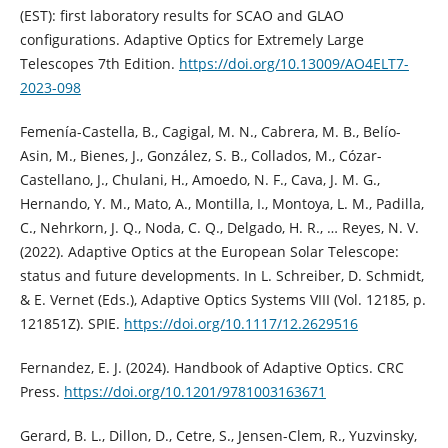
(EST): first laboratory results for SCAO and GLAO
configurations. Adaptive Optics for Extremely Large
Telescopes 7th Edition.
https://doi.org/10.13009/AO4ELT7-
2023-098
Femenía-Castella, B., Cagigal, M. N., Cabrera, M. B., Belío-
Asin, M., Bienes, J., González, S. B., Collados, M., Cózar-
Castellano, J., Chulani, H., Amoedo, N. F., Cava, J. M. G.,
Hernando, Y. M., Mato, A., Montilla, I., Montoya, L. M., Padilla,
C., Nehrkorn, J. Q., Noda, C. Q., Delgado, H. R., … Reyes, N. V.
(2022). Adaptive Optics at the European Solar Telescope:
status and future developments. In L. Schreiber, D. Schmidt,
& E. Vernet (Eds.), Adaptive Optics Systems VIII (Vol. 12185, p.
121851Z). SPIE.
https://doi.org/10.1117/12.2629516
Fernandez, E. J. (2024). Handbook of Adaptive Optics. CRC
Press.
https://doi.org/10.1201/9781003163671
Gerard, B. L., Dillon, D., Cetre, S., Jensen-Clem, R., Yuzvinsky,