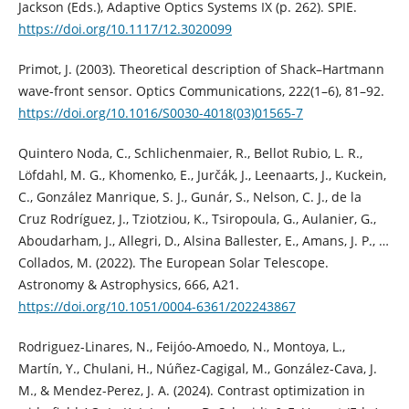
Jackson (Eds.), Adaptive Optics Systems IX (p. 262). SPIE.
https://doi.org/10.1117/12.3020099
Primot, J. (2003). Theoretical description of Shack–Hartmann
wave-front sensor. Optics Communications, 222(1–6), 81–92.
https://doi.org/10.1016/S0030-4018(03)01565-7
Quintero Noda, C., Schlichenmaier, R., Bellot Rubio, L. R.,
Löfdahl, M. G., Khomenko, E., Jurčák, J., Leenaarts, J., Kuckein,
C., González Manrique, S. J., Gunár, S., Nelson, C. J., de la
Cruz Rodríguez, J., Tziotziou, K., Tsiropoula, G., Aulanier, G.,
Aboudarham, J., Allegri, D., Alsina Ballester, E., Amans, J. P., …
Collados, M. (2022). The European Solar Telescope.
Astronomy & Astrophysics, 666, A21.
https://doi.org/10.1051/0004-6361/202243867
Rodriguez-Linares, N., Feijóo-Amoedo, N., Montoya, L.,
Martín, Y., Chulani, H., Núñez-Cagigal, M., González-Cava, J.
M., & Mendez-Perez, J. A. (2024). Contrast optimization in