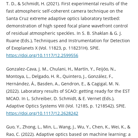
T. D., & Schmidt, H. (2021). First experimental results of the
fast atmospheric self-coherent camera technique on the
Santa Cruz extreme adaptive optics laboratory testbed:
demonstration of high speed focal plane wavefront control
of residual atmospheric speckles. In S. B. Shaklan & G. J.
Ruane (Eds.), Techniques and Instrumentation for Detection
of Exoplanets X (Vol. 11823, p. 118231H). SPIE.
https://doi.org/10.1117/12.2599556
Gonzalez-Cava, J. M., Chulani, H., Martín, Y., Feijóo, N.,
Montoya, L., Delgado, H. R., Quintero, J., González, F.,
Hernández, Á., Basden, A., Gendron, E., & Cagigal, M. N.
(2022). Laboratory results of SCAO: getting ready for the EST
MCAO. In L. Schreiber, D. Schmidt, & E. Vernet (Eds.),
Adaptive Optics Systems VIII (Vol. 12185, p. 1218542). SPIE.
https://doi.org/10.1117/12.2628242
Guo, Y., Zhong, L., Min, L., Wang, J., Wu, Y., Chen, K., Wei, K., &
Rao, C. (2022). Adaptive optics based on machine learning: a