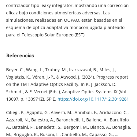
controlador tipo leaky integrator, mostrando una corrección
eficaz bajo condiciones atmosféricas adversas. Las
simulaciones, realizadas en OOPAO, están basadas en el
esquema de óptica adaptativa monoconjugada planteado
para el Telescopio Solar Europeo (EST).
Referencias
Boyer, C., Wang, L., Trubey, M., Irarrazaval, B., Miles, J.,
Vogiatzis, K., Véran, J.-P., & Atwood, J. (2024). Progress report
on the TMT Adaptive Optics Facility. In K. J. Jackson, D.
Schmidt, & E. Vernet (Eds.), Adaptive Optics Systems IX (Vol.
13097, p. 130971Z). SPIE.
https://doi.org/10.1117/12.3019281
Ciliegi, P., Agapito, G., Aliverti, M., Annibali, F., Aridiacono, C.,
Azzaroli, N., Balestra, A., Baronchelli, I., Ballone, A., Baruffolo,
A., Battaini, F., Benedetti, S., Bergomi, M., Bianco, A., Bonaglia,
M., Briguglio, R., Busoni, L., Cantiello, M., Capasso, G., …