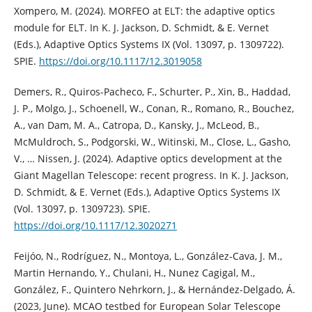
Xompero, M. (2024). MORFEO at ELT: the adaptive optics
module for ELT. In K. J. Jackson, D. Schmidt, & E. Vernet
(Eds.), Adaptive Optics Systems IX (Vol. 13097, p. 1309722).
SPIE.
https://doi.org/10.1117/12.3019058
Demers, R., Quiros-Pacheco, F., Schurter, P., Xin, B., Haddad,
J. P., Molgo, J., Schoenell, W., Conan, R., Romano, R., Bouchez,
A., van Dam, M. A., Catropa, D., Kansky, J., McLeod, B.,
McMuldroch, S., Podgorski, W., Witinski, M., Close, L., Gasho,
V., … Nissen, J. (2024). Adaptive optics development at the
Giant Magellan Telescope: recent progress. In K. J. Jackson,
D. Schmidt, & E. Vernet (Eds.), Adaptive Optics Systems IX
(Vol. 13097, p. 1309723). SPIE.
https://doi.org/10.1117/12.3020271
Feijóo, N., Rodríguez, N., Montoya, L., González-Cava, J. M.,
Martin Hernando, Y., Chulani, H., Nunez Cagigal, M.,
González, F., Quintero Nehrkorn, J., & Hernández-Delgado, Á.
(2023, June). MCAO testbed for European Solar Telescope