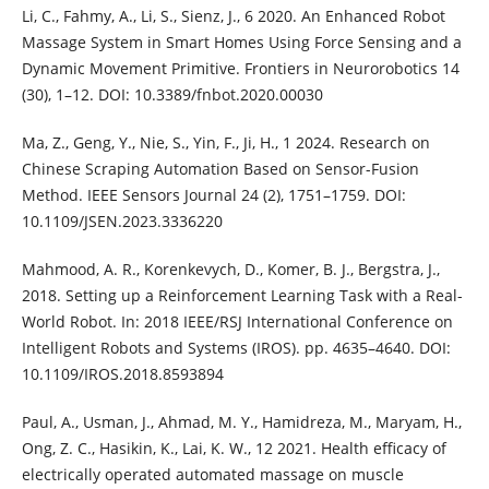
Li, C., Fahmy, A., Li, S., Sienz, J., 6 2020. An Enhanced Robot
Massage System in Smart Homes Using Force Sensing and a
Dynamic Movement Primitive. Frontiers in Neurorobotics 14
(30), 1–12. DOI: 10.3389/fnbot.2020.00030
Ma, Z., Geng, Y., Nie, S., Yin, F., Ji, H., 1 2024. Research on
Chinese Scraping Automation Based on Sensor-Fusion
Method. IEEE Sensors Journal 24 (2), 1751–1759. DOI:
10.1109/JSEN.2023.3336220
Mahmood, A. R., Korenkevych, D., Komer, B. J., Bergstra, J.,
2018. Setting up a Reinforcement Learning Task with a Real-
World Robot. In: 2018 IEEE/RSJ International Conference on
Intelligent Robots and Systems (IROS). pp. 4635–4640. DOI:
10.1109/IROS.2018.8593894
Paul, A., Usman, J., Ahmad, M. Y., Hamidreza, M., Maryam, H.,
Ong, Z. C., Hasikin, K., Lai, K. W., 12 2021. Health efficacy of
electrically operated automated massage on muscle