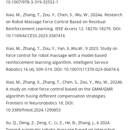
10.1007/978-3-319-32552-1
Xiao, M., Zhang, T., Zou, Y., Chen, S., Wu, W., 2024a. Research
on Robot Massage Force Control Based on Residual
Reinforcement Learning. IEEE Access 12, 18270–18279. DOI:
10.1109/ACCESS.2023.3347416
Xiao, M., Zhang, T., Zou, Y., Yan, X.,Wu,W., 9 2023. Study on
force control for robot massage with a model-based
reinforcement learning algorithm. Intelligent Service
Robotics 16 (4), 509–519. DOI: 10.1007/s11370-023-00474-6
Xiao, M., Zhang, X., Zhang, T., Chen, S., Zou, Y., Wu, W., 2024b.
A study on robot force control based on the GMM/GMR
algorithm fusing different compensation strategies.
Frontiers in Neurorobotics 18. DOI:
10.3389/fnbot.2024.1290853
Xu, Q., Deng, Z., Zeng, C., Li, Z., He, B., Zhang, J., 6 2024.
Toward automatic robotic massage based on interactive