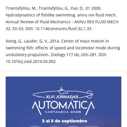
Triantafyllou, M., Triantafyllou, G., Yue, D., 01 2000.
Hydrodynamics of fishlike swimming. annu rev fluid mech.
Annual Review of Fluid Mechanics - ANNU REV FLUID MECH
32, 33–53. DOI: 10.1146/annurev.fluid.32.1.33
Xiong, G., Lauder, G. V., 2014. Center of mass motion in
swimming fish: effects of speed and locomotor mode during
undulatory propulsion. Zoology 117 (4), 269–281. DOI:
10.1016/j.zool.2014.03.002