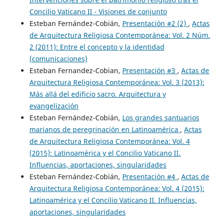
Concilio Vaticano II - Visiones de conjunto
Esteban Fernández-Cobián,
Presentación #2 (2)
,
Actas
de Arquitectura Religiosa Contemporánea: Vol. 2 Núm.
2 (2011): Entre el concepto y la identidad
(comunicaciones)
Esteban Fernandez-Cobian,
Presentación #3
,
Actas de
Arquitectura Religiosa Contemporánea: Vol. 3 (2013):
Más allá del edificio sacro. Arquitectura y
evangelización
Esteban Fernández-Cobián,
Los grandes santuarios
marianos de peregrinación en Latinoamérica
,
Actas
de Arquitectura Religiosa Contemporánea: Vol. 4
(2015): Latinoamérica y el Concilio Vaticano II.
Influencias, aportaciones, singularidades
Esteban Fernández-Cobián,
Presentación #4
,
Actas de
Arquitectura Religiosa Contemporánea: Vol. 4 (2015):
Latinoamérica y el Concilio Vaticano II. Influencias,
aportaciones, singularidades