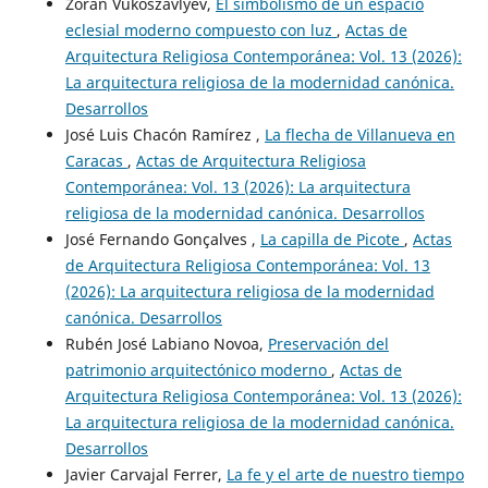
Zoran Vukoszávlyev,
El simbolismo de un espacio
eclesial moderno compuesto con luz
,
Actas de
Arquitectura Religiosa Contemporánea: Vol. 13 (2026):
La arquitectura religiosa de la modernidad canónica.
Desarrollos
José Luis Chacón Ramírez ,
La flecha de Villanueva en
Caracas
,
Actas de Arquitectura Religiosa
Contemporánea: Vol. 13 (2026): La arquitectura
religiosa de la modernidad canónica. Desarrollos
José Fernando Gonçalves ,
La capilla de Picote
,
Actas
de Arquitectura Religiosa Contemporánea: Vol. 13
(2026): La arquitectura religiosa de la modernidad
canónica. Desarrollos
Rubén José Labiano Novoa,
Preservación del
patrimonio arquitectónico moderno
,
Actas de
Arquitectura Religiosa Contemporánea: Vol. 13 (2026):
La arquitectura religiosa de la modernidad canónica.
Desarrollos
Javier Carvajal Ferrer,
La fe y el arte de nuestro tiempo