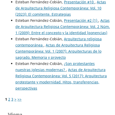
Esteban Fernández-Cobián,
Presentación #10
,
Actas
de Arquitectura Religiosa Contemporánea: Vol. 10
(2023): El comitente. Estrategias
Esteban Fernández-Cobián,
Presentación #2 (1)
,
Actas
de Arquitectura Religiosa Contemporánea: Vol. 2 Núm.
1 (2009): Entre el concepto y la identidad (ponencias)
Esteban Fernández-Cobián,
Arquitectura religiosa
contemporánea
,
Actas de Arquitectura Religiosa
Contemporánea: Vol. 1 (2007): Arquitecturas de lo
sagrado. Memoria y proyecto
Esteban Fernández-Cobián,
¿Son protestantes
nuestras iglesias modernas?
,
Actas de Arquitectura
Religiosa Contemporánea: Vol. 5 (2017): Arquitectura
protestante y modernidad. Hitos, transferencias,
perspectivas
1
2
3
>
>>
Idioma