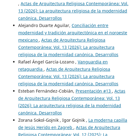
,
Actas de Arquitectura Religiosa Contemporánea: Vol.
13 (2026): La arquitectura religiosa de la modernidad
canónica. Desarrollos
Alejandro Duarte Aguilar,
Conciliación entre
modernidad y tradición arquitectónica en el noroeste
mexicano
,
Actas de Arquitectura Religiosa
Contemporánea: Vol. 13 (2026): La arquitectura
religiosa de la modernidad canónica. Desarrollos
Rafael Ángel García-Lozano ,
Vanguardia en
retaguardia
,
Actas de Arquitectura Religiosa
Contemporánea: Vol. 13 (2026): La arquitectura
religiosa de la modernidad canónica. Desarrollos
Esteban Fernández-Cobián,
Presentación #13
,
Actas
de Arquitectura Religiosa Contemporánea: Vol. 13
(2026): La arquitectura religiosa de la modernidad
canónica. Desarrollos
Zorana Sokol-Gojnik , Igor Gojnik ,
La moderna capilla
de Jesús Herido en Zagreb
,
Actas de Arquitectura
Religiosa Contemporánea: Vol. 12 (2025): La