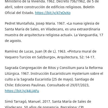
Ministerio de la Vivienda. 1962. Decreto 736/1962, de 5 de
abril, sobre construcción de edificios religiosos. Boletín
Oficial del Estado.
https://bit.ly/47xOvXo
Pedret Muntañola, Josep Maria. 1967. «La nueva iglesia de
Santa María de Sales, en Viladecans, es una extraordinaria
muestra de arquitectura religiosa actual». La Vanguardia, 17
de agosto.
Ramírez de Lucas, Juan (R de L). 1963. «Pintura mural de
Vaquero Turcios en Salzburgo», Arquitectura, 52: 14-17.
Sagrada Congregación de Ritos y Consilium para la Reforma
Litúrgica. 1967. Instrucción Eucaristicum mysterium sobre el
culto a la Sagrada Eucaristía (25 de mayo). Santiago de
Chile: Ediciones Paulinas. Consultado el 29/07/2023,
https://bit.ly/44LjAFu
Simó Tarragó, Manuel. 2017. Santa María de Sales de
Viladecans. 50 años de presencia. Barcelona: CPL.